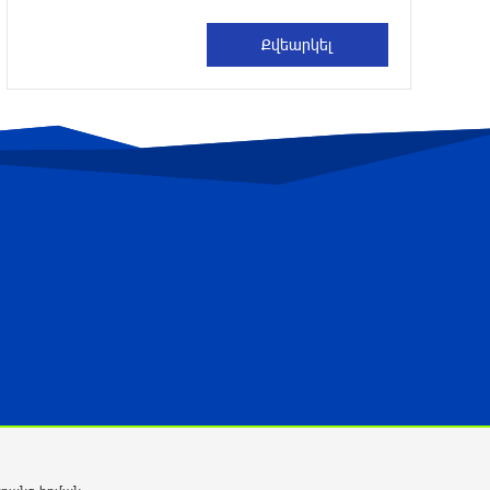
Պուտինին լուծել արտահանման հետ
կապված խնդիրը
36 րոպե առաջ
Երեկոյան ժամերին սպասվում է քամու
ուժգնացում
35 րոպե առաջ
Թուրքիայի ԱԳ նախարար.
Պակիստանի և Սաուդյան Արաբիայի
հետ պաշտպանական պակտը նման է
ՆԱՏՕ 5-րդ հոդվածին
8 րոպե առաջ
Անտառային հրդեհներից
պաշտպանության օր. պատմության
այս օրը (9 օգոստոս)
26 րոպե առաջ