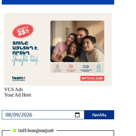
կայուն խաղաղություն Հայաստանի և
Ադրբեջանի շարժմանը
3 ժամ առաջ
Սևանա լճում հեծանիվ-նավակը շրջվել
է. քաղաքացիներին օգնության են
հասել փրկարարները
2 ժամ առաջ
Պետդեպարտամենտը Կիևին
տեղեկացրել է Թուրքիայից ամերիկյան
զենքի հնարավոր փոխանցման մասին
2 ժամ առաջ
Հայ Առաքելական եկեղեցին նշում է
Սուրբ Աստվածածնի վերափոխման
տոնին նախորդող պահքի
Բարեկենդանը
Ամենադիտված
2 ժամ առաջ