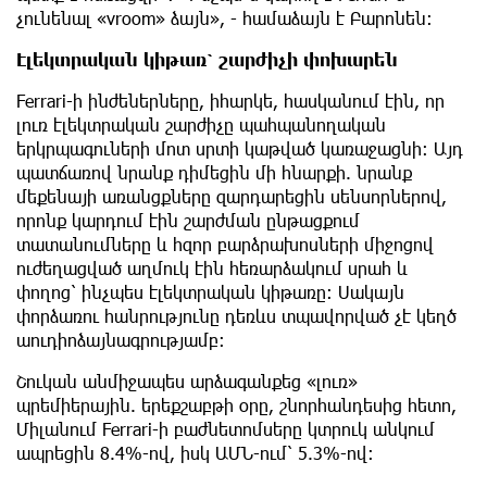
չունենալ «vroom» ձայն», - համաձայն է Բարոնեն։
Էլեկտրական կիթառ՝ շարժիչի փոխարեն
Ferrari-ի ինժեներները, իհարկե, հասկանում էին, որ
լուռ էլեկտրական շարժիչը պահպանողական
երկրպագուների մոտ սրտի կաթված կառաջացնի: Այդ
պատճառով նրանք դիմեցին մի հնարքի. նրանք
մեքենայի առանցքները զարդարեցին սենսորներով,
որոնք կարդում էին շարժման ընթացքում
տատանումները և հզոր բարձրախոսների միջոցով
ուժեղացված աղմուկ էին հեռարձակում սրահ և
փողոց՝ ինչպես էլեկտրական կիթառը: Սակայն
փորձառու հանրությունը դեռևս տպավորված չէ կեղծ
աուդիոձայնագրությամբ:
Շուկան անմիջապես արձագանքեց «լուռ»
պրեմիերային. երեքշաբթի օրը, շնորհանդեսից հետո,
Միլանում Ferrari-ի բաժնետոմսերը կտրուկ անկում
ապրեցին 8.4%-ով, իսկ ԱՄՆ-ում՝ 5.3%-ով: