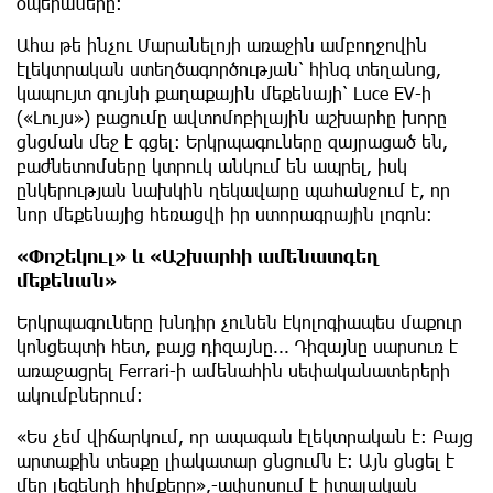
օպերաները։
Ահա թե ինչու Մարանելոյի առաջին ամբողջովին
էլեկտրական ստեղծագործության՝ հինգ տեղանոց,
կապույտ գույնի քաղաքային մեքենայի՝ Luce EV-ի
(«Լույս») բացումը ավտոմոբիլային աշխարհը խորը
ցնցման մեջ է գցել: Երկրպագուները զայրացած են,
բաժնետոմսերը կտրուկ անկում են ապրել, իսկ
ընկերության նախկին ղեկավարը պահանջում է, որ
նոր մեքենայից հեռացվի իր ստորագրային լոգոն։
«Փոշեկուլ» և «Աշխարհի ամենատգեղ
մեքենան»
Երկրպագուները խնդիր չունեն էկոլոգիապես մաքուր
կոնցեպտի հետ, բայց դիզայնը... Դիզայնը սարսուռ է
առաջացրել Ferrari-ի ամենահին սեփականատերերի
ակումբներում։
«Ես չեմ վիճարկում, որ ապագան էլեկտրական է։ Բայց
արտաքին տեսքը լիակատար ցնցումն է։ Այն ցնցել է
մեր լեգենդի հիմքերը»,-ափսոսում է իտալական