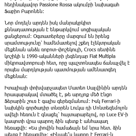
հեղինակավոր Passione Rossa ակումբի նախագահ
Ֆաբիո Բարոնեն։
Նոր մոդելն արդեն իսկ մանրակրկիտ
քննադատության է ենթարկվում սոցիալական
ցանցերում։ Օգտատերերը մարզում են իրենց
սրամտությունը՝ համեմատելով շքեղ էլեկտրական
մեքենան անձև ռոբոտ-փոշեկուլի, Crocs ռետինե
կոշիկի և 1990-ականների լեգենդար Fiat Multipla
միկրոավտոբուսի հետ, որը պաշտոնապես ճանաչվել է
որպես մարդկության պատմության ամենատգեղ
մեքենան։
Իտալիայի փոխվարչապետ Մատեո Սալվինին արդեն
հրապարակավ մտածել է, թե արդյոք մեծ Էնցո
Ֆերարին շուռ է գալիս գերեզմանում։ Իսկ Ferrari-ի
նախկին գործադիր տնօրեն Լուկա դի Մոնտեզեմոլոն
ավելի հեռուն է գնացել՝ հայտարարելով, որ Luce EV-ի
կապոտի վրա պարող ձին պետք է անհապաղ
հեռացվի։ «Ես լիովին համաձայն եմ նրա հետ. ձին
պետք է հեռացվի»։ «Ինչպե՞ս կարող է Ferrari-ն