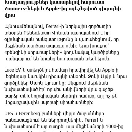
Խաղադրույքներ կատարելով հարուստ
Zoomers-ների և Apple-ից ոգեշնչված դիզայնի
վրա
Այնուամենայնիվ, Ferrari-ի ներկայիս գործադիր
տնօրեն Բենեդետտո Վինյան պահպանում է իր
օլիմպիական հանգստությունը և վստահեցնում, որ
մեքենան պայծառ ապագա ունի: Նրա խոսքով՝
«բենզինի սիրահարների» կողմնակալ կարծիքները
խանգարում են նրանց նոր լսարան տեսնելուն:
Luce EV-ն ստեղծելու համար հրավիրվել են Apple-ի
լեգենդար նախկին դիզայնի տնօրեն Ջոնի Այվը և նրա
գործընկեր Մարկ Նյուսոնը: Սկզբում մեքենան
նախատեսված էր՝ որպես անիվների վրա գաջեթ
բարձր տեխնոլոգիական սերնդի համար, այլ ոչ թե
մրցարշավային սպորտի սիրահարների։
UBS և Berenberg բանկերի վերլուծաբանները
հանգստացնում են ներդրողներին. Ferrari-ն
նախատեսում է արտադրել այս մեքենաների 1000-ից