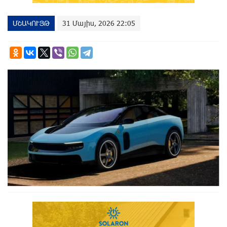
ՄՇԱԿՈՒՅԹ
31 Մայիս, 2026 22:05