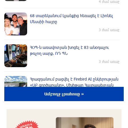
4 ժամ առաջ
68 տարեկանում կյանքից հեռացել է Լիոնել
Մեսսիի հայրը
3 ժամ առաջ
ՀՕՊ-ն առավոտյան խnցել է 83 անօդաչու
թռչող սարք. ՌԴ ՊՆ
3 ժամ առաջ
Հրազդանում բացվել է Firebird AI ընկերության
«ԱԲ գործարանը». Մխիթար Հայրապետյան
2 ժամ առաջ
Ամբողջ լրահոսը »
Որ հարցնես՝ կասեն՝ եթե խոսենք, սահմանին
խաղաղություն չի լինի, պшտերազմ կuադրենք
և այլ հիմարnւթյուններ․ Տիգրան