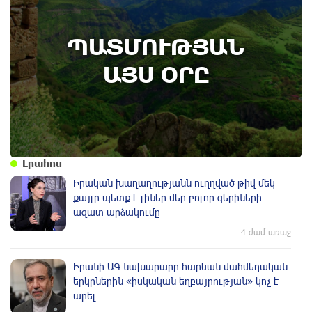
8th of August
ՊԱՏՄՈՒԹՅԱՆ
Տեղի է ունեցել Գառնիի ճակատամարտը.
պատմության այս օրը (8 օգոստոս)
ԱՅՍ ՕՐԸ
Լրահոս
Իրական խաղաղությանն ուղղված թիվ մեկ
քայլը պետք է լիներ մեր բոլոր գերիների
ազատ արձակումը
4 ժամ առաջ
Իրանի ԱԳ նախարարը հարևան մահմեդական
երկրներին «իսկական եղբայրության» կոչ է
արել