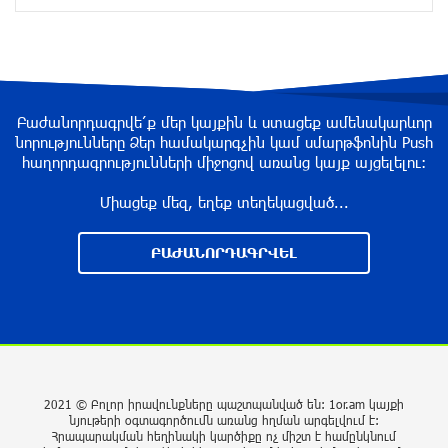
Հաջորդը զինվորականներն են. «Հրապարակ»
2 ժամ առաջ
Բաժանորդագրվե՛ք մեր կայքին և ստացեք ամենակարևոր
Ռուսաստանը խմբային հարվածներ է հասցրել
նորությունները Ձեր համակարգչին կամ սմարթֆոնին Push
Ուկրաինային
հաղորդագրությունների միջոցով առանց կայք այցելելու։
3 ժամ առաջ
Միացեք մեզ, եղեք տեղեկացված...
Մահացել է 26-ամյա հայտնի տիկտոկերը
ԲԱԺԱՆՈՐԴԱԳՐՎԵԼ
(լուսանկար)
3 ժամ առաջ
Կցանկանայի հաղթել Չեմպիոնների լիգան․
Հենրիխ Մխիթարյան
3 ժամ առաջ
2021 © Բոլոր իրավունքները պաշտպանված են: 1or.am կայքի
նյութերի օգտագործումն առանց հղման արգելվում է:
Հրապարակման հեղինակի կարծիքը ոչ միշտ է համընկնում