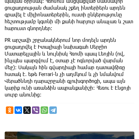
պակաս օրինակ։ Հռոմում անցկացված մասնավոր
ցուցադրության ժամանակ շքեղ ինտերիերն արդեն
գրավել է միլիոնատերերին, ուստի ընկերությունը
հեշտությամբ կգտնի մի քանի հարյուր անաչառ և շատ
հարուստ գնորդներ։
PR արշավի շրջանակներում նոր մոդելն արդեն
ցուցադրվել է Իտալիայի նախագահ Սերջիո
Մատարելլային և նույնիսկ Հռոմի պապ Լեոյին (ով,
ինչպես պարզվում է, օտար չէ ոգևորված վարման
մեջ)։ Սակայն հին գվարդիայի համար դատավճիռը
հստակ է. եթե Ferrari-ն չի աղմկում և չի նմանվում
Վերածննդի դարաշրջանի գլուխգործոցի, ապա այն
կարիք ունի առանձին ապրանքանիշի։ Հեռու է Էնցոյի
սուրբ անունից։