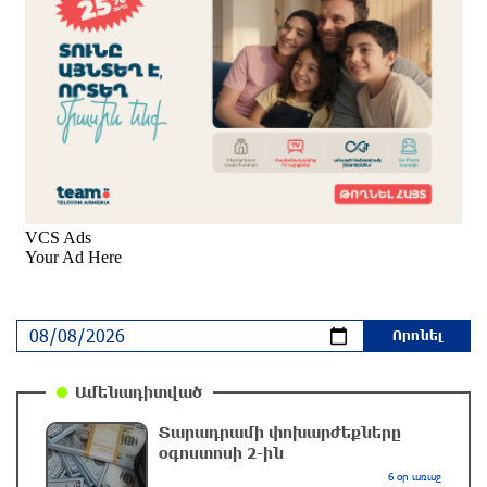
Աբրահամյան
մեկ ժամ առաջ
«Քաղաքագետ Աթաև. Փաշինյանը
ընդդիմության առաջնորդներին համարում է
անձնական թշնամիներ»
մեկ ժամ առաջ
Խոշոր վթար՝ Գեղարքունիքում, բախվել են
խոտ տեղափոխող «ԳԱԶ 53» և «Opel»․
Shamshyan
մեկ ժամ առաջ
Ալիեւն ու Փաշինյանը հեռախոսազրույց են
ունեցել
Ամենադիտված
9 րոպե առաջ
Տարադրամի փոխարժեքները
օգոստոսի 2-ին
Ռուսաստանից Ադրբեջանի տարածքով
6 օր առաջ