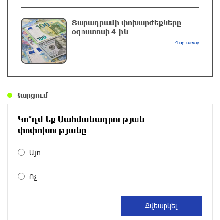
Փաշինյան․ «TRIPP-ը կօգնի, որ Հայաստանն ու
Ադրբեջանը միմյանց ընկալեն որպես
Տարադրամի փոխարժեքները
ճանապարհ, ոչ թե խոչընդոտ»
օգոստոսի 4-ին
մեկ ժամ առաջ
4 օր առաջ
Տեղի է ունեցել Գառնիի ճակատամարտը.
պատմության այս օրը (8 օգոստոս)
մեկ ժամ առաջ
Հարցում
Սև ծովից մոտենում է ցիկլոն, որը կբերի
Կո՞ղմ եք Սահմանադրության
զովություն և խոնավություն․ Գագիկ
փոփոխությանը
Սուրենյան (տեսանյութ)
մեկ ժամ առաջ
Այո
«Հրապարակ». Որքան գումար են վաստակում
Ոչ
կին նախարարներն ու նրանց ամուսինները
2 ժամ առաջ