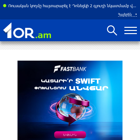
շեմի՞ն. Հայաստանը 2026 թվականի խորհրդարանական ընտրություններից հետո
Ռուսական կողմը հայտարարել է Դոնեցկի 2 գյուղի նկատմամբ վերահսկողություն հաստատելու մասին
Հայերեն