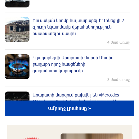
Ռուսական կողմը հայտարարել է Դոնեցկի 2
գյուղի նկատմամբ վերահսկողություն
հաստատելու մասին
4 ժամ առաջ
Կդադարեցվի Արարատի մարզի Մասիս
քաղաքի որոշ հասցեների
գազամատակարարումը
3 ժամ առաջ
Արարատի մարզում բախվել են «Mercedes
CLS»-ն ու «Opel Astra»-ն. կան վիրավnրներ
Ամբողջ լրահոսը »
3 ժամ առաջ
Բաքվում Գերմանիայի հետ որևէ
պաշտոնական բանակցություն չի եղել. ՌԴ