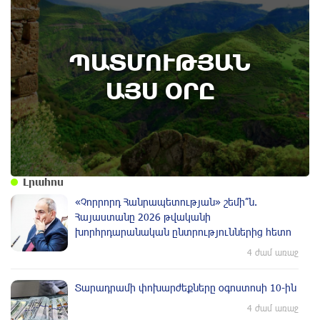
10th of August
ՊԱՏՄՈՒԹՅԱՆ
Դադարել է գործել Կիրանց գյուղով անցնող
միջպետական ճանապարհը կամուրջը
ԱՅՍ ՕՐԸ
Ադրբեջանին հանձնելու պատճառով.
պատմության այս օրը (10 օգոստոս)
Լրահոս
«Չորրորդ Հանրապետության» շեմի՞ն.
Հայաստանը 2026 թվականի
խորհրդարանական ընտրություններից հետո
4 ժամ առաջ
Տարադրամի փոխարժեքները օգոստոսի 10-ին
4 ժամ առաջ