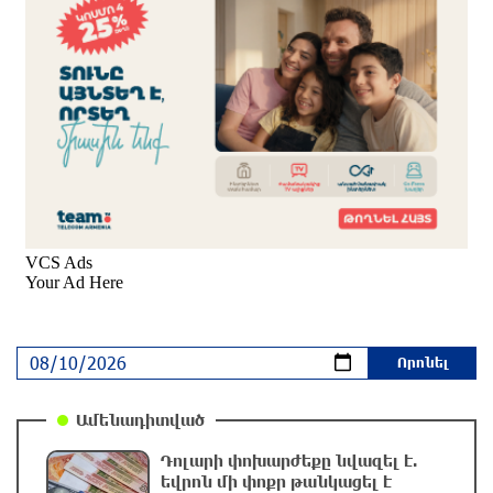
ԱԳՆ
3 ժամ առաջ
Դադարել է գործել Կիրանց գյուղով անցնող
միջպետական ճանապարհը կամուրջը
Ադրբեջանին հանձնելու պատճառով.
պատմության այս օրը (10 օգոստոս)
3 ժամ առաջ
Լույս չի լինելու
3 ժամ առաջ
Հայ շախմատիստները մասնակցում են
«Spilimbergo International 2026»
Ամենադիտված
3 ժամ առաջ
Դոլարի փոխարժեքը նվազել է.
եվրոն մի փոքր թանկացել է