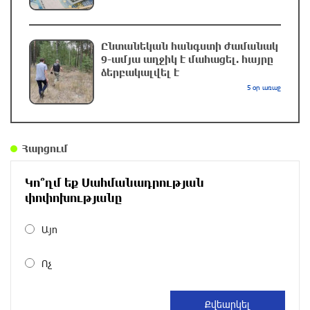
ՀՀ տարածքում ավտոճանապարհներն
անցանելի են
Ընտանեկան հանգստի ժամանակ
2 ժամ առաջ
9-ամյա աղջիկ է մահացել. հայրը
ձերբակալվել է
5 օր առաջ
Թրամփը հայտարարել է, որ ԱՄՆ-ն Իրանի
հետ «զուսպ է գործում»՝ ընդգծելով
տնտեսական ճնշումը. Axios
2 ժամ առաջ
Հարցում
Իրանի խորհրդարանական հանձնաժողովը
Կո՞ղմ եք Սահմանադրության
հավանություն է տվել Հորմուզի նեղուցի
փոփոխությանը
վերաբերյալ օրինագծին
2 ժամ առաջ
Այո
Առնվազն յոթ մարդ է զոհվել Եմենի Էլ-Մահա
Ոչ
նավահանգստի վրա առավոտյան հութիների
հարձակման հետևանքով. Al Jazeera
14 ժամ առաջ