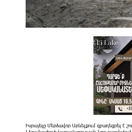
Իսրայելը Մերձավոր Արևելքում զբաղեցրել է շ
Նեթանյահուի կառավարության նոր ռազմական 