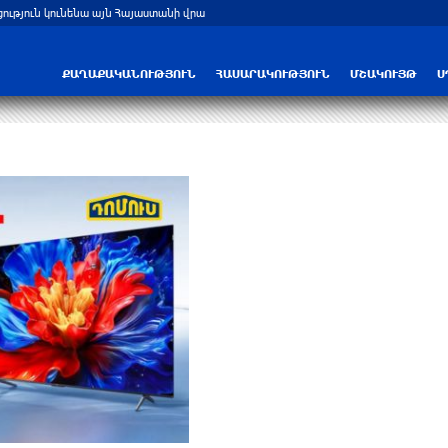
ցություն կունենա այն Հայաստանի վրա
Բելառուսում պակասում է ԽՍՀՄ ժամա
ՔԱՂԱՔԱԿԱՆՈՒԹՅՈՒՆ
ՀԱՍԱՐԱԿՈՒԹՅՈՒՆ
ՄՇԱԿՈՒՅԹ
Ս