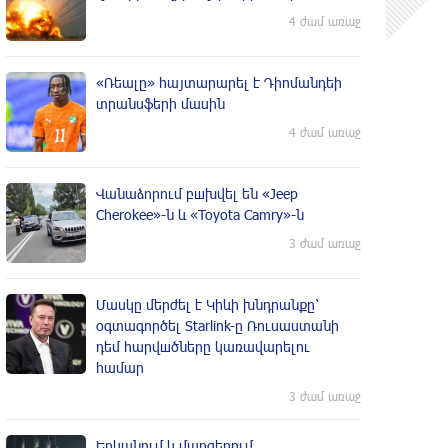
4 ժամ առաջ
«Ռեալը» հայտարարել է Դիոմանդեի
տրանսֆերի մասին
4 ժամ առաջ
Վանաձորում բшխվել են «Jeep
Cherokee»-ն և «Toyota Camry»-ն
3 ժամ առաջ
Մասկը մերժել է Կիևի խնդրանքը՝
օգտագործել Starlink-ը Ռուսաստանի
դեմ հարվшծները կառավարելու
համար
3 ժամ առաջ
Երևանում և մարզերում