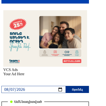
Սարյան փողոցի բնակարաններից
մեկում պայթյունի հետևանքով 55-
ամյա տղամարդը այրվածքներով
տեղափոխվել է «Այրվածքաբանության
ազգային կենտրոն»
մեկ ժամ առաջ
Սլովակիայի արևելքում արտակարգ
դրություն է հայտարարվել շոգի
ալիքների պատճառով
մեկ ժամ առաջ
Երթևեկության կազմակերպման
փոփոխություն տեղի կունենա
մեկ ժամ առաջ
Ամենադիտված
Հայաստանի հավաքականի նախկին