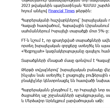
2023 թվականին պաղեստինյան ՀԱՄԱՍ շարժմա
հղում անելով
Financial Times
թերթին։
Պարբերականի հաշվարկներով՝ իսրայելական ո
Գազայի հատվածում, Հարավային Լիբանանում և
սահմաններում Իսրայելի տարածքի մոտ 5%-ը։
FT-ն նշում է, որ զբաղեցված տարածքների ավ
որտեղ իսրայելական զորքերը ստեղծել են այ
«Հեզբոլլահ» կազմակերպությանը զսպելու համ
Տարածքների մնացած մասը գտնվում է Գազայի
Թերթի տվյալներով՝ իսրայելական բանակը վեր
ինչպես նաև ստեղծել է լրացուցիչ բուֆերային 
բնակիչներ կենտրոնացել են հատվածի նախա
Պարբերականն ընդգծում է, որ Իսրայելի նոր ռ
ծայրահեղ աջ շրջանակների աջակցությանը, ս
և Մերձավոր Արևելքում լարվածության աճի։