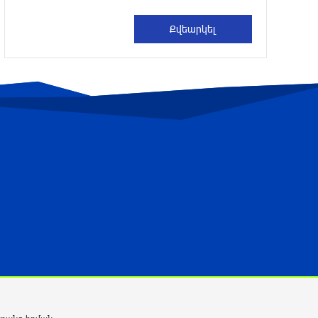
2 ժամ առաջ
Բրյանսկում ուժգին պայթյուն է տեղի
ունեցել․ ՌԴ
2 ժամ առաջ
Հայաստանի հավաքականի նախկին
գլխավոր մարզիչը նոր ազգային
ընտրանի է գլխավորել
2 ժամ առաջ
Պայմանները չեն կատարվել․ ՈՒԵՖԱ-ի
հայտարարությունը
3 ժամ առաջ
«Նոա»-ն ունի երկրպագուների