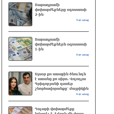
Տարադրամի
մարզիչը կգլխավորի Ղազախստանի
փոխարժեքները օգոստոսի
հավաքականը
2-ին
31 րոպե առաջ
5 օր առաջ
ԱԱԾ-ն զեկույց է ներկայացրել
14 րոպե առաջ
Տարադրամի
փոխարժեքներն օգոստոսի
1-ին
6 օր առաջ
Թրամփը ասել է, որ
հանրապետականները կարող են
պարտվել Կոնգրեսի միջանկյալ
Այսօր քո առաջին ծնունդն
ընտրություններում
է առանց քո սիրո. Վոլոդյա
6 րոպե առաջ
Գրիգորյանի դստեր
շնորհավորանքը՝ մայրիկին
Թուրքական ապրանքանիշը
6 օր առաջ
դադարեցնում է գործունեությունը
Ռուսաստանում
Դոլարի փոխարժեքը
39 րոպե առաջ
նվազել է. եվրոն մի փոքր