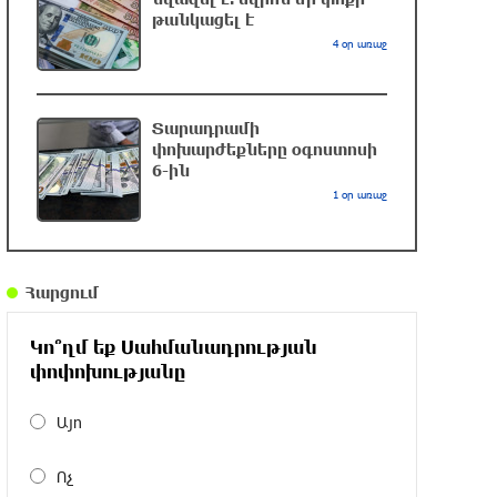
թանկացել է
4 օր առաջ
Դանակահարություն՝ Մասիսի
գազալցակայաններից մեկի մոտ.
կասկածյալը ձերբակալվել է
մեկ ժամ առաջ
Տարադրամի
փոխարժեքները օգոստոսի
6-ին
Սև ծովում բեռնափոխադրումների
1 օր առաջ
արժեքը կտրուկ աճել է․ ինչ
ազդեցություն կունենա այն
Հայաստանի վրա
մեկ ժամ առաջ
Հարցում
Բելառուսում պակասում է ԽՍՀՄ
Կո՞ղմ եք Սահմանադրության
ժամանակների կառավարման
փոփոխությանը
համակարգը․ Լուկաշենկո
2 ժամ առաջ
Այո
Հայ ուշուիստները մեդալներ են նվաճել
Ոչ
Բաթումի բաց առաջնությունում