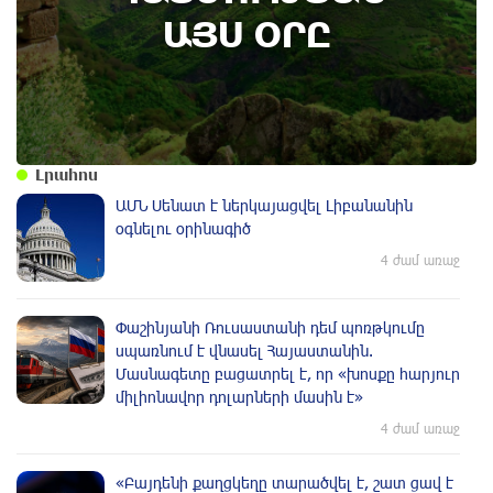
օր. պատմության այս օրը (9 օգոստոս)
ԱՅՍ ՕՐԸ
Լրահոս
ԱՄՆ Սենատ է ներկայացվել Լիբանանին
օգնելու օրինագիծ
4 ժամ առաջ
Փաշինյանի Ռուսաստանի դեմ պոռթկումը
սպառնում է վնասել Հայաստանին.
Մասնագետը բացատրել է, որ «խոսքը հարյուր
միլիոնավոր դոլարների մասին է»
4 ժամ առաջ
«Բայդենի քաղցկեղը տարածվել է, շատ ցավ է