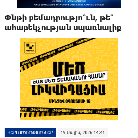
Փնթի բեմադրությո՞ւն, թե՞
ահաբեկչության սպառնալիք
ՎԵՐԼՈՒԾՈՒԹՅՈՒՆՆԵՐ
19 Մայիս, 2026 14:41