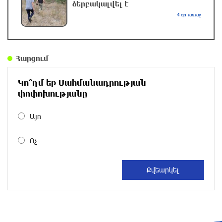
Մոդին համաշխարհային ռեկորդ է սահմանել.
ձերբակալվել է
303 միլիոն դիտում՝ 24 ժամում
4 օր առաջ
7 ժամ առաջ
23-ամյա ուսանողի մշակած հավելվածը
Հարցում
հարավկորեական App Store-ում շրջանցել է
նույնիսկ Google Maps-ը
Կո՞ղմ եք Սահմանադրության
փոփոխությանը
8 ժամ առաջ
Այո
Ռուսաստանի տարածքում ոչնչացվել է
ուկրաինական 360 անօդաչու թռչող սարք
Ոչ
8 ժամ առաջ
Օգոստոսի 10-ին, 11-ին, 12-ին, 13-ին, 14-ին,
17-ին, 18-ին և 20-ին հարյուրավոր
հասցեներում լույս չի լինելու
8 ժամ առաջ