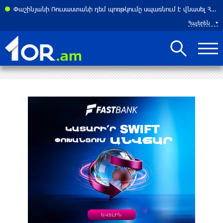
Փաշինյանի Ռուսաստանի դեմ պոռթկումը սպառնում է վնասել Հայաստանին. Մասնագետը բացատրել է, որ «խոսքը հարյուր միլիոնավոր դոլարների մասին է»
Հայերեն