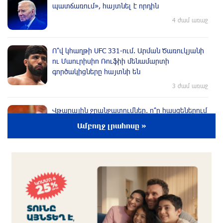
պատճառում», հայտնել է որդին
4 ժամ առաջ
Ո՞վ կհաղթի UFC 331-ում. Արման Ծառուկյանի
ու Մաուրիսիո Ռուֆիի մենամարտի
գործակիցները հայտնի են
3 ժամ առաջ
Վթարային ջրանջատումներ. ո՞ր հասցեներում
ջուր չի լինի` օգոստոսի 9-ին
Ամբողջ լրահոսը »
3 ժամ առաջ
Տարադրամի փոխարժեքները օգոստոսի 9-ին
3 ժամ առաջ
ՀՀ տարածքում ավտոճանապարհներն