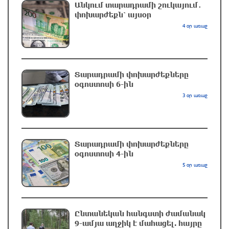
Անտառային հրդեհներից պաշտպանության
Անկում տարադրամի շուկայում․
փոխարժեքն՝ այսօր
օր. պատմության այս օրը (9 օգոստոս)
4 օր առաջ
2 ժամ առաջ
Իրանը նշել է Հորմուզի նեղուցի բացման վեց
պայման
Տարադրամի փոխարժեքները
օգոստոսի 6-ին
մեկ ժամ առաջ
3 օր առաջ
Օգոստոսի 10-ից 13-ը գազանջատումներ են
սպասվում
Տարադրամի փոխարժեքները
7 ժամ առաջ
օգոստոսի 4-ին
5 օր առաջ
Գերմանիայում ցույց է անցկացվել Մերցի
կառավարության դեմ
7 ժամ առաջ
Ընտանեկան հանգստի ժամանակ
9-ամյա աղջիկ է մահացել. հայրը