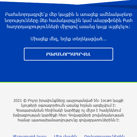
Ողբերգական դեպք՝ Երևանում․ Կիևյան
կամրջի տակ հայտնաբերվել է տղամարդու
Բաժանորդագրվե՛ք մեր կայքին և ստացեք ամենակարևոր
մարմին
նորությունները Ձեր համակարգչին կամ սմարթֆոնին Push
հաղորդագրությունների միջոցով առանց կայք այցելելու։
9 ժամ առաջ
Միացեք մեզ, եղեք տեղեկացված...
Ադրբեջանի Սարով գյուղում տանը 18-ամյա
աղջկա դի է հայտնաբերվել
ԲԱԺԱՆՈՐԴԱԳՐՎԵԼ
9 ժամ առաջ
Հայհիդրոմետի տնօրենը գրել է
9 ժամ առաջ
2021 © Բոլոր իրավունքները պաշտպանված են: 1or.am կայքի
նյութերի օգտագործումն առանց հղման արգելվում է:
Արտակարգ դեպք՝ Երևանում․ կոտրել են
Հրապարակման հեղինակի կարծիքը ոչ միշտ է համընկնում
խմբագրության կարծիքի հետ: Գովազդների բովանդակության
«Հույս բոլոր մարդկանց» հիմնադրամի շենքի
համար պատասխանատվությունը գովազդատուներինն է:
պատուհաններն ու դռները
10 ժամ առաջ
Հետադարձ կապ
Մեր մասին
Գովազդատուներին