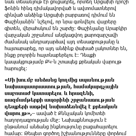
նաև տեսանյութ էր ցուցադրել, որտեղ Արցախի դրոշի
ֆոնին հինգ դիմակավորված և ավտոմատներով
զինված անձինք Արցախի բարբառով դիմում են
Փաշինյանին՝ նշելով, որ նրա գտնվելու վայրերը
գիտեն, վերահսկում են շարժը։ Փաշինյանը Արաբկիր
վարչական շրջանում անցկացվող քարոզարշավի
ժամանակ անդրադարձավ այդ տեսագրությանը և
հայտարարեց, որ այդ անձինք փախած լակոտներ են,
ինքը բոլորին հայտնաբերելու է։ Դեպքի
կապակցությամբ ՔԿ-ն շտապեց քրեական վարույթ
հարուցել։
«Մի խումբ անձանց կողմից սպանության
նախապատրաստության, համակարգչային
սաբոտաժ կատարելու և հրազենի,
ռազմամթերքի ապօրինի շրջանառության
դեպքերի առթիվ նախաձեռնվել է քրեական
վարույթ»,–
ասված է Քննչական կոմիտեի
հաղորդագրության մեջ։ Նախաքննություն է
ընթանում անձանց ինքնությունը բացահայտելու
համար։ Թեպետ գործող իշխանությունները փորձում