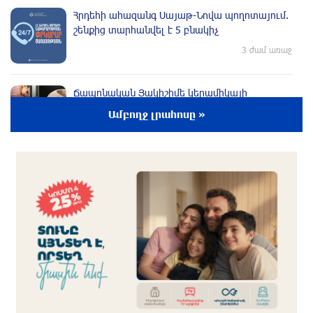
Հրդեհի ահազանգ Սայաթ-Նովա պողոտայում.
շենքից տարհանվել է 5 բնակիչ
3 ժամ առաջ
Ճապոնական Յակիշիմե կերամիկայի
ցուցահանդեսը երկարաձգվել է մինչև
Ամբողջ լրահոսը »
օգոստոսի 30-ը
3 ժամ առաջ
Որոնվում է նախաձեռնված քրեական
վարույթի շրջանակներում
2 ժամ առաջ
Փաշինյանն ու Թրամփը հեռախոսազրույց են
ունեցել
2 ժամ առաջ