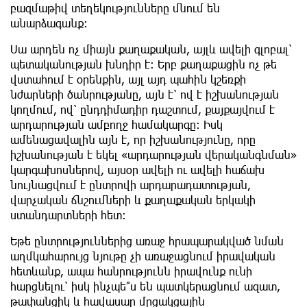
բազմաթիվ տեղեկությունները մնում են
անարձագանք:
Սա արդեն ոչ միայն քաղաքական, այլև ավելի գլոբալ՝
պետականության խնդիր է։ Երբ քաղաքացին ոչ թե
վստահում է օրենքին, այլ այդ պահին կշեռքի
նժարների ծանրությանը, այն է՝ ով է իշխանության
կողմում, ով՝ ընդդիմադիր դաշտում, քայքայվում է
արդարության ամբողջ համակարգը։ Իսկ
ամենացավալին այն է, որ իշխանությունը, որը
իշխանության է եկել «արդարության վերականգնման»
կարգախոսներով, այսօր ավելի ու ավելի հաճախ
նույնացվում է ընտրովի արդարադատության,
վարչական ճնշումների և քաղաքական երկակի
ստանդարտների հետ։
Եթե ընտրություններից առաջ հրապարակված նման
աղմկահարույց նյութը չի առաջացնում իրավական
հետևանք, ապա հանրությունն իրավունք ունի
հարցնելու՝ իսկ ինչպե՞ս են պատկերացնում ազատ,
թափանցիկ և հավասար մրցակցային