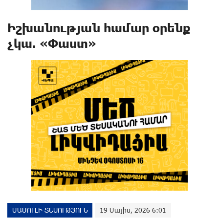
Իշխանության համար օրենք
չկա. «Փաստ»
ՄԱՄՈՒԼԻ ՏԵՍՈՒԹՅՈՒՆ
19 Մայիս, 2026 6:01