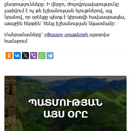
ընտրությունները։ Ի վերջո, ժողովրդավարությունը
չափվում է ոչ թե իշխանության ելույթներով, այլ
նրանով, որ օրենքը պետք է կիրառվի հավասարապես,
առաջին հերթին՝ հենց իշխանության նկատմամբ։
Մանրամասները՝
«Փաստ» օրաթերթի
այսօրվա
համարում
8th of August
ՊԱՏՄՈՒԹՅԱՆ
Տեղի է ունեցել Գառնիի ճակատամարտը.
պատմության այս օրը (8 օգոստոս)
ԱՅՍ ՕՐԸ