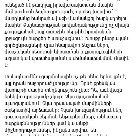
ունեցած ենթադրյալ իրավախախտման մասին
մանրամասն ձայնագրություն, որտեղ խոսվում է
մարդկանց հանրահավաքի մասնակցել հարկադրելու
մասին։ Ձայնագրության բովանդակությունը ոչ միայն
քաղաքական, այլ առաջին հերթին իրավական
լրջագույն հարցեր է առաջացնում։ Խոսքը ընտրական
գործընթացների վրա հնարավոր ճնշումների,
վարչական ռեսուրսի կիրառման և քաղաքացիների
ազատ կամարտահայտման սահմանափակման մասին
է։
Սակայն ամենազարմանալին ոչ թե հենց երևույթն է,
այլ դրան հաջորդած լռությունը։ Որևէ քրեական
վարույթի մասին տեղեկություն չկա։ Դե, առնվազն
երեկվա դրությամբ չկար: Չկա պաշտոնական
պարզաբանում։ Չկա իրավապահ մարմինների
օպերատիվ արձագանք։ Չկան խուզարկություններ,
ցուցադրական բերման ենթարկումներ, անհապաղ
հարցաքննություններ կամ կալանքի
միջնորդություններ, ինչպես արվում են