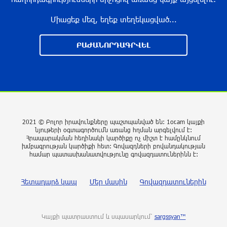
Մեսսիի հայրը
Միացեք մեզ, եղեք տեղեկացված...
3 ժամ առաջ
ԲԱԺԱՆՈՐԴԱԳՐՎԵԼ
ՀՕՊ-ն առավոտյան խnցել է 83 անօդաչու
թռչող սարք. ՌԴ ՊՆ
3 ժամ առաջ
Հրազդանում բացվել է Firebird AI ընկերության
«ԱԲ գործարանը». Մխիթար Հայրապետյան
2021 © Բոլոր իրավունքները պաշտպանված են: 1or.am կայքի
նյութերի օգտագործումն առանց հղման արգելվում է:
3 ժամ առաջ
Հրապարակման հեղինակի կարծիքը ոչ միշտ է համընկնում
խմբագրության կարծիքի հետ: Գովազդների բովանդակության
համար պատասխանատվությունը գովազդատուներինն է:
Որ հարցնես՝ կասեն՝ եթե խոսենք, սահմանին
խաղաղություն չի լինի, պшտերազմ կuադրենք
Հետադարձ կապ
Մեր մասին
Գովազդատուներին
և այլ հիմարnւթյուններ․ Տիգրան
Աբրահամյան
4 ժամ առաջ
Կայքի պատրաստում և սպասարկում՝
sargssyan™