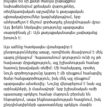
ինչպես են մի քանի ժամվա ընթացքում
նախաձեռնվում քրեական վարույթներ,
տեղեկատվական արշավներ և քաղաքական
պիտակավորումներ կազմակերպվում, երբ
անհրաժեշտ է ճնշում գործադրել ընդդիմության վրա։
Այդ ֆոնին ներկայիս լռությունը պարզապես
տարօրինակ չէ։ Այն քաղաքականապես չափազանց
խոսուն է։
Այս ամենը հատկապես վտանգավոր է
ընտրություններից առաջ, որովհետև ձևավորում է մեկ
պարզ ընկալում՝ Հայաստանում գոյություն ունի ոչ թե
հավասար մրցակցություն, այլ իշխանության համար
հատուկ իրավական ռեժիմ։ Մի համակարգ, որտեղ
նույն գործողությունը կարող է մի դեպքում համարվել
ծանր հանցագործություն, իսկ մեկ այլ դեպքում՝
պարզապես անտեսվել։ Նույնը վերաբերում է նաև այլ
օրինակների, ի մասնավորի՝ երբ իշխանական ուժի
պաստառը պոկելու համար մարդուն բերման են
ենթարկում, ապա ինքնասպանության հասցնում, իսկ
ընդդիմադիրների պաստառները պոկելու մասին