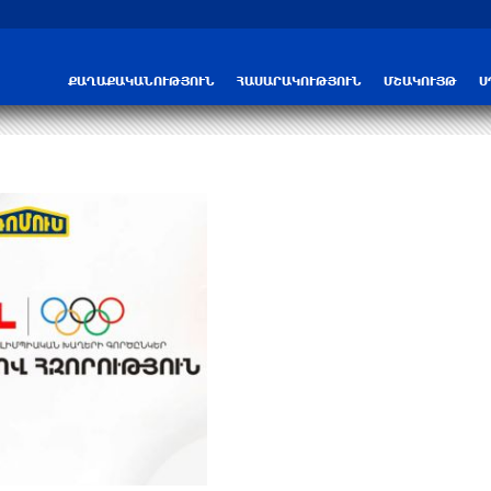
Ֆուտբոլի միջազգային ֆեդերացիայի 
ՔԱՂԱՔԱԿԱՆՈՒԹՅՈՒՆ
ՀԱՍԱՐԱԿՈՒԹՅՈՒՆ
ՄՇԱԿՈՒՅԹ
Ս