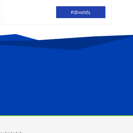
4 ժամ առաջ
Նոր հաղորդագրություն՝ Wildberries-ից․
ի՞նչ են ասում ընկերությունից
4 ժամ առաջ
Ծովագյուղում ապօրինի պահվող
գայլերը հանձնվել են մասնագետների
խնամքին. Քաղաքացու նկատմամբ
նշանակվել է վարչական տուգանք
4 ժամ առաջ
Microsoft-ը հայտարարել է ռուսական
«Storm-2945»-ի կողմից լայնածավալ
կիբերհարձակման մասին
5 ժամ առաջ
Իրանում այս տարի արդեն հինգ