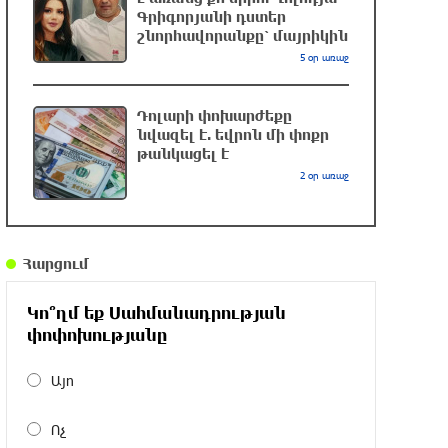
Գրիգորյանի դստեր
շնորհավորանքը՝ մայրիկին
4 մեդալ՝ մաթեմատիկական
5 օր առաջ
միջազգային ուսանողական
օլիմպիադայում
Դոլարի փոխարժեքը
3 ժամ առաջ
նվազել է. եվրոն մի փոքր
թանկացել է
Պեղումներ և նոր բացահայտում Հին
2 օր առաջ
Խնձորեսկում
3 ժամ առաջ
Հարցում
Սալահը կարիերան կշարունակի
Թուրքիայում
Կո՞ղմ եք Սահմանադրության
3 ժամ առաջ
փոփոխությանը
Այո
Մեքենաներից գողություններ և
շորթում Երևանում. բացահայտվել է
Ոչ
«Տեսլայով» հանցավոր խումբը