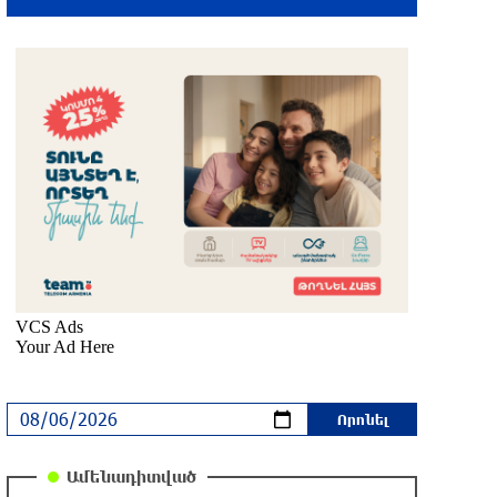
26 րոպե առաջ
Կեղծ էջով քաղաքացիներին
առաջարկվում է մասնակցել
խաղարկության․ զգուշացում
մեկ ժամ առաջ
Հարավային Լիբանանում պայթյունի
հետևանքով զոհվել է առնվազն երկու
իսրայելցի զինծառայող
մեկ ժամ առաջ
Բախվել են «Jeep»-ն ու «Ford»-ը. կա 4
վիրավոր
մեկ ժամ առաջ
Խոշոր հրդեհ՝ Գավառի Արծվաքար
Ամենադիտված
թաղամասի փայտի արտադրամասում.