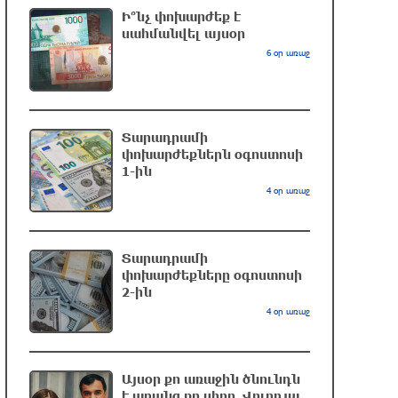
վերջինն ամբողջությամբ վերածվել է
Ի՞նչ փոխարժեք է
մոխրի
սահմանվել այսօր
6 օր առաջ
2 ժամ առաջ
ԱՄՆ-ը հանել է Իրանի ԻՀՊԿ-ին
առնչվող երկու ինքնաթիռի և երեք
Տարադրամի
ավիաընկերության նկատմամբ
փոխարժեքներն օգոստոսի
պատժամիջոցները
1-ին
2 ժամ առաջ
4 օր առաջ
Լոնդոնի կենտրոնում զինված անձը
դանակով հարձակում է գործել. 4
Տարադրամի
վիրավոր կա
փոխարժեքները օգոստոսի
2 ժամ առաջ
2-ին
4 օր առաջ
Ռուսական ԱԹՍ-ներ արտադրող
ընկերության ղեկավարի դեմ
մահափորձ է կատարվել
Այսօր քո առաջին ծնունդն
է առանց քո սիրո. Վոլոդյա
2 ժամ առաջ