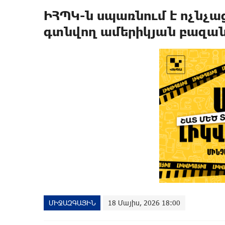
ԻՀՊԿ-ն սպառնում է ոչնչա
գտնվող ամերիկյան բազան
ՄԻՋԱԶԳԱՅԻՆ
18 Մայիս, 2026 18:00