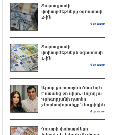
Տարադրամի
ԱՄՆ վերաքննիչ դատարանը
փոխարժեքները օգոստոսի
2-ին
արգելափակել է Թրամփի 400 միլիոն
դոլար արժողությամբ Սպիտակ տան
6 օր առաջ
պարահանդեսային դահլիճի
նախագիծը
մեկ ժամ առաջ
Տարադրամի
փոխարժեքներն օգոստոսի
1-ին
Փրկարարները հայտանաբերել են
6 օր առաջ
մոլորված զբոսաշրջիկներին
2 ժամ առաջ
Այսօր քո առաջին ծնունդն
է առանց քո սիրո. Վոլոդյա
Սարյան փողոցի բնակարաններից
Գրիգորյանի դստեր
մեկում պայթյունի հետևանքով 55-
շնորհավորանքը՝ մայրիկին
ամյա տղամարդը այրվածքներով
6 օր առաջ
տեղափոխվել է «Այրվածքաբանության
ազգային կենտրոն»
2 ժամ առաջ
Դոլարի փոխարժեքը
նվազել է. եվրոն մի փոքր