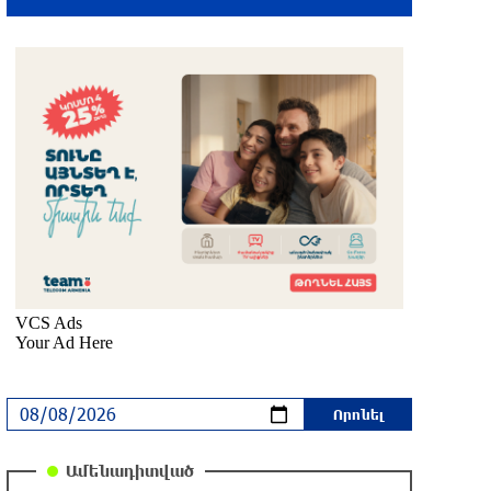
Վանաձորում բшխվել են «Jeep
Cherokee»-ն և «Toyota Camry»-ն
12 րոպե առաջ
Մասկը մերժել է Կիևի խնդրանքը՝
օգտագործել Starlink-ը Ռուսաստանի
դեմ հարվшծները կառավարելու
համար
30 րոպե առաջ
Երևանում և մարզերում
էլեկտրաէներգիայի ընդհատումներ
կլինեն
մեկ ժամ առաջ
Ստեփանավանում ռուս կին է փորձել
ինքնասպան լինել
մեկ ժամ առաջ
Ամենադիտված