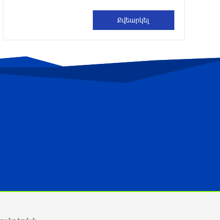
Թրամփը ասել է, որ
հանրապետականները կարող են
պարտվել Կոնգրեսի միջանկյալ
ընտրություններում
4 ժամ առաջ
Թուրքական ապրանքանիշը
դադարեցնում է գործունեությունը
Ռուսաստանում
4 ժամ առաջ
Դանակահարություն՝ Մասիսի
գազալցակայաններից մեկի մոտ.
կասկածյալը ձերբակալվել է
4 ժամ առաջ
Սև ծովում բեռնափոխադրումների
արժեքը կտրուկ աճել է․ ինչ