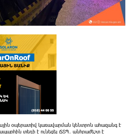
րզային օպերատիվ կառավարման կենտրոն ահազանգ է
պարհին տեղի է ունեցել ՃՏՊ․ անհրաժեշտ է