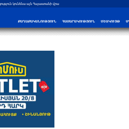
ցություն կունենա այն Հայաստանի վրա
Բելառուսում պակասում է ԽՍՀՄ ժամա
ՔԱՂԱՔԱԿԱՆՈՒԹՅՈՒՆ
ՀԱՍԱՐԱԿՈՒԹՅՈՒՆ
ՄՇԱԿՈՒՅԹ
Ս