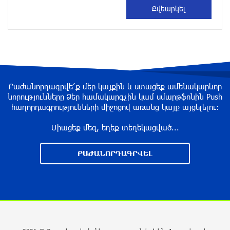
7 ժամ առաջ
Իրանն ու Օմանը համաձայնեցրել են Հորմուզի
նեղուցով նոր երթուղու կոորդինատները
7 ժամ առաջ
Բաժանորդագրվե՛ք մեր կայքին և ստացեք ամենակարևոր
նորությունները Ձեր համակարգչին կամ սմարթֆոնին Push
Կեղծ էջով քաղաքացիներին առաջարկվում է
հաղորդագրությունների միջոցով առանց կայք այցելելու։
մասնակցել խաղարկության․ զգուշացում
7 ժամ առաջ
Միացեք մեզ, եղեք տեղեկացված...
ԲԱԺԱՆՈՐԴԱԳՐՎԵԼ
Հարավային Լիբանանում պայթյունի
հետևանքով զոհվել է առնվազն երկու
իսրայելցի զինծառայող
8 ժամ առաջ
Բախվել են «Jeep»-ն ու «Ford»-ը. կա 4
վիրավոր