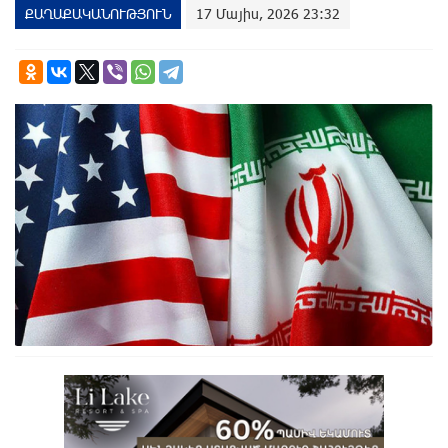
ՔԱՂԱՔԱԿԱՆՈՒԹՅՈՒՆ
17 Մայիս, 2026 23:32