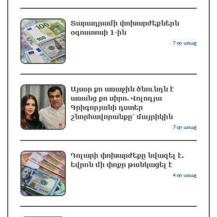
Երևանում և մարզերում էլեկտրաէներգիայի
ընդհատումներ կլինեն
Տարադրամի փոխարժեքներն
օգոստոսի 1-ին
5 ժամ առաջ
7 օր առաջ
Ստեփանավանում ռուս կին է փորձել
ինքնասպան լինել
5 ժամ առաջ
Այսօր քո առաջին ծնունդն է
առանց քո սիրո. Վոլոդյա
Գրիգորյանի դստեր
ԱՄՆ վերաքննիչ դատարանը արգելափակել է
շնորհավորանքը՝ մայրիկին
Թրամփի 400 միլիոն դոլար արժողությամբ
7 օր առաջ
Սպիտակ տան պարահանդեսային դահլիճի
նախագիծը
Դոլարի փոխարժեքը նվազել է.
5 ժամ առաջ
եվրոն մի փոքր թանկացել է
4 օր առաջ
Փրկարարները հայտանաբերել են մոլորված
զբոսաշրջիկներին
5 ժամ առաջ