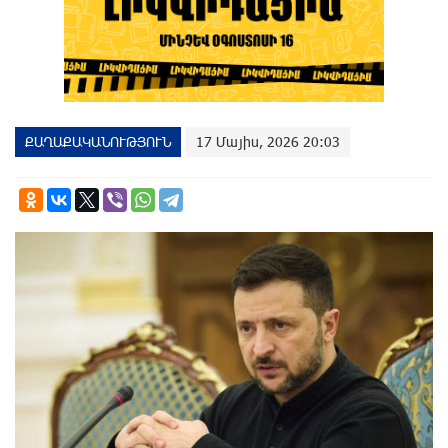
ՔԱՂԱՔԱԿԱՆՈՒԹՅՈՒՆ
17 Մայիս, 2026 20:03