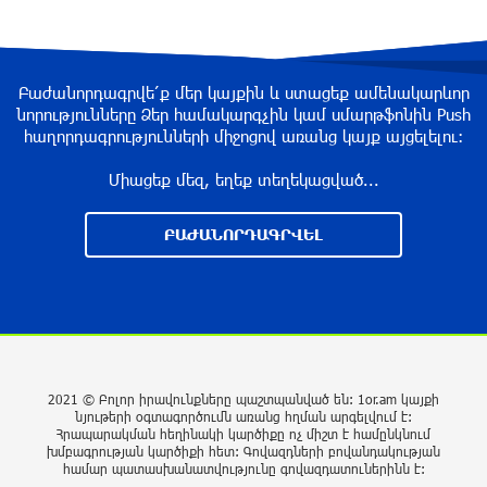
7 ժամ առաջ
ԱԱԾ-ն զեկույց է ներկայացրել
Բաժանորդագրվե՛ք մեր կայքին և ստացեք ամենակարևոր
7 ժամ առաջ
նորությունները Ձեր համակարգչին կամ սմարթֆոնին Push
հաղորդագրությունների միջոցով առանց կայք այցելելու։
Միացեք մեզ, եղեք տեղեկացված...
Թրամփը ասել է, որ հանրապետականները
կարող են պարտվել Կոնգրեսի միջանկյալ
ԲԱԺԱՆՈՐԴԱԳՐՎԵԼ
ընտրություններում
7 ժամ առաջ
Թուրքական ապրանքանիշը դադարեցնում է
գործունեությունը Ռուսաստանում
8 ժամ առաջ
2021 © Բոլոր իրավունքները պաշտպանված են: 1or.am կայքի
նյութերի օգտագործումն առանց հղման արգելվում է:
Հրապարակման հեղինակի կարծիքը ոչ միշտ է համընկնում
Դանակահարություն՝ Մասիսի
խմբագրության կարծիքի հետ: Գովազդների բովանդակության
գազալցակայաններից մեկի մոտ. կասկածյալը
համար պատասխանատվությունը գովազդատուներինն է: