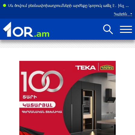
ել Հորմուզի նեղուցը ԱՄՆ–ի և Իսրայելի նավերի համար. ԶԼՄ
Սև ծովում բեռնափոխադրումների արժեքը կտրուկ աճել է․ ինչ ազդեցություն կունենա այն Հայաստանի վրա
Հայերեն