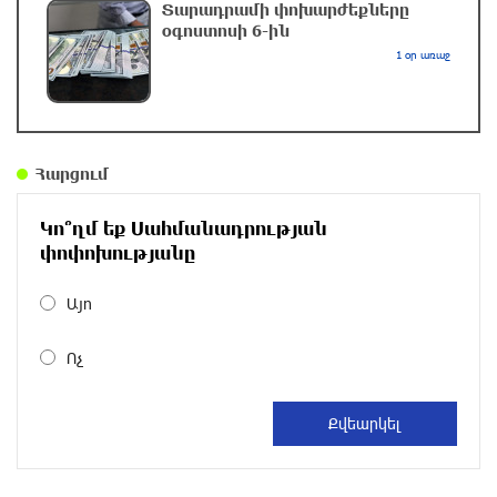
Տարադրամի փոխարժեքները
օգոստոսի 6-ին
Սարյան փողոցի բնակարաններից մեկում
1 օր առաջ
պայթյունի հետևանքով 55-ամյա տղամարդը
այրվածքներով տեղափոխվել է
«Այրվածքաբանության ազգային կենտրոն»
6 ժամ առաջ
Հարցում
Սլովակիայի արևելքում արտակարգ դրություն
Կո՞ղմ եք Սահմանադրության
է հայտարարվել շոգի ալիքների պատճառով
փոփոխությանը
6 ժամ առաջ
Այո
Երթևեկության կազմակերպման
փոփոխություն տեղի կունենա
Ոչ
6 ժամ առաջ
Հայաստանի հավաքականի նախկին մարզիչը
կգլխավորի Ղազախստանի հավաքականը