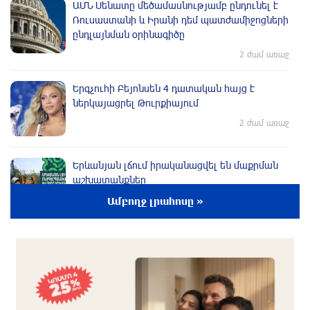
ԱՄՆ Սենատը մեծամասնությամբ ընդունել է
Ռուսաստանի և Իրանի դեմ պատժամիջոցների
ընդլայնման օրինագիծը
2 ժամ առաջ
Երգչուհի Բեյոնսեն ​​4 դատական հայց է
ներկայացրել Թուրքիայում
2 ժամ առաջ
Երևանյան լճում իրականացվել են մաքրման
աշխատանքներ
3 ժամ առաջ
Ամբողջ լրահոսը »
Իտալական Սիցիլիա կղզում ժայթքել է Էտնա
հրաբուխը
3 ժամ առաջ