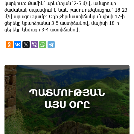
կարկուտ: Քամին`արևմտյան`2-5 մ/վ, ամպրոպի
ժամանակ սպասվում է նաև քամու ուժգնացում՝ 18-23
մ/վ արագությամբ։ Օդի ջերմաստիճանը մայիսի 17-ի
ցերեկը կբարձրանա 3-5 աստիճանով, մայիսի 18-ի
ցերեկը կնվազի 3-4 աստիճանով։
8th of August
ՊԱՏՄՈՒԹՅԱՆ
Տեղի է ունեցել Գառնիի ճակատամարտը.
պատմության այս օրը (8 օգոստոս)
ԱՅՍ ՕՐԸ