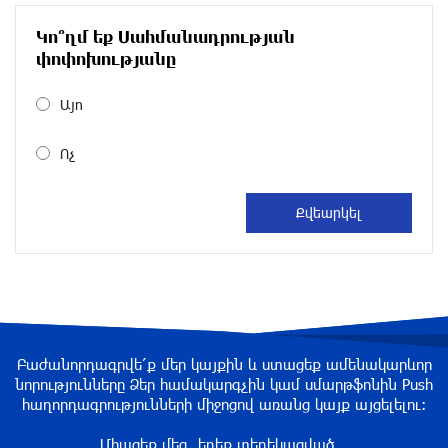
2 ժամ առաջ
Կո՞ղմ եք Սահմանադրության
Ալիեւն ու Փաշինյանը հեռախոսազրույց են
փոփոխությանը
ունեցել
2 ժամ առաջ
Այո
Ոչ
Ռուսաստանից Ադրբեջանի տարածքով
Հայաստան է ուղարկվել 15 վագոն ցորեն և 10
վագոն քարածուխ
3 ժամ առաջ
Փորձագետ Խալաթյան. Հայաստանի դուրս
գալը ԵԱՏՄ-ից չի կարող հանգեցնել միության
փլուզմանը
3 ժամ առաջ
Բաժանորդագրվե՛ք մեր կայքին և ստացեք ամենակարևոր
նորությունները Ձեր համակարգչին կամ սմարթֆոնին Push
Հայկական կոնյակի և գինու վաճառքի անկում
հաղորդագրությունների միջոցով առանց կայք այցելելու։
3 ժամ առաջ
Միացեք մեզ, եղեք տեղեկացված...