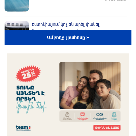
Էստոնիայում կոչ են արել փակել
Ռուսաստանի հետ սահմանը
Ամբողջ լրահոսը »
3 ժամ առաջ
Խաղաղությունն անհնար է առանց ՀՀ
ինքնիշխան տարածքից ադրբեջանական
զինվшծ ուժերի դուրսբերման․ Իշխան
Սաղաթելյան
3 ժամ առաջ
Տղամարդը ծեծել է շտապօգնության բժշկին և
վարորդին
2 ժամ առաջ
Իրական խաղաղությանն ուղղված թիվ մեկ