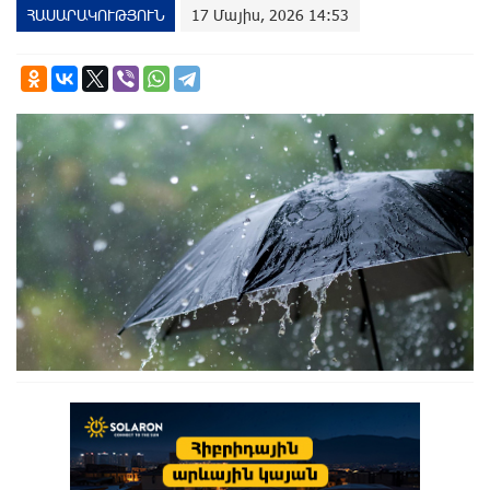
ՀԱՍԱՐԱԿՈՒԹՅՈՒՆ
17 Մայիս, 2026 14:53