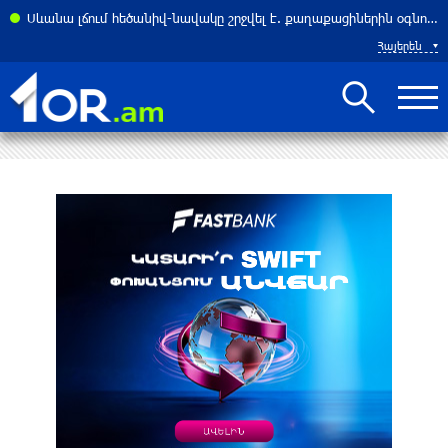
ւմ է դեպի կայուն խաղաղություն Հայաստանի և Ադրբեջանի շարժմանը
Սևանա լճում հեծանիվ-նավակը շրջվել է. քաղաքացիներին օգնության են հասել փրկարարները
Հայերեն