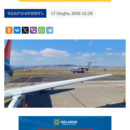
ՀԱՍԱՐԱԿՈՒԹՅՈՒՆ
17 Մայիս, 2026 12:29