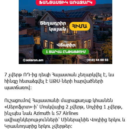
7 չվերթ ՌԴ-ից դեպի Հայաստան չեղարկվել է, ևս
հինգը հետաձգվել է ԱԹՍ-ների հարվածների
պատճառով։
Ուշացումով Հայաստանի մայրաքաղաք կհասնեն
«Աերոֆլոտ»-ի՝ Մոսկվայից 2 չվերթ, Սոչիից 1 չվերթ,
ինչպես նաև Azimuth և S7 Airlines
ավիաընկերությունների՝ Միներալնիե Վոդիից երկու և
Կրասնոդարից երկու չվերթեր։