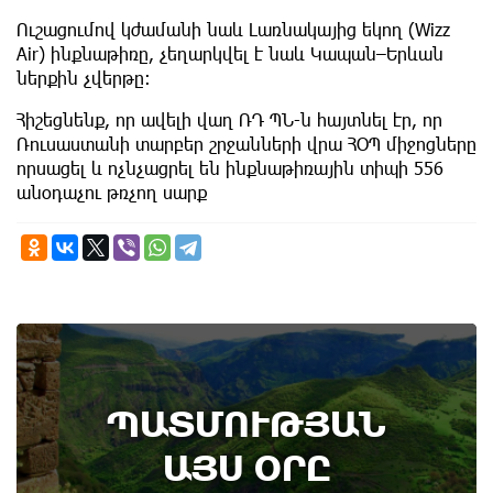
Ուշացումով կժամանի նաև Լառնակայից եկող (Wizz
Air) ինքնաթիռը, չեղարկվել է նաև Կապան–Երևան
ներքին չվերթը։
Հիշեցնենք, որ ավելի վաղ ՌԴ ՊՆ-ն հայտնել էր, որ
Ռուսաստանի տարբեր շրջանների վրա ՀՕՊ միջոցները
որսացել և ոչնչացրել են ինքնաթիռային տիպի 556
անօդաչու թռչող սարք
9th of August
ՊԱՏՄՈՒԹՅԱՆ
Անտառային հրդեհներից պաշտպանության
օր. պատմության այս օրը (9 օգոստոս)
ԱՅՍ ՕՐԸ