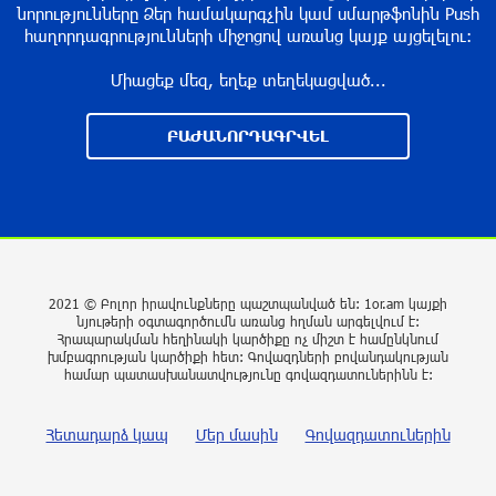
303 միլիոն դիտում՝ 24 ժամում
նորությունները Ձեր համակարգչին կամ սմարթֆոնին Push
հաղորդագրությունների միջոցով առանց կայք այցելելու։
8 ժամ առաջ
Միացեք մեզ, եղեք տեղեկացված...
23-ամյա ուսանողի մշակած հավելվածը
հարավկորեական App Store-ում շրջանցել է
ԲԱԺԱՆՈՐԴԱԳՐՎԵԼ
նույնիսկ Google Maps-ը
8 ժամ առաջ
Ռուսաստանի տարածքում ոչնչացվել է
ուկրաինական 360 անօդաչու թռչող սարք
9 ժամ առաջ
2021 © Բոլոր իրավունքները պաշտպանված են: 1or.am կայքի
նյութերի օգտագործումն առանց հղման արգելվում է:
Հրապարակման հեղինակի կարծիքը ոչ միշտ է համընկնում
խմբագրության կարծիքի հետ: Գովազդների բովանդակության
Օգոստոսի 10-ին, 11-ին, 12-ին, 13-ին, 14-ին,
համար պատասխանատվությունը գովազդատուներինն է:
17-ին, 18-ին և 20-ին հարյուրավոր
հասցեներում լույս չի լինելու
Հետադարձ կապ
Մեր մասին
Գովազդատուներին
9 ժամ առաջ
Ողբերգական դեպք՝ Երևանում․ Կիևյան