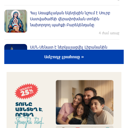
Հայ Առաքելական եկեղեցին նշում է Սուրբ
Աստվածածնի վերափոխման տոնին
նախորդող պահքի Բարեկենդանը
4 ժամ առաջ
ԱՄՆ Սենատ է ներկայացվել Լիբանանին
օգնելու օրինագիծ
Ամբողջ լրահոսը »
3 ժամ առաջ
Փաշինյանի Ռուսաստանի դեմ պոռթկումը
սպառնում է վնասել Հայաստանին.
Մասնագետը բացատրել է, որ «խոսքը հարյուր
միլիոնավոր դոլարների մասին է»
3 ժամ առաջ
«Բայդենի քաղցկեղը տարածվել է, շատ ցավ է
պատճառում», հայտնել է որդին