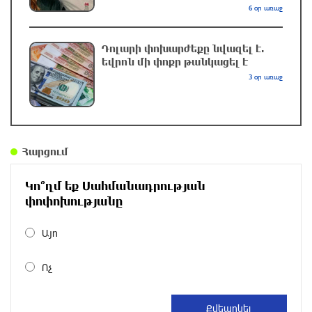
6 օր առաջ
ՆԳՆ-ն՝ աղբակույտի տակ մնացած
քաղաքացու մահվան մասին
Դոլարի փոխարժեքը նվազել է.
6 ժամ առաջ
եվրոն մի փոքր թանկացել է
3 օր առաջ
Ավտովթար՝ Կոտայքի մարզում. Զովունի-
Եղվարդ ճանապարհին բախվել են «Alfa
Romeo»-ն և «Opel»-ը. կա վիրավոր
6 ժամ առաջ
Հարցում
Արժևորվում է Շիրակի երգիծական
Կո՞ղմ եք Սահմանադրության
բանահյուսությունը
փոփոխությանը
6 ժամ առաջ
Այո
Վրաստանում պետական ​​պաշտոնյային
Ոչ
կաշառելու փորձի համար քաղաքացի է
ձերբակալվել
7 ժամ առաջ