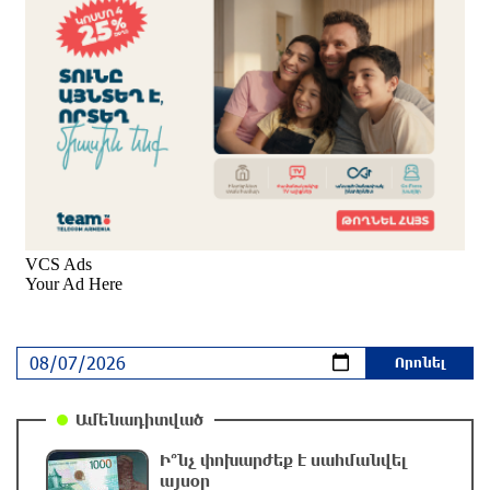
կրակն ու ծուխը տեսանելի են մի քանի
կիլոմետրից
3 ժամ առաջ
Հնդկաստանի և Իսրայելի վարչապետները
քննարկել են Մերձավոր Արևելքում տիրող
իրավիճակը
4 ժամ առաջ
Մալաթիա-Սեբաստիա վարչական շրջանում
արմատից փտած հերթական ծառն է
տապալվել
4 ժամ առաջ
Իրանը և Օմանը պլանավորում են փոխել
Հորմուզի նեղուցի նավագնացության
Ամենադիտված
կառուցվածքը
4 ժամ առաջ
Ի՞նչ փոխարժեք է սահմանվել
այսօր