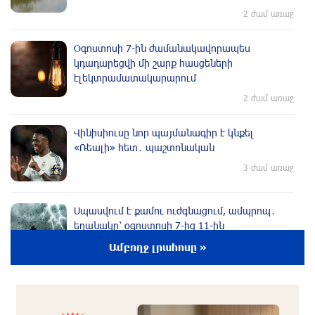
2 ժամ առաջ
Օգոստոսի 7-ին ժամանակավորապես
կդադարեցվի մի շարք հասցեների
էլեկտրամատակարարում
2 ժամ առաջ
Վինիսիուսը նոր պայմանագիր է կնքել
«Ռեալի» հետ․ պաշտոնական
3 ժամ առաջ
Սպասվում է քամու ուժգնացում, ամպրոպ․
եղանակը՝ օգոստոսի 7-ից 11-ին
3 ժամ առաջ
Ամբողջ լրահոսը »
Խոշոր հրդեհ՝ Երևանի Սիլիկյան թաղամասի
հարևանությամբ գտնվող աղբավայրում.