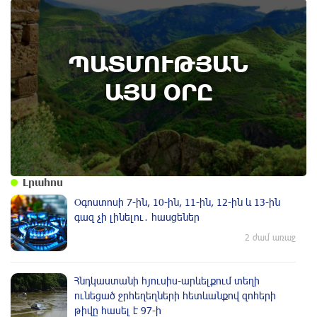
7th of August
ՊԱՏՄՈՒԹՅԱՆ
Կառավարությունը ազդարարել է Հյուսիս -
Հարավ ավտոմայրուղու շինարարության
ԱՅՍ ՕՐԸ
մեկնարկը․ պատմության այս օրը (6
օգոստոս)
Լրահոս
Օգոստոսի 7-ին, 10-ին, 11-ին, 12-ին և 13-ին
գազ չի լինելու․ հասցեներ
2 ժամ առաջ
Հնդկաստանի հյուսիս-արևելքում տեղի
ունեցած ջրհեղեղների հետևանքով զոհերի
թիվը հասել է 97-ի