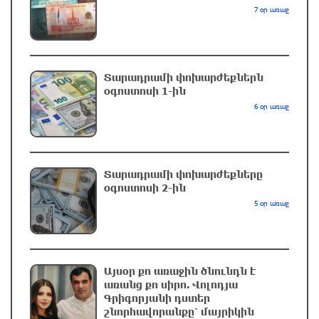
8-ամյա Մոնթե Մուրադյանն ու Սյունե
7 օր առաջ
Քոսակյանը հաղթահարել են Արարատի
գագաթը
4 ժամ առաջ
Տարադրամի փոխարժեքներն
օգոստոսի 1-ին
Վթար Լոռու մարզում․ փրկարարները
6 օր առաջ
վարորդին դուրս են բերել արգելափակումից
5 ժամ առաջ
Տարադրամի փոխարժեքները
Երևանում երթուղիների փոփոխություն կլինի
օգոստոսի 2-ին
5 ժամ առաջ
5 օր առաջ
UFC 331 մրցաշարում Ծառուկյան-Օլիվեյրա
մենամարտի չեղարկման պատճառը
Այսօր քո առաջին ծնունդն է
բացահայտվել է
առանց քո սիրո. Վոլոդյա
Գրիգորյանի դստեր
5 ժամ առաջ
շնորհավորանքը՝ մայրիկին