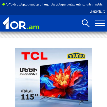
ի նեղուցով անցման համար 3 տոկոսից մինչև 7 տոկոս վճարը. Reuters
ՆԳՆ-ն մանրամասներ է հայտնել բենզալցակայանում տեղի ունեցած պայթյունից
Հայերեն