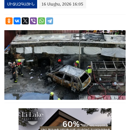
ՄԻՋԱԶԳԱՅԻՆ
16 Մայիս, 2026 16:05