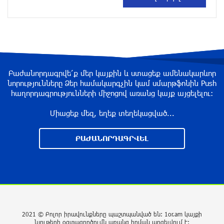
ՌԴ-ն պատրաստ է շարունակել Հայաստանի
երկաթուղիների կոնցեսիոն կառավարումը.
Օվերչուկ
7 ժամ առաջ
Բաժանորդագրվե՛ք մեր կայքին և ստացեք ամենակարևոր
Հայաստանի բնակչության թիվը շուրջ 7
նորությունները Ձեր համակարգչին կամ սմարթֆոնին Push
հազարով ավելացել է
հաղորդագրությունների միջոցով առանց կայք այցելելու։
7 ժամ առաջ
Միացեք մեզ, եղեք տեղեկացված...
Իսրայելի ՊԲ-ն հարձակվել է Լիբանանում
ԲԱԺԱՆՈՐԴԱԳՐՎԵԼ
«Հըզբոլլահ»-ի հրամանատարական կետերի և
պահեստների վրա
8 ժամ առաջ
«Ռեալ Մադրիդ»-ն ու «ՌԲ Լայպցիգը»
համաձայնության են եկել Յան Դիոմանդեի
2021 © Բոլոր իրավունքները պաշտպանված են: 1or.am կայքի
տրանսֆերի վերաբերյալ
նյութերի օգտագործումն առանց հղման արգելվում է: