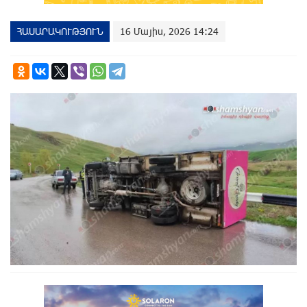
ՀԱՍԱՐԱԿՈՒԹՅՈՒՆ
16 Մայիս, 2026 14:24