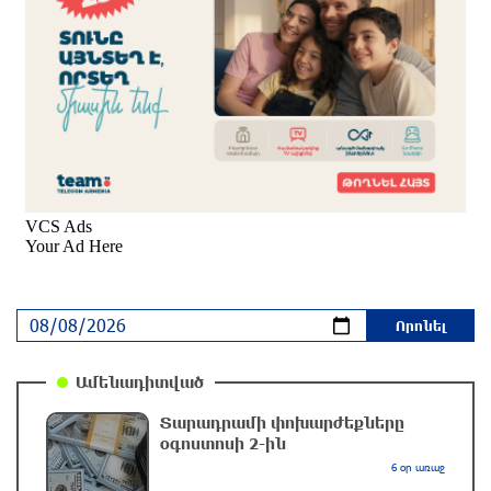
Պայթյուն՝ Իրանում․ հաղորդվում է զոհերի ու
վիրավորների մասին
2 ժամ առաջ
«Ռեալը» հայտարարել է Դիոմանդեի
տրանսֆերի մասին
2 ժամ առաջ
Վանաձորում բшխվել են «Jeep Cherokee»-ն և
«Toyota Camry»-ն
2 ժամ առաջ
Ամենադիտված
Մասկը մերժել է Կիևի խնդրանքը՝ օգտագործել
Տարադրամի փոխարժեքները
Starlink-ը Ռուսաստանի դեմ հարվшծները
օգոստոսի 2-ին
կառավարելու համար
6 օր առաջ
3 ժամ առաջ