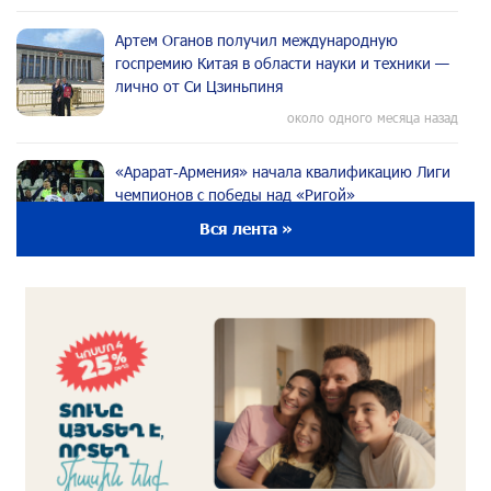
Артем Оганов получил международную
госпремию Китая в области науки и техники —
лично от Си Цзиньпиня
около одного месяца назад
«Арарат‑Армения» начала квалификацию Лиги
чемпионов с победы над «Ригой»
около одного месяца назад
Вся лента »
Пакистанский самолет пропал с радаров над
Аравийским морем
около одного месяца назад
Вопрос об аресте Чалабяна дошел до
Европейского парламента: «Паст»
около одного месяца назад