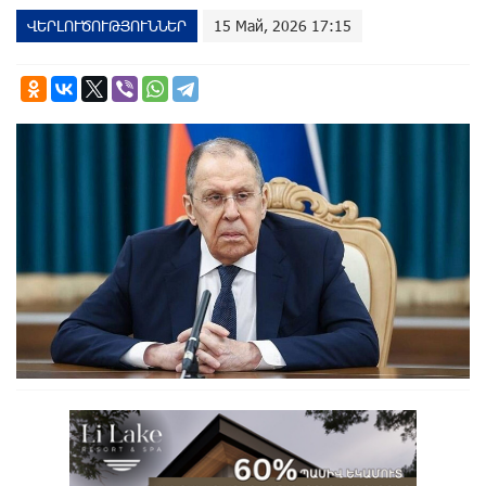
ՎԵՐԼՈՒԾՈՒԹՅՈՒՆՆԵՐ
15 Май, 2026 17:15