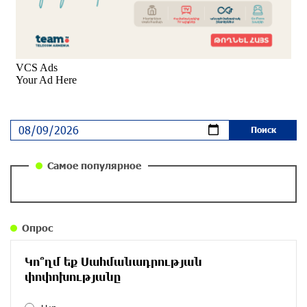
Почему стало модно «отчитывать» оппозицию,
и чего на самом деле ожидает общество?
«Паст»
около одного месяца назад
Ложная дилемма мандатов: почему тема
парламентского бойкота оппозиции - пустая
повестка дня? «Паст»
около одного месяца назад
Самое популярное
Правовой терроризм как начало падения
власти: пример Гагика Царукяна и горькие
уроки истории: «Паст»
Опрос
около одного месяца назад
Կո՞ղմ եք Սահմանադրության
Размик Марукян стал обладателем бронзовой
փոփոխությանը
медали XV Международного конкурса артистов
балета