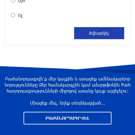
Այո
около одного месяца назад
Ոչ
«Росатом» готов построить новые АЭС, чтобы
избежать энергодефицита в Армении: Алексей
Лихачёв
около одного месяца назад
Армения заинтересована в полноценном
участии в ЕАЭС: Пашинян
около одного месяца назад
Բաժանորդագրվե՛ք մեր կայքին և ստացեք ամենակարևոր
նորությունները Ձեր համակարգչին կամ սմարթֆոնին Push
հաղորդագրությունների միջոցով առանց կայք այցելելու։
На автодороге Ереван-Севан произошел
камнепад
Միացեք մեզ, եղեք տեղեկացված...
около одного месяца назад
ԲԱԺԱՆՈՐԴԱԳՐՎԵԼ
Оппозиция Грузии отказалась от мандатов и
получила обратный эффект: Нарек Карапетян