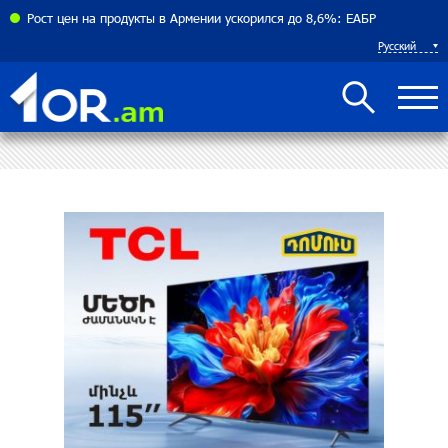
соглашения между Арменией и Азербайджаном близко
Рост цен на продукты в Армении ускорился до 8,6%: ЕАБР
Русский