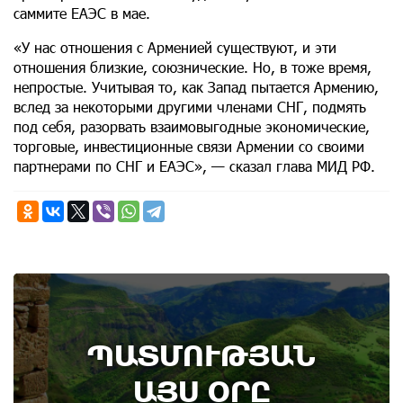
саммите ЕАЭС в мае.
«У нас отношения с Арменией существуют, и эти
отношения близкие, союзнические. Но, в тоже время,
непростые. Учитывая то, как Запад пытается Армению,
вслед за некоторыми другими членами СНГ, подмять
под себя, разорвать взаимовыгодные экономические,
торговые, инвестиционные связи Армении со своими
партнерами по СНГ и ЕАЭС», — сказал глава МИД РФ.
9th of August
ՊԱՏՄՈՒԹՅԱՆ
Административный суд удовлетворил иск ААЦ
по делу монастыря Ованаванк
ԱՅՍ ՕՐԸ