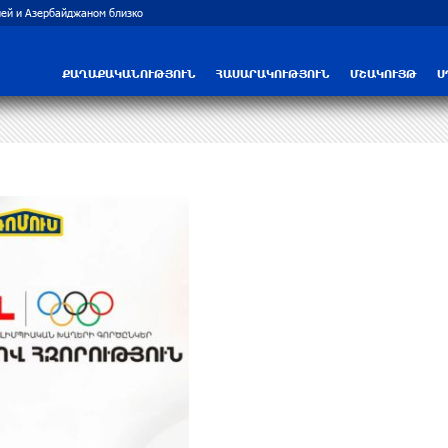
ей и Азербайджаном близко
Рост цен на продукты в Армении ускорил
ՔԱՂԱՔԱԿԱՆՈՒԹՅՈՒՆ
ՀԱՍԱՐԱԿՈՒԹՅՈՒՆ
ՄՇԱԿՈՒՅԹ
Ս