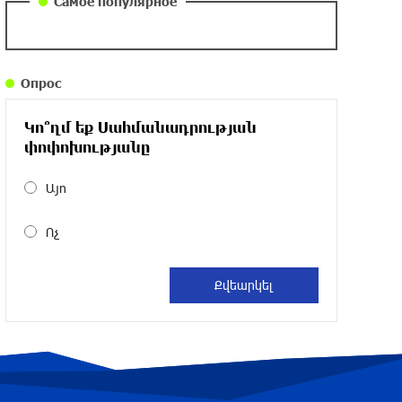
Самое популярное
около одного месяца назад
Армения заинтересована в полноценном
Опрос
участии в ЕАЭС: Пашинян
около одного месяца назад
Կո՞ղմ եք Սահմանադրության
փոփոխությանը
На автодороге Ереван-Севан произошел
камнепад
Այո
около одного месяца назад
Ոչ
Оппозиция Грузии отказалась от
мандатов и получила обратный
эффект: Нарек Карапетян
около одного месяца назад
Российская теннисистка Алина Чараева
будет представлять Армению