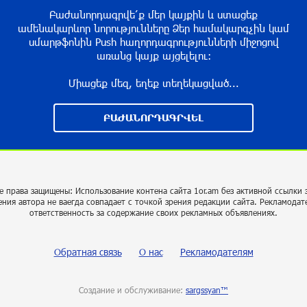
Բաժանորդագրվե՛ք մեր կայքին և ստացեք
ամենակարևոր նորությունները Ձեր համակարգչին կամ
սմարթֆոնին Push հաղորդագրությունների միջոցով
առանց կայք այցելելու։
Միացեք մեզ, եղեք տեղեկացված...
ԲԱԺԱՆՈՐԴԱԳՐՎԵԼ
е права защищены: Использование контена сайта 1or.am без активной ссылки 
ения автора не ваегда совпадает с точкой зрения редакции сайта. Рекламодат
ответственность за содержание своих рекламных объявлениях.
Обратная связь
О нас
Рекламодателям
Создание и обслуживание:
sargssyan™