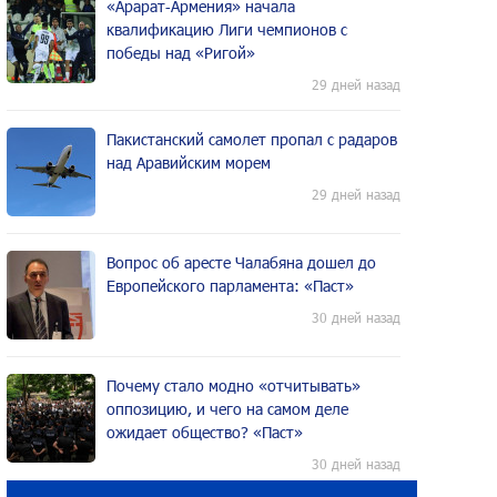
«Арарат‑Армения» начала
квалификацию Лиги чемпионов с
победы над «Ригой»
29 дней назад
Пакистанский самолет пропал с радаров
над Аравийским морем
29 дней назад
Вопрос об аресте Чалабяна дошел до
Европейского парламента: «Паст»
30 дней назад
Почему стало модно «отчитывать»
оппозицию, и чего на самом деле
ожидает общество? «Паст»
30 дней назад