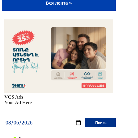
Вся лента »
Ложная дилемма мандатов: почему тема
парламентского бойкота оппозиции -
пустая повестка дня? «Паст»
30 дней назад
Правовой терроризм как начало
падения власти: пример Гагика
Царукяна и горькие уроки истории:
«Паст»
30 дней назад
Размик Марукян стал обладателем
бронзовой медали XV Международного
конкурса артистов балета
около одного месяца назад
«Росатом» готов построить новые АЭС,
чтобы избежать энергодефицита в
Армении: Алексей Лихачёв