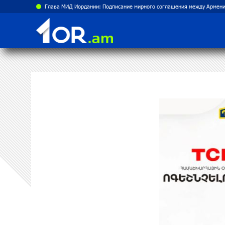
Глава МИД Иордании: Подписание мирного соглашения между Армени