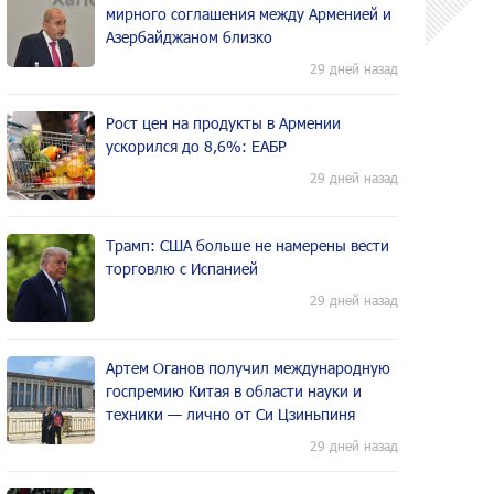
мирного соглашения между Арменией и
Азербайджаном близко
29 дней назад
Рост цен на продукты в Армении
ускорился до 8,6%: ЕАБР
29 дней назад
Трамп: США больше не намерены вести
торговлю с Испанией
29 дней назад
Артем Оганов получил международную
госпремию Китая в области науки и
техники — лично от Си Цзиньпиня
29 дней назад