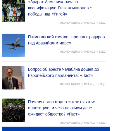
«Арарат‑Армения» начала
квалификацию Лиги чемпионов с
победы над «Ригой»
около одного месяца назад
Пакистанский самолет пропал с радаров
над Аравийским морем
около одного месяца назад
Вопрос об аресте Чалабяна дошел до
Европейского парламента: «Паст»
около одного месяца назад
Почему стало модно «отчитывать»
оппозицию, и чего на самом деле
ожидает общество? «Паст»
около одного месяца назад