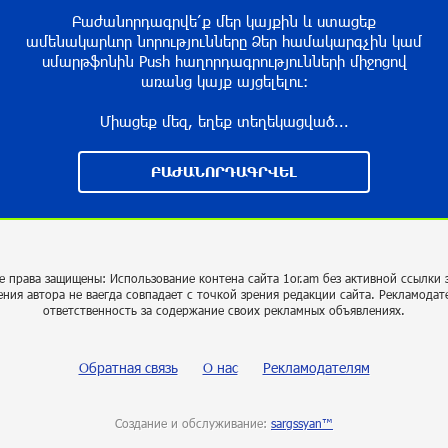
Բաժանորդագրվե՛ք մեր կայքին և ստացեք
ամենակարևոր նորությունները Ձեր համակարգչին կամ
սմարթֆոնին Push հաղորդագրությունների միջոցով
առանց կայք այցելելու։
Միացեք մեզ, եղեք տեղեկացված...
ԲԱԺԱՆՈՐԴԱԳՐՎԵԼ
е права защищены: Использование контена сайта 1or.am без активной ссылки 
ения автора не ваегда совпадает с точкой зрения редакции сайта. Рекламодат
ответственность за содержание своих рекламных объявлениях.
Обратная связь
О нас
Рекламодателям
Создание и обслуживание:
sargssyan™