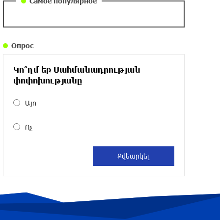
Самое популярное
около одного месяца назад
Армения заинтересована в полноценном
Опрос
участии в ЕАЭС: Пашинян
около одного месяца назад
Կո՞ղմ եք Սահմանադրության
փոփոխությանը
На автодороге Ереван-Севан произошел
камнепад
Այո
около одного месяца назад
Ոչ
Оппозиция Грузии отказалась от
мандатов и получила обратный
эффект: Нарек Карапетян
около одного месяца назад
Российская теннисистка Алина Чараева
будет представлять Армению