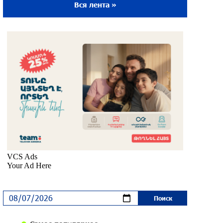
Вся лента »
Ложная дилемма мандатов: почему тема
парламентского бойкота оппозиции -
пустая повестка дня? «Паст»
около одного месяца назад
Правовой терроризм как начало
падения власти: пример Гагика
Царукяна и горькие уроки истории:
«Паст»
около одного месяца назад
Размик Марукян стал обладателем
бронзовой медали XV Международного
конкурса артистов балета
около одного месяца назад
«Росатом» готов построить новые АЭС,
чтобы избежать энергодефицита в
Армении: Алексей Лихачёв