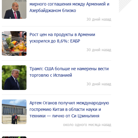
мирного соглашения между Арменией и
Азербайджаном близко
30 дней назад
Рост цен на продукты в Армении
ускорился до 8,6%: ЕАБР
30 дней назад
Трамп: США больше не намерены вести
торговлю с Испанией
30 дней назад
Артем Оганов получил международную
госпремию Китая в области науки и
техники — лично от Си Цзиньпиня
около одного месяца назад