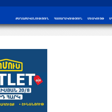
Трамп: США больше не намерены вести 
ՔԱՂԱՔԱԿԱՆՈՒԹՅՈՒՆ
ՀԱՍԱՐԱԿՈՒԹՅՈՒՆ
ՄՇԱԿՈՒՅԹ
Ս