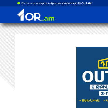
Рост цен на продукты в Армении ускорился до 8,6%: ЕАБР