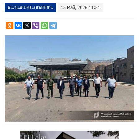
ՔԱՂԱՔԱԿԱՆՈՒԹՅՈՒՆ
15 Май, 2026 11:51