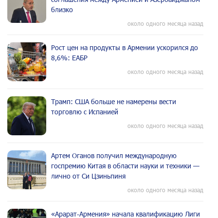
близко
около одного месяца назад
Рост цен на продукты в Армении ускорился до
8,6%: ЕАБР
около одного месяца назад
Трамп: США больше не намерены вести
торговлю с Испанией
около одного месяца назад
Артем Оганов получил международную
госпремию Китая в области науки и техники —
лично от Си Цзиньпиня
около одного месяца назад
«Арарат‑Армения» начала квалификацию Лиги