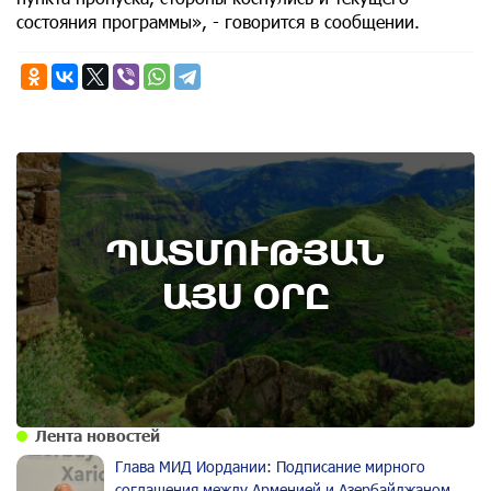
состояния программы», - говорится в сообщении.
9th of August
ՊԱՏՄՈՒԹՅԱՆ
Административный суд удовлетворил иск ААЦ
по делу монастыря Ованаванк
ԱՅՍ ՕՐԸ
Лента новостей
Глава МИД Иордании: Подписание мирного
соглашения между Арменией и Азербайджаном