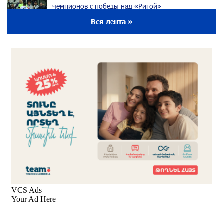
чемпионов с победы над «Ригой»
около одного месяца назад
Вся лента »
Пакистанский самолет пропал с радаров над
Аравийским морем
около одного месяца назад
Вопрос об аресте Чалабяна дошел до
Европейского парламента: «Паст»
около одного месяца назад
Почему стало модно «отчитывать» оппозицию,
и чего на самом деле ожидает общество?
«Паст»
около одного месяца назад
Ложная дилемма мандатов: почему тема