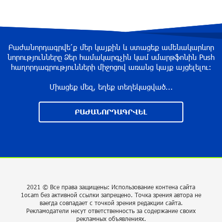
Армения заинтересована в полноценном
участии в ЕАЭС: Пашинян
около одного месяца назад
Բաժանորդագրվե՛ք մեր կայքին և ստացեք ամենակարևոր
նորությունները Ձեր համակարգչին կամ սմարթֆոնին Push
հաղորդագրությունների միջոցով առանց կայք այցելելու։
На автодороге Ереван-Севан произошел
камнепад
Միացեք մեզ, եղեք տեղեկացված...
около одного месяца назад
ԲԱԺԱՆՈՐԴԱԳՐՎԵԼ
Оппозиция Грузии отказалась от мандатов и
получила обратный эффект: Нарек Карапетян
около одного месяца назад
Российская теннисистка Алина Чараева будет
2021 © Все права защищены: Использование контена сайта
представлять Армению
1or.am без активной ссылки запрещено. Точка зрения автора не
ваегда совпадает с точкой зрения редакции сайта.
около одного месяца назад
Рекламодатели несут ответственность за содержание своих
рекламных объявлениях.