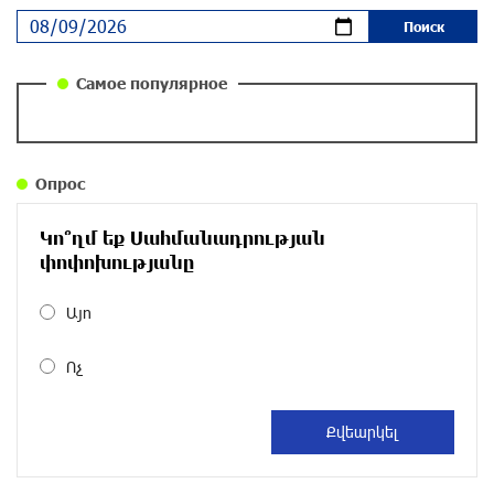
парламентского бойкота оппозиции - пустая
повестка дня? «Паст»
около одного месяца назад
Самое популярное
Правовой терроризм как начало падения
власти: пример Гагика Царукяна и горькие
уроки истории: «Паст»
Опрос
около одного месяца назад
Կո՞ղմ եք Սահմանադրության
Размик Марукян стал обладателем бронзовой
փոփոխությանը
медали XV Международного конкурса артистов
балета
Այո
около одного месяца назад
Ոչ
«Росатом» готов построить новые АЭС, чтобы
избежать энергодефицита в Армении: Алексей
Лихачёв
около одного месяца назад