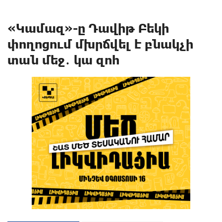
«Կամազ»-ը Դավիթ Բեկի
փողոցում մխրճվել է բնակչի
տան մեջ․ կա զnհ