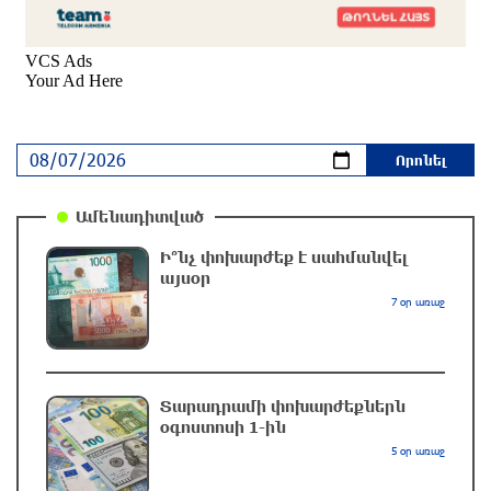
Մալաթիա-Սեբաստիա վարչական շրջանում
արմատից փտած հերթական ծառն է
տապալվել
4 րոպե առաջ
Իրանը և Օմանը պլանավորում են փոխել
Հորմուզի նեղուցի նավագնացության
Ամենադիտված
կառուցվածքը
22 րոպե առաջ
Ի՞նչ փոխարժեք է սահմանվել
այսօր
8-ամյա Մոնթե Մուրադյանն ու Սյունե
7 օր առաջ
Քոսակյանը հաղթահարել են Արարատի
գագաթը
40 րոպե առաջ
Տարադրամի փոխարժեքներն
օգոստոսի 1-ին
Վթար Լոռու մարզում․ փրկարարները
5 օր առաջ
վարորդին դուրս են բերել արգելափակումից
մեկ ժամ առաջ