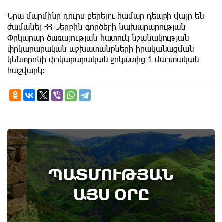
Նրա մարմինը դուրս բերելու համար դեպքի վայր են
ժամանել ՀՀ Ներքին գործերի նախարարության
Փրկարար ծառայության հատուկ նշանակության
փրկարարական աշխատանքների իրականացման
կենտրոնի փրկարարական ջոկատից 1 մարտական
հաշվարկ։
7th of August
ՊԱՏՄՈՒԹՅԱՆ
Կառավարությունը ազդարարել է Հյուսիս -
Հարավ ավտոմայրուղու շինարարության
ԱՅՍ ՕՐԸ
մեկնարկը․ պատմության այս օրը (6
օգոստոս)