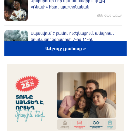
Վինիսիուսը նոր պայմանագիր է կնքել
«Ռեալի» հետ․ պաշտոնական
մեկ ժամ առաջ
Սպասվում է քամու ուժգնացում, ամպրոպ․
եղանակը՝ օգոստոսի 7-ից 11-ին
մեկ ժամ առաջ
Ամբողջ լրահոսը »
Խոշոր հրդեհ՝ Երևանի Սիլիկյան թաղամասի
հարևանությամբ գտնվող աղբավայրում.
կրակն ու ծուխը տեսանելի են մի քանի
կիլոմետրից
33 րոպե առաջ
Հնդկաստանի և Իսրայելի վարչապետները
քննարկել են Մերձավոր Արևելքում տիրող
իրավիճակը
14 րոպե առաջ