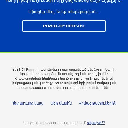
հաղորդագրությունների միջոցով առանց կայք այցելելու։
4 ժամ առաջ
Միացեք մեզ, եղեք տեղեկացված...
Իսրայելի ՊԲ-ն հարձակվել է Լիբանանում
ԲԱԺԱՆՈՐԴԱԳՐՎԵԼ
«Հըզբոլլահ»-ի հրամանատարական կետերի և
պահեստների վրա
4 ժամ առաջ
«Ռեալ Մադրիդ»-ն ու «ՌԲ Լայպցիգը»
համաձայնության են եկել Յան Դիոմանդեի
2021 © Բոլոր իրավունքները պաշտպանված են: 1or.am կայքի
տրանսֆերի վերաբերյալ
նյութերի օգտագործումն առանց հղման արգելվում է:
Հրապարակման հեղինակի կարծիքը ոչ միշտ է համընկնում
4 ժամ առաջ
խմբագրության կարծիքի հետ: Գովազդների բովանդակության
համար պատասխանատվությունը գովազդատուներինն է:
ՆԳՆ-ն մանրամասներ է հայտնել
բենզալցակայանում տեղի ունեցած
Հետադարձ կապ
Մեր մասին
Գովազդատուներին
պայթյունից
5 ժամ առաջ
Կայքի պատրաստում և սպասարկում՝
sargssyan™