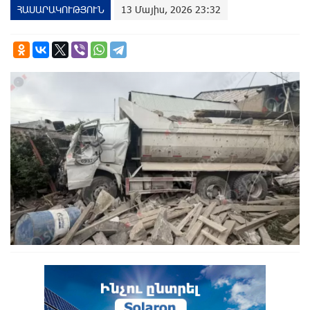
ՀԱՍԱՐԱԿՈՒԹՅՈՒՆ
13 Մայիս, 2026 23:32