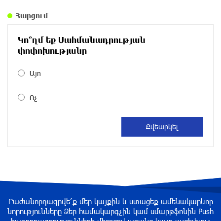
2 ժամ առաջ
Հարցում
Արժևորվում է Շիրակի երգիծական
Կո՞ղմ եք Սահմանադրության
բանահյուսությունը
փոփոխությանը
3 ժամ առաջ
Այո
Վրաստանում պետական ​​պաշտոնյային
Ոչ
կաշառելու փորձի համար քաղաքացի է
ձերբակալվել
3 ժամ առաջ
ՌԴ-ն պատրաստ է շարունակել Հայաստանի
երկաթուղիների կոնցեսիոն կառավարումը.
Օվերչուկ
3 ժամ առաջ
Բաժանորդագրվե՛ք մեր կայքին և ստացեք ամենակարևոր
Հայաստանի բնակչության թիվը շուրջ 7
նորությունները Ձեր համակարգչին կամ սմարթֆոնին Push
հազարով ավելացել է