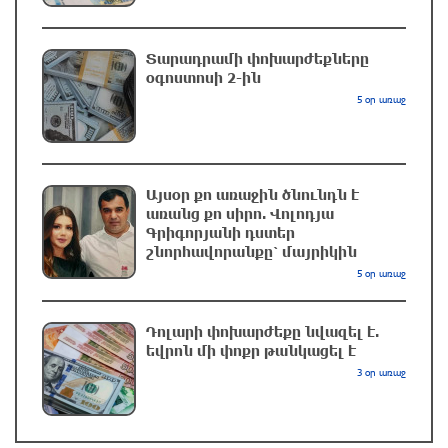
Տարադրամի փոխարժեքները
Երևանում երթուղիների փոփոխություն կլինի
օգոստոսի 2-ին
մեկ ժամ առաջ
5 օր առաջ
UFC 331 մրցաշարում Ծառուկյան-Օլիվեյրա
մենամարտի չեղարկման պատճառը
Այսօր քո առաջին ծնունդն է
բացահայտվել է
առանց քո սիրո. Վոլոդյա
Գրիգորյանի դստեր
2 ժամ առաջ
շնորհավորանքը՝ մայրիկին
5 օր առաջ
ՆԳՆ-ն՝ աղբակույտի տակ մնացած
քաղաքացու մահվան մասին
Դոլարի փոխարժեքը նվազել է.
2 ժամ առաջ
եվրոն մի փոքր թանկացել է
3 օր առաջ
Ավտովթար՝ Կոտայքի մարզում. Զովունի-
Եղվարդ ճանապարհին բախվել են «Alfa
Romeo»-ն և «Opel»-ը. կա վիրավոր