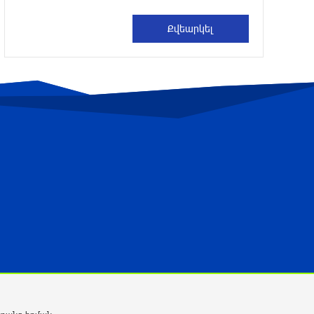
6 ժամ առաջ
Նոր հաղորդագրություն՝ Wildberries-ից․
ի՞նչ են ասում ընկերությունից
6 ժամ առաջ
Ծովագյուղում ապօրինի պահվող
գայլերը հանձնվել են մասնագետների
խնամքին. Քաղաքացու նկատմամբ
նշանակվել է վարչական տուգանք
6 ժամ առաջ
Microsoft-ը հայտարարել է ռուսական
«Storm-2945»-ի կողմից լայնածավալ
կիբերհարձակման մասին
6 ժամ առաջ
Իրանում այս տարի արդեն հինգ