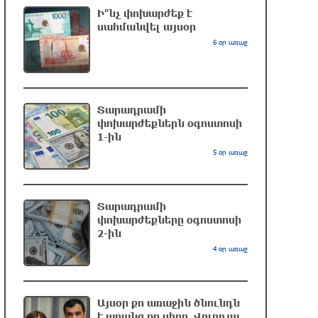
վերջինն ամբողջությամբ վերածվել է
Ի՞նչ փոխարժեք է
մոխրի
սահմանվել այսօր
6 օր առաջ
3 ժամ առաջ
ԱՄՆ-ը հանել է Իրանի ԻՀՊԿ-ին
առնչվող երկու ինքնաթիռի և երեք
Տարադրամի
ավիաընկերության նկատմամբ
փոխարժեքներն օգոստոսի
պատժամիջոցները
1-ին
4 ժամ առաջ
5 օր առաջ
Լոնդոնի կենտրոնում զինված անձը
դանակով հարձակում է գործել. 4
Տարադրամի
վիրավոր կա
փոխարժեքները օգոստոսի
4 ժամ առաջ
2-ին
4 օր առաջ
Ռուսական ԱԹՍ-ներ արտադրող
ընկերության ղեկավարի դեմ
մահափորձ է կատարվել
Այսօր քո առաջին ծնունդն
է առանց քո սիրո. Վոլոդյա
4 ժամ առաջ