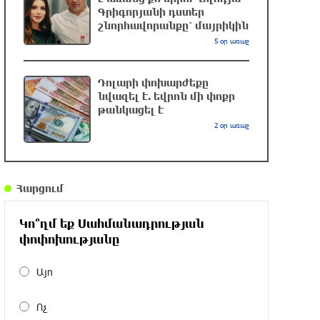
Գրիգորյանի դստեր
շնորհավորանքը՝ մայրիկին
4 մեդալ՝ մաթեմատիկական
5 օր առաջ
միջազգային ուսանողական
օլիմպիադայում
Դոլարի փոխարժեքը
5 ժամ առաջ
նվազել է. եվրոն մի փոքր
թանկացել է
Պեղումներ և նոր բացահայտում Հին
2 օր առաջ
Խնձորեսկում
5 ժամ առաջ
Հարցում
Սալահը կարիերան կշարունակի
Թուրքիայում
Կո՞ղմ եք Սահմանադրության
5 ժամ առաջ
փոփոխությանը
Այո
Մեքենաներից գողություններ և
շորթում Երևանում. բացահայտվել է
Ոչ
«Տեսլայով» հանցավոր խումբը