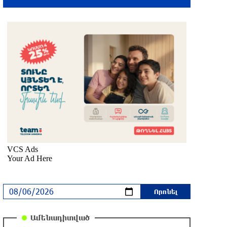
2 ժամ առաջ
Կեղծ էջով քաղաքացիներին
առաջարկվում է մասնակցել
խաղարկության․ զգուշացում
3 ժամ առաջ
Հարավային Լիբանանում պայթյունի
հետևանքով զոհվել է առնվազն երկու
իսրայելցի զինծառայող
3 ժամ առաջ
Բախվել են «Jeep»-ն ու «Ford»-ը. կա 4
վիրավոր
3 ժամ առաջ
Խոշոր հրդեհ՝ Գավառի Արծվաքար
Ամենադիտված
թաղամասի փայտի արտադրամասում.