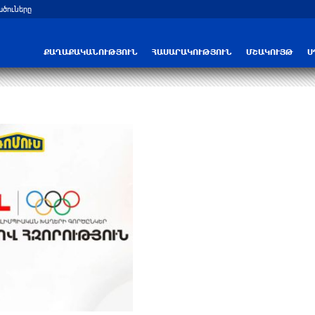
ածուները
Նոր բացահայտում Հին Խնձորեսկում
ՔԱՂԱՔԱԿԱՆՈՒԹՅՈՒՆ
ՀԱՍԱՐԱԿՈՒԹՅՈՒՆ
ՄՇԱԿՈՒՅԹ
Ս