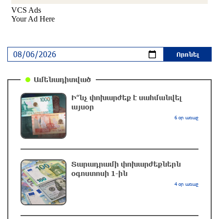
նեղուցով նոր երթուղու կոորդինատները
7 րոպե առաջ
Կեղծ էջով քաղաքացիներին առաջարկվում է
մասնակցել խաղարկության․ զգուշացում
27 րոպե առաջ
Ամենադիտված
Ի՞նչ փոխարժեք է սահմանվել
Հարավային Լիբանանում պայթյունի
այսօր
հետևանքով զոհվել է առնվազն երկու
6 օր առաջ
իսրայելցի զինծառայող
44 րոպե առաջ
Բախվել են «Jeep»-ն ու «Ford»-ը. կա 4
Տարադրամի փոխարժեքներն
վիրավոր
օգոստոսի 1-ին
մեկ ժամ առաջ
4 օր առաջ
Խոշոր հրդեհ՝ Գավառի Արծվաքար թաղամասի