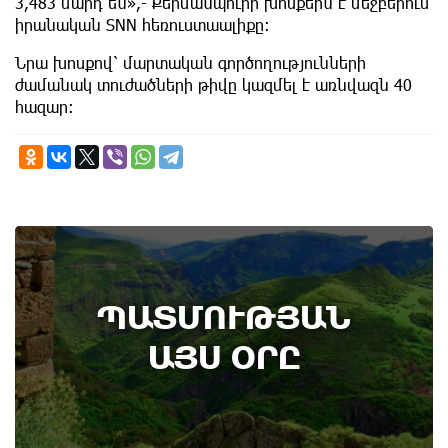
3,483 մարդ են»,- Քերմանպուրի խոսքերն է մեջբերում
իրանական SNN հեռուստաալիքը:
Նրա խոսքով՝ մարտական գործողությունների
ժամանակ տուժածների թիվը կազմել է առնվազն 40
հազար։
6th of August
ՊԱՏՄՈՒԹՅԱՆ
Տավուշի մարզի Ոսկեպարում հայ-ռուսական
համագործակցության շրջանակում ռուս
ԱՅՍ ՕՐԸ
սահմանապահներ են տեղակայվել․
պատմության այս օրը (5 օգոստոս)