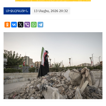
ՄԻՋԱԶԳԱՅԻՆ
13 Մայիս, 2026 20:32