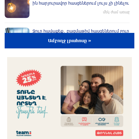
ին հարյուրավոր հասցեներում լույս չի լինելու
մեկ ժամ առաջ
Ջուր հավաքեք․ բազմաթիվ հասցեներում ջուր
չի լինելու
Ամբողջ լրահոսը »
մեկ ժամ առաջ
Եվրոպայի մայրաքաղաքները գրանցում են
շոգի նոր ռեկորդներ
30 րոպե առաջ
Զովունի-Եղվարդ ճանապարհին բախվել են
«Alfa Romeo»-ն և «Opel»-ը. կա վիրավոր
11 րոպե առաջ
Իրանն ու Օմանը համաձայնեցրել են Հորմուզի