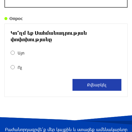
Правовой терроризм как начало падения
власти: пример Гагика Царукяна и горькие
уроки истории: «Паст»
Опрос
около одного месяца назад
Կո՞ղմ եք Սահմանադրության
Размик Марукян стал обладателем бронзовой
փոփոխությանը
медали XV Международного конкурса артистов
балета
Այո
около одного месяца назад
Ոչ
«Росатом» готов построить новые АЭС, чтобы
избежать энергодефицита в Армении: Алексей
Лихачёв
около одного месяца назад
Армения заинтересована в полноценном
участии в ЕАЭС: Пашинян
около одного месяца назад
Բաժանորդագրվե՛ք մեր կայքին և ստացեք ամենակարևոր