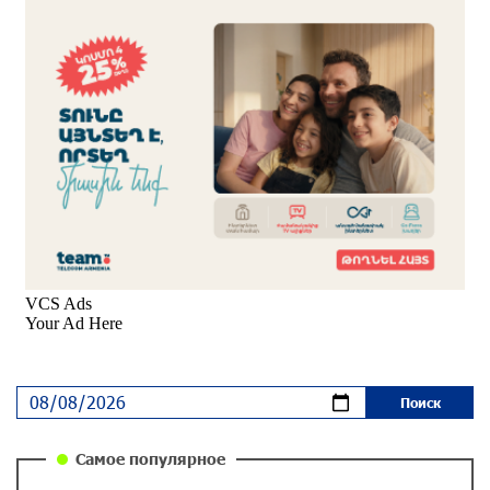
Аравийским морем
около одного месяца назад
Вопрос об аресте Чалабяна дошел до
Европейского парламента: «Паст»
около одного месяца назад
Почему стало модно «отчитывать» оппозицию,
и чего на самом деле ожидает общество?
«Паст»
около одного месяца назад
Ложная дилемма мандатов: почему тема
парламентского бойкота оппозиции - пустая
повестка дня? «Паст»
около одного месяца назад
Самое популярное