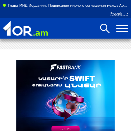
теннисистка Алина Чараева будет представлять Армению
Глава МИД Иордании: Подписание мирного соглашения между Арменией и Азербайджаном близко
Русский