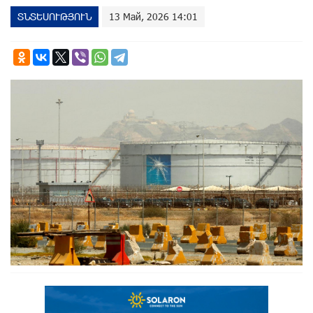
ՏՆՏԵՍՈՒԹՅՈՒՆ
13 Май, 2026 14:01