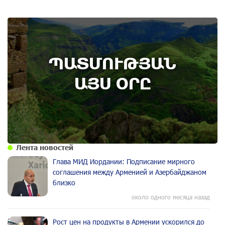
8th of August
ՊԱՏՄՈՒԹՅԱՆ
Административный суд удовлетворил иск ААЦ
по делу монастыря Ованаванк
ԱՅՍ ՕՐԸ
Лента новостей
Глава МИД Иордании: Подписание мирного
соглашения между Арменией и Азербайджаном
близко
около одного месяца назад
Рост цен на продукты в Армении ускорился до