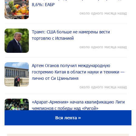
8,6%: ЕАБР
около одного месяца назад
Трамп: США больше не намерены вести
торговлю с Испанией
около одного месяца назад
Артем Оганов получил международную
госпремию Китая в области науки и техники —
лично от Си Цзиньпиня
около одного месяца назад
«Арарат‑Армения» начала квалификацию Лиги
чемпионов с победы над «Ригой»
около одного месяца назад
Вся лента »
Пакистанский самолет пропал с радаров над