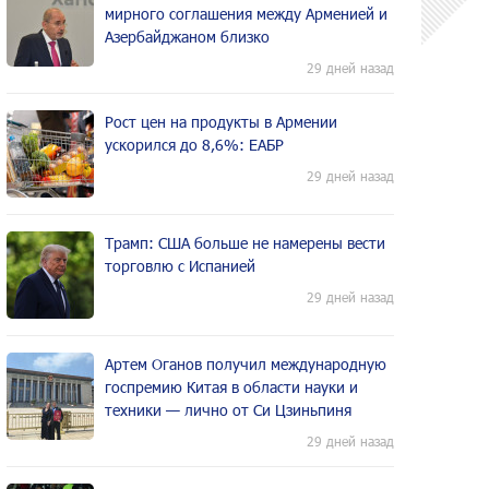
мирного соглашения между Арменией и
Азербайджаном близко
29 дней назад
Рост цен на продукты в Армении
ускорился до 8,6%: ЕАБР
29 дней назад
Трамп: США больше не намерены вести
торговлю с Испанией
29 дней назад
Артем Оганов получил международную
госпремию Китая в области науки и
техники — лично от Си Цзиньпиня
29 дней назад