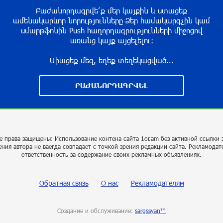
Բաժանորդագրվե՛ք մեր կայքին և ստացեք
ամենակարևոր նորությունները Ձեր համակարգչին կամ
սմարթֆոնին Push հաղորդագրությունների միջոցով
առանց կայք այցելելու։
Միացեք մեզ, եղեք տեղեկացված...
ԲԱԺԱՆՈՐԴԱԳՐՎԵԼ
е права защищены: Использование контена сайта 1or.am без активной ссылки 
ения автора не ваегда совпадает с точкой зрения редакции сайта. Рекламодат
ответственность за содержание своих рекламных объявлениях.
Обратная связь
О нас
Рекламодателям
Создание и обслуживание:
sargssyan™