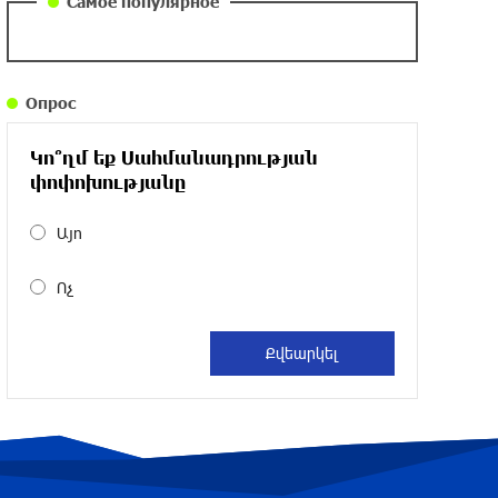
Самое популярное
около одного месяца назад
Армения заинтересована в полноценном
Опрос
участии в ЕАЭС: Пашинян
около одного месяца назад
Կո՞ղմ եք Սահմանադրության
փոփոխությանը
На автодороге Ереван-Севан произошел
камнепад
Այո
около одного месяца назад
Ոչ
Оппозиция Грузии отказалась от
мандатов и получила обратный
эффект: Нарек Карапетян
около одного месяца назад
Российская теннисистка Алина Чараева
будет представлять Армению