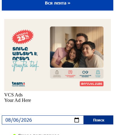
Вся лента »
Ложная дилемма мандатов: почему тема
парламентского бойкота оппозиции -
пустая повестка дня? «Паст»
около одного месяца назад
Правовой терроризм как начало
падения власти: пример Гагика
Царукяна и горькие уроки истории:
«Паст»
около одного месяца назад
Размик Марукян стал обладателем
бронзовой медали XV Международного
конкурса артистов балета
около одного месяца назад
«Росатом» готов построить новые АЭС,
чтобы избежать энергодефицита в
Армении: Алексей Лихачёв