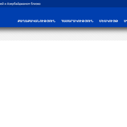
ей и Азербайджаном близко
Рост цен на продукты в Армении ускорил
ՔԱՂԱՔԱԿԱՆՈՒԹՅՈՒՆ
ՀԱՍԱՐԱԿՈՒԹՅՈՒՆ
ՄՇԱԿՈՒՅԹ
Ս