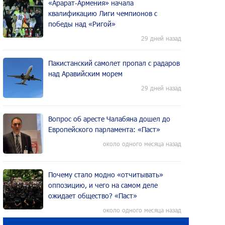
«Арарат‑Армения» начала
квалификацию Лиги чемпионов с
победы над «Ригой»
29 дней назад
Пакистанский самолет пропал с радаров
над Аравийским морем
29 дней назад
Вопрос об аресте Чалабяна дошел до
Европейского парламента: «Паст»
около одного месяца назад
Почему стало модно «отчитывать»
оппозицию, и чего на самом деле
ожидает общество? «Паст»
около одного месяца назад