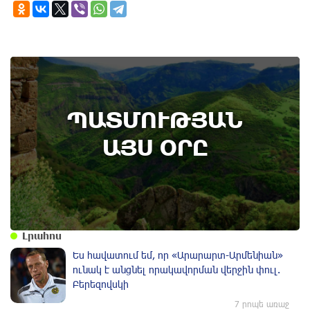
6th of August
ՊԱՏՄՈՒԹՅԱՆ
Տավուշի մարզի Ոսկեպարում հայ-ռուսական
համագործակցության շրջանակում ռուս
ԱՅՍ ՕՐԸ
սահմանապահներ են տեղակայվել․
պատմության այս օրը (5 օգոստոս)
Լրահոս
Ես հավատում եմ, որ «Արարարտ-Արմենիան»
ունակ է անցնել որակավորման վերջին փուլ.
Բերեզովսկի
7 րոպե առաջ