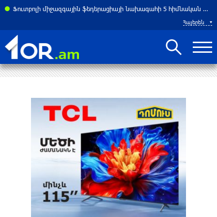
Ֆուտբոլի միջազգային ֆեդերացիայի նախագահի 5 հիմնական թեկնածուները
Հայերեն