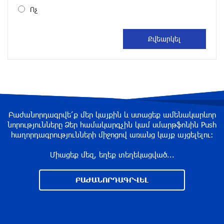
Ոչ
5 ժամ առաջ
Սալահը կարիերան կշարունակի Թուրքիայում
5 ժամ առաջ
Մեքենաներից գողություններ և շորթում
Երևանում. բացահայտվել է «Տեսլայով»
Բաժանորդագրվե՛ք մեր կայքին և ստացեք ամենակարևոր
հանցավոր խումբը
նորությունները Ձեր համակարգչին կամ սմարթֆոնին Push
5 ժամ առաջ
հաղորդագրությունների միջոցով առանց կայք այցելելու։
Միացեք մեզ, եղեք տեղեկացված...
Նոր հաղորդագրություն՝ Wildberries-ից․ ի՞նչ
են ասում ընկերությունից
ԲԱԺԱՆՈՐԴԱԳՐՎԵԼ
6 ժամ առաջ
Ծովագյուղում ապօրինի պահվող գայլերը
հանձնվել են մասնագետների խնամքին.