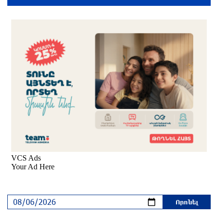
մեկ ժամ առաջ
Եվրոպայի մայրաքաղաքները գրանցում են
շոգի նոր ռեկորդներ
2 ժամ առաջ
Զովունի-Եղվարդ ճանապարհին բախվել են
«Alfa Romeo»-ն և «Opel»-ը. կա վիրավոր
2 ժամ առաջ
Իրանն ու Օմանը համաձայնեցրել են Հորմուզի
նեղուցով նոր երթուղու կոորդինատները
2 ժամ առաջ
Կեղծ էջով քաղաքացիներին առաջարկվում է
մասնակցել խաղարկության․ զգուշացում