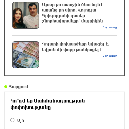
նկատմամբ պատժամիջոցները
Այսօր քո առաջին ծնունդն է
առանց քո սիրո. Վոլոդյա
4 ժամ առաջ
Գրիգորյանի դստեր
շնորհավորանքը՝ մայրիկին
Լոնդոնի կենտրոնում զինված անձը դանակով
5 օր առաջ
հարձակում է գործել. 4 վիրավոր կա
4 ժամ առաջ
Դոլարի փոխարժեքը նվազել է.
եվրոն մի փոքր թանկացել է
2 օր առաջ
Ռուսական ԱԹՍ-ներ արտադրող ընկերության
ղեկավարի դեմ մահափորձ է կատարվել
4 ժամ առաջ
Հարցում
4 մեդալ՝ մաթեմատիկական միջազգային
ուսանողական օլիմպիադայում
Կո՞ղմ եք Սահմանադրության
5 ժամ առաջ
փոփոխությանը
Այո
Պեղումներ և նոր բացահայտում Հին
Խնձորեսկում