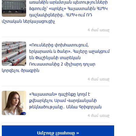
առանձին արևմտյան պետությունների
ձգտումը՝ «պոկել» Հայաստանին ՀԱՊԿ
դաշնակիցներից․ ՀԱՊԿ-ում ՌԴ
մշտական ներկայացուցիչ
4 ժամ առաջ
«Ռուսներից փոխհատուցում,
երկարատև և ծանր». Հայերը աջակցում
են Փաշինյանի տարեկան
Ռուսաստանից 2 միլիարդ դոլար
կորզելու ծրագրին
4 ժամ առաջ
«Հայաստան» դաշինքը կողմ է
քվեարկելու Արամ Վարդևանյանի
թեկնածությանը․ Աննա Գրիգորյան
4 ժամ առաջ
Գյումրում այրվել է «GAZelle» մակնիշի
Ամբողջ լրահոսը »