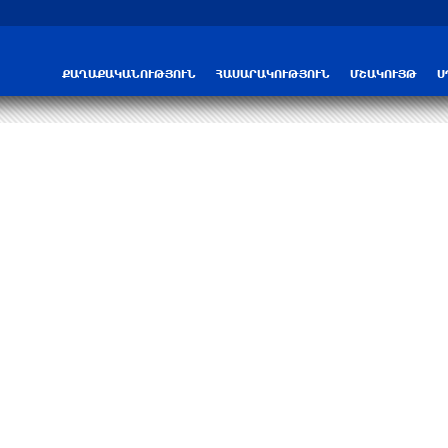
Ամենայն Հայոց Կաթողիկոսը և եպիսկ
ՔԱՂԱՔԱԿԱՆՈՒԹՅՈՒՆ
ՀԱՍԱՐԱԿՈՒԹՅՈՒՆ
ՄՇԱԿՈՒՅԹ
Ս