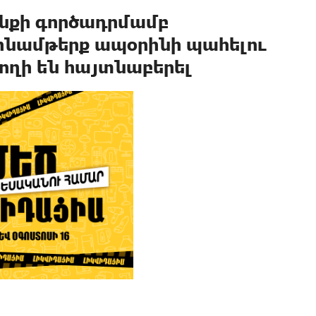
նքի գործադրմամբ
զինամթերք ապօրինի պահելու
ղի են հայտնաբերել