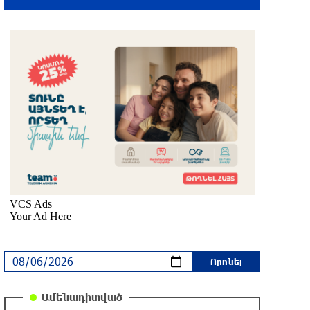
բեռնատարը
3 ժամ առաջ
Ջուր չի լինելու․ հասցեներ
3 ժամ առաջ
Այս տարի Ռուսաստանի և Հայաստանի
ապրանքաշրջանառությունը կրճատվել
է երկու երրորդով. Ալեքսեյ Օվերչուկ
3 ժամ առաջ
Ինչո՞ւ է Հաջիևն ավելի վստահ, քան
Փաշինյանը․ Սուրեն Սուրենյանց
3 ժամ առաջ
Ամենադիտված
«Ժողովուրդ». Իշխանությունները