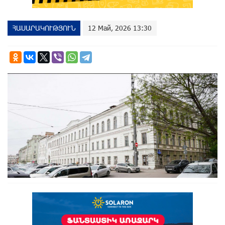
ՀԱՍԱՐԱԿՈՒԹՅՈՒՆ
12 Май, 2026 13:30