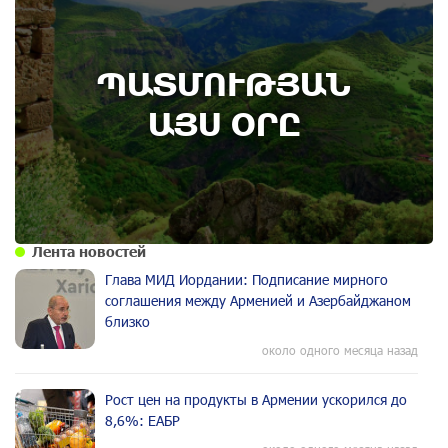
8th of August
ՊԱՏՄՈՒԹՅԱՆ
Административный суд удовлетворил иск ААЦ
по делу монастыря Ованаванк
ԱՅՍ ՕՐԸ
Лента новостей
Глава МИД Иордании: Подписание мирного
соглашения между Арменией и Азербайджаном
близко
около одного месяца назад
Рост цен на продукты в Армении ускорился до
8,6%: ЕАБР