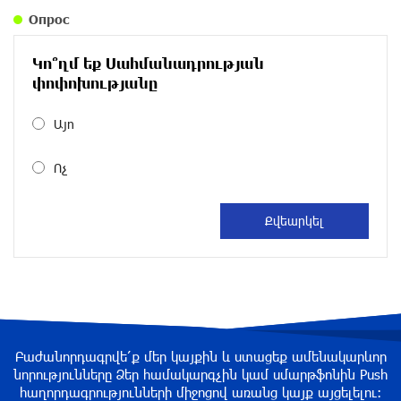
уроки истории: «Паст»
Опрос
около одного месяца назад
Կո՞ղմ եք Սահմանադրության
Размик Марукян стал обладателем бронзовой
փոփոխությանը
медали XV Международного конкурса артистов
балета
Այո
около одного месяца назад
Ոչ
«Росатом» готов построить новые АЭС, чтобы
избежать энергодефицита в Армении: Алексей
Лихачёв
около одного месяца назад
Армения заинтересована в полноценном
участии в ЕАЭС: Пашинян
около одного месяца назад
Բաժանորդագրվե՛ք մեր կայքին և ստացեք ամենակարևոր
նորությունները Ձեր համակարգչին կամ սմարթֆոնին Push
հաղորդագրությունների միջոցով առանց կայք այցելելու։
На автодороге Ереван-Севан произошел