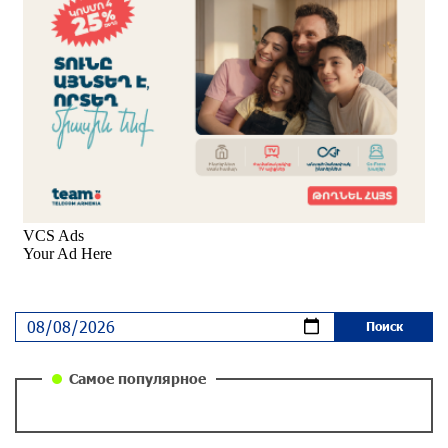
около одного месяца назад
Вопрос об аресте Чалабяна дошел до
Европейского парламента: «Паст»
около одного месяца назад
Почему стало модно «отчитывать» оппозицию,
и чего на самом деле ожидает общество?
«Паст»
около одного месяца назад
Ложная дилемма мандатов: почему тема
парламентского бойкота оппозиции - пустая
повестка дня? «Паст»
около одного месяца назад
Самое популярное
Правовой терроризм как начало падения
власти: пример Гагика Царукяна и горькие