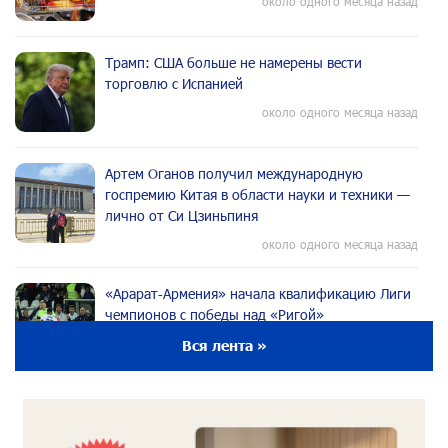
около одного месяца назад
Трамп: США больше не намерены вести
торговлю с Испанией
около одного месяца назад
Артем Оганов получил международную
госпремию Китая в области науки и техники —
лично от Си Цзиньпиня
около одного месяца назад
«Арарат‑Армения» начала квалификацию Лиги
чемпионов с победы над «Ригой»
около одного месяца назад
Вся лента »
Пакистанский самолет пропал с радаров над
Аравийским морем