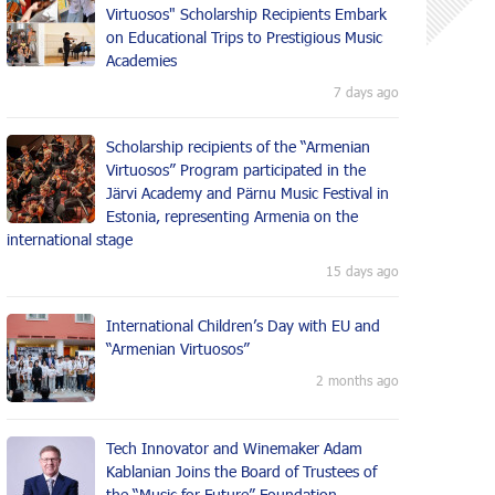
Virtuosos" Scholarship Recipients Embark
on Educational Trips to Prestigious Music
Academies
7 days ago
Scholarship recipients of the “Armenian
Virtuosos” Program participated in the
Järvi Academy and Pärnu Music Festival in
Estonia, representing Armenia on the
international stage
15 days ago
International Children’s Day with EU and
“Armenian Virtuosos”
2 months ago
Tech Innovator and Winemaker Adam
Kablanian Joins the Board of Trustees of
the “Music for Future” Foundation