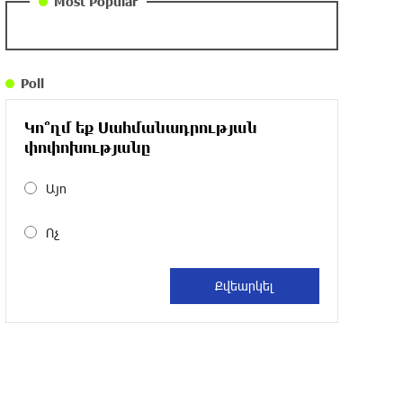
Most Popular
DIALOG Organization - Partner of the
“Born in Artsakh” Program
Poll
about a year ago
Կո՞ղմ եք Սահմանադրության
“Past”: A Publicly Funded Concert for the
փոփոխությանը
Privileged Few?
about a year ago
Այո
Ոչ
With a Mission to Preserve Armenian
Heritage: AraratBank Sponsors the
"Artsakh" Orchestra Concert
about a year ago
Ardshinbank Donates 120 Million AMD to
the Hayastan All-Armenian Fund
2 years ago