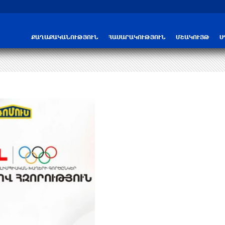
ՔԱՂԱՔԱԿԱՆՈՒԹՅՈՒՆ
ՀԱՍԱՐԱԿՈՒԹՅՈՒՆ
ՄՇԱԿՈՒՅԹ
Ս