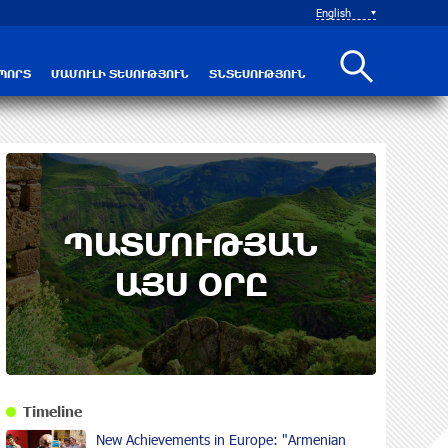
English
ՊՈՐՏ
ՄԱՄՈՒԼԻ ՏԵՍՈՒԹՅՈՒՆ
ՏՆՏԵՍՈՒԹՅՈՒՆ
ՊԱՏՄՈՒԹՅԱՆ
ԱՅՍ ՕՐԸ
Timeline
New Achievements in Europe: "Armenian