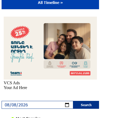
All Timeline »
The Sound of Artsakh in the USA
10 months ago
Educational Trip and First U.S. Concert of
the Music for Future Foundation’s Young
Musicians
10 months ago
Empowering the Next Generation of
Armenian Talents: “Music for Future”
Foundation’s First Concert in the U.S.
10 months ago
DIALOG Organization - Partner of the
“Born in Artsakh” Program
about a year ago