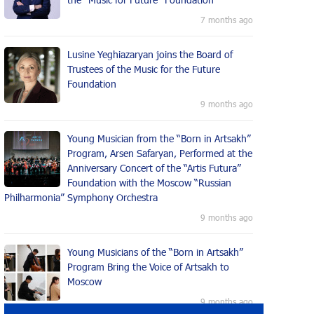
7 months ago
Lusine Yeghiazaryan joins the Board of
Trustees of the Music for the Future
Foundation
9 months ago
Young Musician from the “Born in Artsakh”
Program, Arsen Safaryan, Performed at the
Anniversary Concert of the “Artis Futura”
Foundation with the Moscow “Russian
Philharmonia” Symphony Orchestra
9 months ago
Young Musicians of the “Born in Artsakh”
Program Bring the Voice of Artsakh to
Moscow
9 months ago