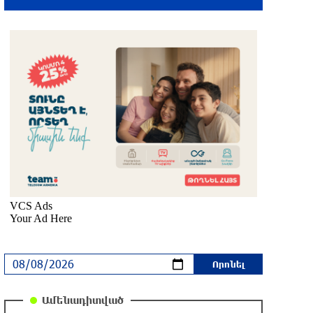
Վանաձորում բшխվել են «Jeep
Cherokee»-ն և «Toyota Camry»-ն
33 րոպե առաջ
Մասկը մերժել է Կիևի խնդրանքը՝
օգտագործել Starlink-ը Ռուսաստանի
դեմ հարվшծները կառավարելու
համար
մեկ ժամ առաջ
Երևանում և մարզերում
էլեկտրաէներգիայի ընդհատումներ
կլինեն
մեկ ժամ առաջ
Ստեփանավանում ռուս կին է փորձել
ինքնասպան լինել
մեկ ժամ առաջ
Ամենադիտված