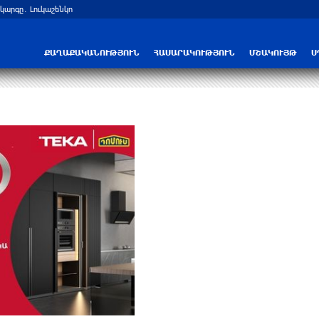
արգը․ Լուկաշենկո
Հայ ուշուիստները մեդալներ են նվաճել
ՔԱՂԱՔԱԿԱՆՈՒԹՅՈՒՆ
ՀԱՍԱՐԱԿՈՒԹՅՈՒՆ
ՄՇԱԿՈՒՅԹ
Ս