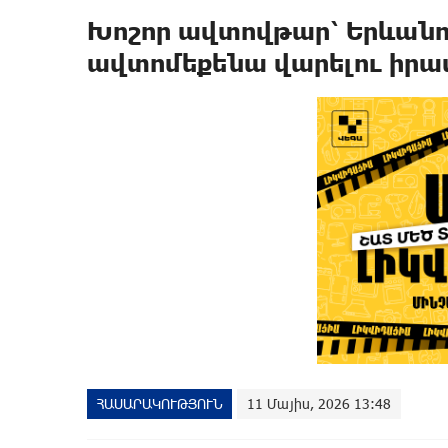
Խոշոր ավտովթար՝ Երևանու
ավտոմեքենա վարելու իրավ
ՀԱՍԱՐԱԿՈՒԹՅՈՒՆ
11 Մայիս, 2026 13:48