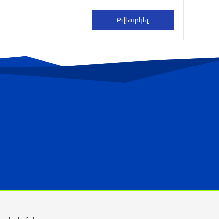
Թրամփը ասել է, որ
հանրապետականները կարող են
պարտվել Կոնգրեսի միջանկյալ
ընտրություններում
4 ժամ առաջ
Թուրքական ապրանքանիշը
դադարեցնում է գործունեությունը
Ռուսաստանում
4 ժամ առաջ
Դանակահարություն՝ Մասիսի
գազալցակայաններից մեկի մոտ.
կասկածյալը ձերբակալվել է
5 ժամ առաջ
Սև ծովում բեռնափոխադրումների
արժեքը կտրուկ աճել է․ ինչ