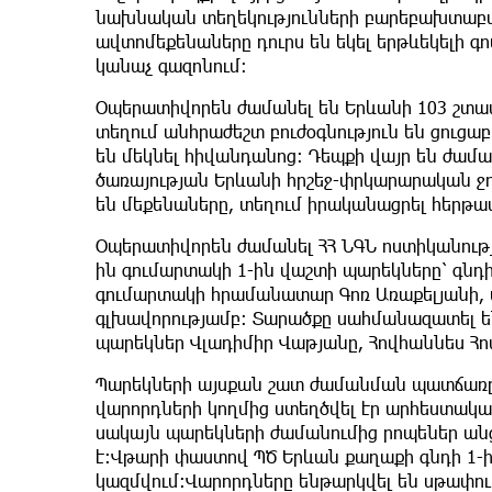
նախնական տեղեկությունների բարեբախտաբա
ավտոմեքենաները դուրս են եկել երթևեկելի գոտ
կանաչ գազոնում։
Օպերատիվորեն ժամանել են Երևանի 103 շտապ
տեղում անհրաժեշտ բուժօգնություն են ցուցա
են մեկնել հիվանդանոց։ Դեպքի վայր են ժամ
ծառայության Երևանի հրշեջ-փրկարարական ջ
են մեքենաները, տեղում իրականացրել հերթա
Օպերատիվորեն ժամանել ՀՀ ՆԳՆ ոստիկանությ
ին գումարտակի 1-ին վաշտի պարեկները՝ գն
գումարտակի հրամանատար Գոռ Առաքելյանի,
գլխավորությամբ։ Տարածքը սահմանազատել են
պարեկներ Վլադիմիր Վաթյանը, Հովհաննես Հ
Պարեկների այսքան շատ ժամանման պատճառը ն
վարորդների կողմից ստեղծվել էր արհեստակա
սակայն պարեկների ժամանումից րոպեներ անց
է։Վթարի փաստով ՊԾ Երևան քաղաքի գնդի 1-
կազմվում։Վարորդները ենթարկվել են սթափու