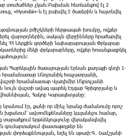
ր տուժածներ չկան։Բախման հետևանքով էլ 2
ուց, «Hyundai»-ն էլ բախվել է ծառերին և հայտնվել
օգնության բժիշկների հերթապահ խումբը, ովքեր
բերել վարորդներին, սակայն վերջինները հրաժարվել
անել ՀՀ Ներքին գործերի նախարարության Փրկարար
ոկատներից մեկի փրկարարները, ովքեր հոսանքազրկել
պահություն։
ան Պարեկային ծառայության Երևան քաղաքի գնդի 1-
դի հրամանատար Անդրանիկ Խաչատրյանի,
 վաշտի հրամանատար Վլադիմիր Մկրտչյանի
 նույն վաշտի ավագ պարեկ Էդգար Գրիգորյանը և
ովհաննիսյան, Հակոբ Կարապետյանը։
րանում էր, քանի որ մինչ նրանց ժամանումը որոշ
ն խցանում՝ ավտոմեքենաները կայանելու համար,
 տարածքում երթևեկությունը վերականգնվել
ին գումարտակում փաստաթղթեր են
թյան փորձաքննության, եղել են սթափ։Գ․ Շամշյանի