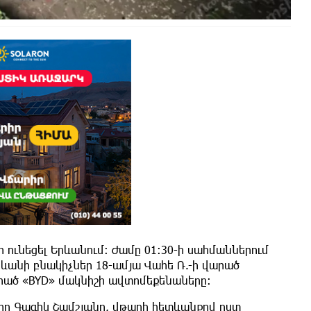
ի ունեցել Երևանում։ Ժամը 01:30-ի սահմաններում
ևանի բնակիչներ 18-ամյա Վահե Ռ.-ի վարած
վարած «BYD» մակնիշի ավտոմեքենաները։
րող Գագիկ Շամշյանը, վթարի հետևանքով ըստ