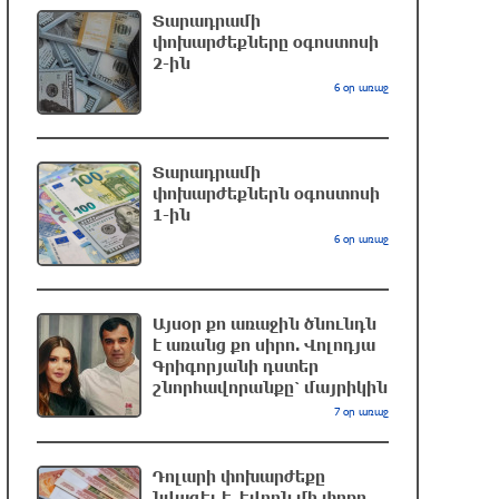
Տարադրամի
ԱՄՆ վերաքննիչ դատարանը
փոխարժեքները օգոստոսի
2-ին
արգելափակել է Թրամփի 400 միլիոն
դոլար արժողությամբ Սպիտակ տան
6 օր առաջ
պարահանդեսային դահլիճի
նախագիծը
2 ժամ առաջ
Տարադրամի
փոխարժեքներն օգոստոսի
1-ին
Փրկարարները հայտանաբերել են
6 օր առաջ
մոլորված զբոսաշրջիկներին
2 ժամ առաջ
Այսօր քո առաջին ծնունդն
է առանց քո սիրո. Վոլոդյա
Սարյան փողոցի բնակարաններից
Գրիգորյանի դստեր
մեկում պայթյունի հետևանքով 55-
շնորհավորանքը՝ մայրիկին
ամյա տղամարդը այրվածքներով
7 օր առաջ
տեղափոխվել է «Այրվածքաբանության
ազգային կենտրոն»
2 ժամ առաջ
Դոլարի փոխարժեքը
նվազել է. եվրոն մի փոքր