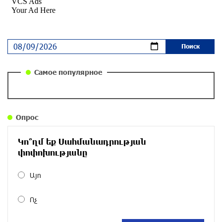
около одного месяца назад
Ложная дилемма мандатов: почему тема
парламентского бойкота оппозиции - пустая
повестка дня? «Паст»
около одного месяца назад
Самое популярное
Правовой терроризм как начало падения
власти: пример Гагика Царукяна и горькие
уроки истории: «Паст»
Опрос
около одного месяца назад
Կո՞ղմ եք Սահմանադրության
Размик Марукян стал обладателем бронзовой
փոփոխությանը
медали XV Международного конкурса артистов
балета
Այո
около одного месяца назад
Ոչ
«Росатом» готов построить новые АЭС, чтобы
избежать энергодефицита в Армении: Алексей