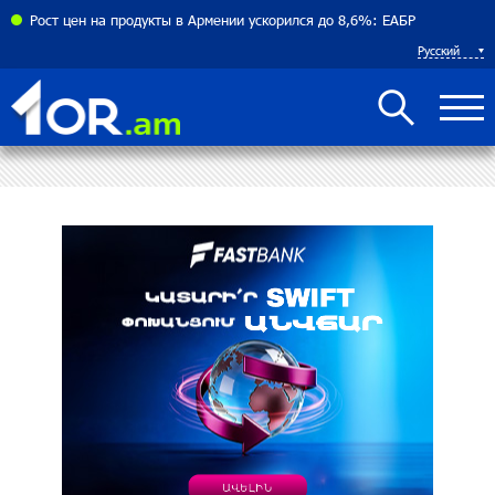
соглашения между Арменией и Азербайджаном близко
Рост цен на продукты в Армении ускорился до 8,6%: ЕАБР
Русский