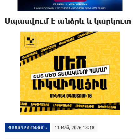
Սպասվում է անձրև և կարկուտ
ՀԱՍԱՐԱԿՈՒԹՅՈՒՆ
11 Май, 2026 13:18