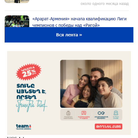
около одного месяца назад
«Арарат‑Армения» начала квалификацию Лиги
чемпионов с победы над «Ригой»
около одного месяца назад
Вся лента »
Пакистанский самолет пропал с радаров над
Аравийским морем
около одного месяца назад
Вопрос об аресте Чалабяна дошел до
Европейского парламента: «Паст»
около одного месяца назад
Почему стало модно «отчитывать» оппозицию,
и чего на самом деле ожидает общество?
«Паст»