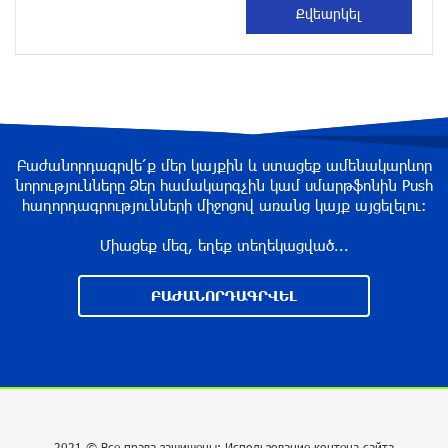
Лихачёв
около одного месяца назад
Армения заинтересована в полноценном
участии в ЕАЭС: Пашинян
около одного месяца назад
Բաժանորդագրվե՛ք մեր կայքին և ստացեք ամենակարևոր
նորությունները Ձեր համակարգչին կամ սմարթֆոնին Push
հաղորդագրությունների միջոցով առանց կայք այցելելու։
На автодороге Ереван-Севан произошел
камнепад
Միացեք մեզ, եղեք տեղեկացված...
около одного месяца назад
ԲԱԺԱՆՈՐԴԱԳՐՎԵԼ
Оппозиция Грузии отказалась от мандатов и
получила обратный эффект: Нарек Карапетян
около одного месяца назад
Российская теннисистка Алина Чараева будет
2021 © Все права защищены: Использование контена сайта