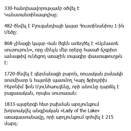
330-հանդիսավորությամբ օծվել է
Կանստանտինապոլիսը։
482-ծնվել է Բյուզանդիայի կայսր Հուստինանիոս 1-ին
Մեծը։
868-չինացի կայսր Վան Ցզեն ստեղծել է «Ալմաստե
սուտուրուն», որը մինչև մեր օրերը հասած ճշգրիտ
ամսաթիվ ունեցող առաջին տպագիր փաստաթուղթն
է։
1720-ծնվել է գերմանացի բարոն, ռուսական բանակի
ռոտմիստր և հայտնի պատմող Կարլ Ֆրիդրիխ
Իերոնիմ ֆոն Մյունհաուզենը, որի անունը դարձել է
բացասական, որպես սուտասան։
1833-այսբերգի հետ բախման արդյունքում
խորտակվել անգլիական «Lady of the Lake»
առագաստանավը, որի արդյունքում զոհվել է 215
մարդ։