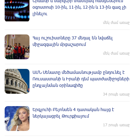
Երևանի և մարզերի տասնյակ հասցեներում
օգոստոսի 10-ին, 11-ին, 12-ին և 13-ին գազ չի
լինելու
մեկ ժամ առաջ
Հայ ուշուիստները 37 մեդալ են նվաճել
միջազգային մրցաշարում
մեկ ժամ առաջ
ԱՄՆ Սենատը մեծամասնությամբ ընդունել է
Ռուսաստանի և Իրանի դեմ պատժամիջոցների
ընդլայնման օրինագիծը
34 րոպե առաջ
Երգչուհի Բեյոնսեն ​​4 դատական հայց է
ներկայացրել Թուրքիայում
17 րոպե առաջ