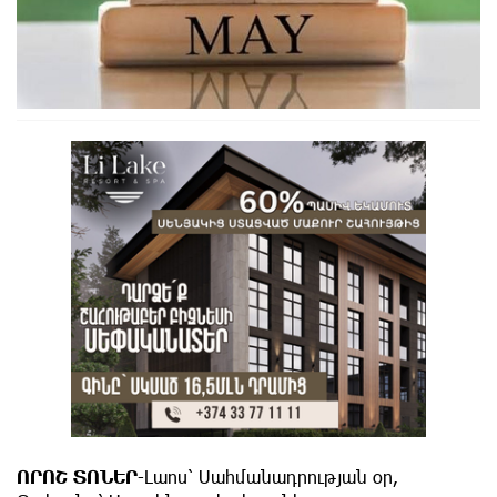
ՈՐՈՇ ՏՈՆԵՐ
-Լաոս՝ Սահմանադրության օր,