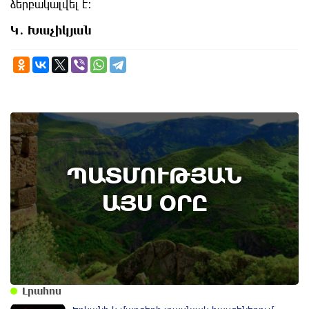
ձերբակալվել է:
Կ․ Խաչիկյան
8th of August
ՊԱՏՄՈՒԹՅԱՆ
Բոյակի ճակատամարտի օր. պատմության
այս օրը (7 օգոստոս)
ԱՅՍ ՕՐԸ
Լրահոս