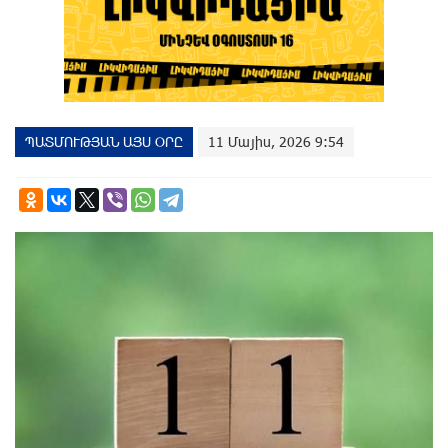
ՊԱՏՄՈՒԹՅԱՆ ԱՅՍ ՕՐԸ
11 Մայիս, 2026 9:54