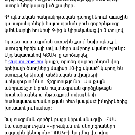
ստորև ներկայացված քայլերը․
ՀՀ պետական հանրակրթական դպրոցներում առաջին
դասարանցիների հայտագրման բուն գործընթացը
կմեկնարկի հունիսի 9-ից և կիրականացվի 3 փուլով
Որպես հայտագրման առաջին քայլ՝ նախ պետք է
ստուգել երեխայի տվյալների ամբողջականությունը։
Այդ նպատակով ԿՏԱԿ–ը գործարկել
է
stugum.emis.am
կայքը, որտեղ դպրոց ընդունվող
երեխայի ծնողները մայիսի 10-ից սկսած՝ կարող են
ստուգել երեխայի անձնական տվյալների
առկայությունն ու ճշգրտությունը։ Այս քայլն
անհրաժեշտ է բուն հայտագրման գործընթացն
իրականացնելու ընթացքում տվյալների
համապատասխանության հետ կապված խնդիրներից
խուսափելու համար։
Հայտագրման գործընթացը կիրականացվի ԿԳՄՍ
նախարարության «Կրթական տեխնոլոգիաների
ազգային կենտրոն» ՊՈԱԿ–ի կողմից վարվող