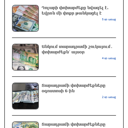
Ալիևն ու Թրամփը հեռախոսազրույց են
ունեցել
Դոլարի փոխարժեքը նվազել է.
եվրոն մի փոքր թանկացել է
2 ժամ առաջ
5 օր առաջ
«Ինտեր»-ը հաղթեց «Յուվենտուս»-ին
2 ժամ առաջ
Անկում տարադրամի շուկայում․
փոխարժեքն՝ այսօր
4 օր առաջ
Քրեական վարույթի շրջանակում անձի
անձնական և ընտանեկան կյանքին առնչվող
տվյալների անհարկի հրապարակումն
անթույլատրելի է. ՄԻՊ
Տարադրամի փոխարժեքները
օգոստոսի 6-ին
3 ժամ առաջ
2 օր առաջ
Զելենսկին ու Վուչիչը քննարկել են
համագործակցությունն ընդլայնելու
հնարավորությունները
Տարադրամի փոխարժեքները
3 ժամ առաջ