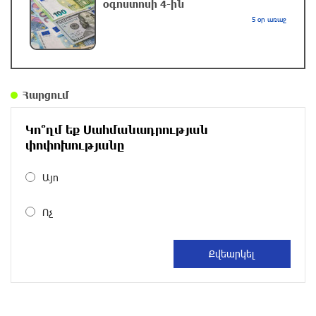
օգոստոսի 4-ին
5 օր առաջ
Հրդեհի ահազանգ Սայաթ-Նովա պողոտայում.
շենքից տարհանվել է 5 բնակիչ
3 ժամ առաջ
Հարցում
Ճապոնական Յակիշիմե կերամիկայի
ցուցահանդեսը երկարաձգվել է մինչև
Կո՞ղմ եք Սահմանադրության
օգոստոսի 30-ը
փոփոխությանը
4 ժամ առաջ
Այո
Որոնվում է նախաձեռնված քրեական
վարույթի շրջանակներում
Ոչ
4 ժամ առաջ
Փաշինյանն ու Թրամփը հեռախոսազրույց են
ունեցել
4 ժամ առաջ