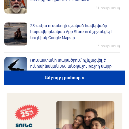
31 րոպե առաջ
23-ամյա ուսանողի մշակած հավելվածը
հարավկորեական App Store-ում շրջանցել է
նույնիսկ Google Maps-ը
5 րոպե առաջ
Ռուսաստանի տարածքում ոչնչացվել է
ուկրաինական 360 անօդաչու թռչող սարք
14 րոպե առաջ
Ամբողջ լրահոսը »
Օգոստոսի 10-ին, 11-ին, 12-ին, 13-ին, 14-ին,
17-ին, 18-ին և 20-ին հարյուրավոր
հասցեներում լույս չի լինելու
33 րոպե առաջ
Ողբերգական դեպք՝ Երևանում․ Կիևյան