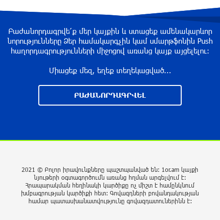
Սիցիլիայի օդանավակայանը փակվել է Էթնա
Բաժանորդագրվե՛ք մեր կայքին և ստացեք ամենակարևոր
հրաբխի ժայթքման պատճառով
նորությունները Ձեր համակարգչին կամ սմարթֆոնին Push
5 ժամ առաջ
հաղորդագրությունների միջոցով առանց կայք այցելելու։
Միացեք մեզ, եղեք տեղեկացված...
Երևանի Կենտրոնում փոշու
պարունակությունը գրեթե ամբողջ շաբաթ
ԲԱԺԱՆՈՐԴԱԳՐՎԵԼ
գերազանցել է թույլատրելի սահմանը
5 ժամ առաջ
Իրանը պատրաստ է բացել Հորմուզի նեղուցը,
եթե ԱՄՆ-ն ընդունի հանրապետության
պայմանները
2021 © Բոլոր իրավունքները պաշտպանված են: 1or.am կայքի
5 ժամ առաջ
նյութերի օգտագործումն առանց հղման արգելվում է:
Հրապարակման հեղինակի կարծիքը ոչ միշտ է համընկնում
խմբագրության կարծիքի հետ: Գովազդների բովանդակության
Երևանում անցկացվել է հաշմանդամություն
համար պատասխանատվությունը գովազդատուներինն է:
ունեցող անձանց միջազգային մարզական
փառատոն