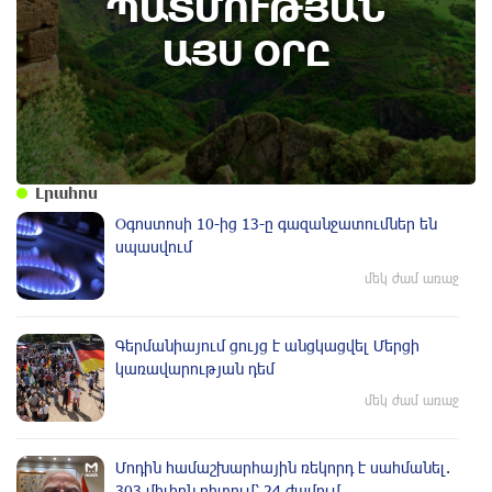
ՊԱՏՄՈՒԹՅԱՆ
Տեղի է ունեցել Գառնիի ճակատամարտը.
պատմության այս օրը (8 օգոստոս)
ԱՅՍ ՕՐԸ
Լրահոս
Օգոստոսի 10-ից 13-ը գազանջատումներ են
սպասվում
մեկ ժամ առաջ
Գերմանիայում ցույց է անցկացվել Մերցի
կառավարության դեմ
մեկ ժամ առաջ
Մոդին համաշխարհային ռեկորդ է սահմանել.
303 միլիոն դիտում՝ 24 ժամում