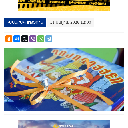
ՀԱՍԱՐԱԿՈՒԹՅՈՒՆ
11 Մայիս, 2026 12:00