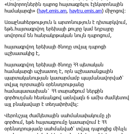
«Սովորողներին դպրոց հայտագրելու էլեկտրոնային
համակարգի» (
hayt.emis.am
,
haytru.emis.am
) միջոցով։
Առաջնահերթություն և արտոնություն է դիտարկվում,
եթե.հայտագրվող երեխայի քույրը կամ եղբայրը
սովորում են հանրակրթական նույն դպրոցում,
հայտագրվող երեխայի ծնողը տվյալ դպրոցի
աշխատակից է,
հայտագրվող երեխայի ծնողը ՀՀ պետական
համակարգի աշխատող է, որն աշխատանքային
պարտականության կատարմամբ պայմանավորված՝
տվյալ ոլորտային օրենսդրությանը
համապատասխան` ՀՀ տարածքում ներքին
գործուղման հետևանքով առնվազն 6 ամիս ժամկետով
այլ բնակավայր է տեղափոխվել:
Վերոնշյալ ժամկետային սահմանափակումը չի
գործում, եթե հայտագրումը կատարվում է ՀՀ
օրենսդրությամբ սահմանված՝ տվյալ դպրոցից մինչև