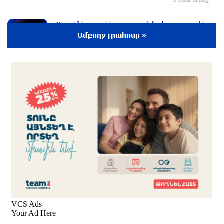
«Բայդենի քաղցկեղը տարածվել է, շատ ցավ է
պատճառում», հայտնել է որդին
Ամբողջ լրահոսը »
3 ժամ առաջ
Ո՞վ կհաղթի UFC 331-ում. Արման Ծառուկյանի
ու Մաուրիսիո Ռուֆիի մենամարտի
գործակիցները հայտնի են
3 ժամ առաջ
Վթարային ջրանջատումներ. ո՞ր հասցեներում
ջուր չի լինի` օգոստոսի 9-ին
3 ժամ առաջ
Տարադրամի փոխարժեքները օգոստոսի 9-ին
3 ժամ առաջ