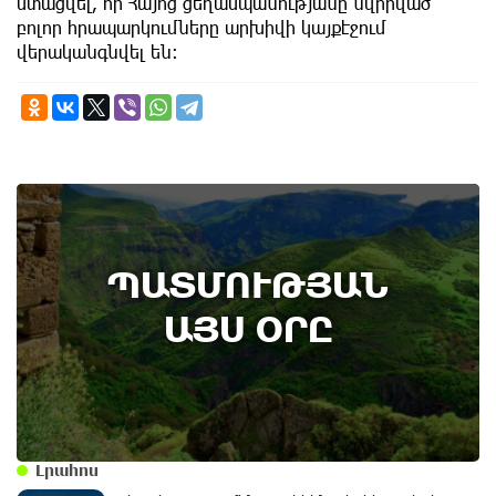
ստացվել, որ Հայոց ցեղասպանությանը նվիրված
բոլոր հրապարկումները արխիվի կայքէջում
վերականգնվել են։
9th of August
ՊԱՏՄՈՒԹՅԱՆ
Անտառային հրդեհներից պաշտպանության
օր. պատմության այս օրը (9 օգոստոս)
ԱՅՍ ՕՐԸ
Լրահոս