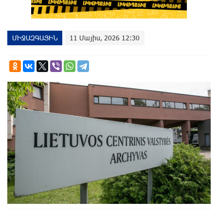
ՄԻՋԱԶԳԱՅԻՆ
11 Մայիս, 2026 12:30