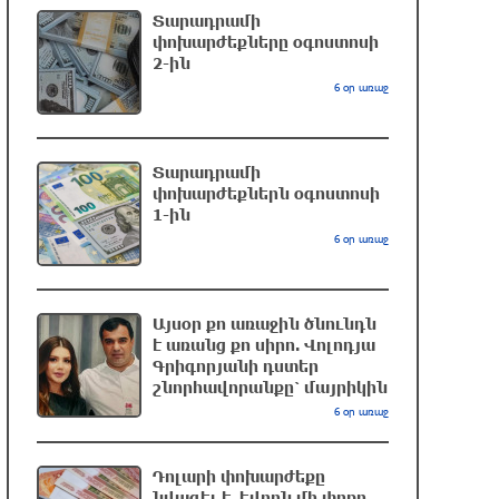
Տարադրամի
ԱՄՆ վերաքննիչ դատարանը
փոխարժեքները օգոստոսի
2-ին
արգելափակել է Թրամփի 400 միլիոն
դոլար արժողությամբ Սպիտակ տան
6 օր առաջ
պարահանդեսային դահլիճի
նախագիծը
մեկ ժամ առաջ
Տարադրամի
փոխարժեքներն օգոստոսի
1-ին
Փրկարարները հայտանաբերել են
6 օր առաջ
մոլորված զբոսաշրջիկներին
2 ժամ առաջ
Այսօր քո առաջին ծնունդն
է առանց քո սիրո. Վոլոդյա
Սարյան փողոցի բնակարաններից
Գրիգորյանի դստեր
մեկում պայթյունի հետևանքով 55-
շնորհավորանքը՝ մայրիկին
ամյա տղամարդը այրվածքներով
6 օր առաջ
տեղափոխվել է «Այրվածքաբանության
ազգային կենտրոն»
2 ժամ առաջ
Դոլարի փոխարժեքը
նվազել է. եվրոն մի փոքր