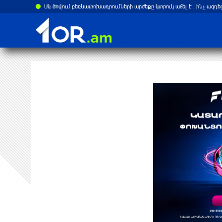
ստանի վրա
Բելառուսում պակասում է ԽՍՀՄ ժամանակների կառավարման համակ