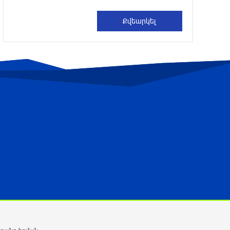
Թրամփը ասել է, որ
հանրապետականները կարող են
պարտվել Կոնգրեսի միջանկյալ
ընտրություններում
4 ժամ առաջ
Թուրքական ապրանքանիշը
դադարեցնում է գործունեությունը
Ռուսաստանում
4 ժամ առաջ
Դանակահարություն՝ Մասիսի
գազալցակայաններից մեկի մոտ.
կասկածյալը ձերբակալվել է
4 ժամ առաջ
Սև ծովում բեռնափոխադրումների
արժեքը կտրուկ աճել է․ ինչ