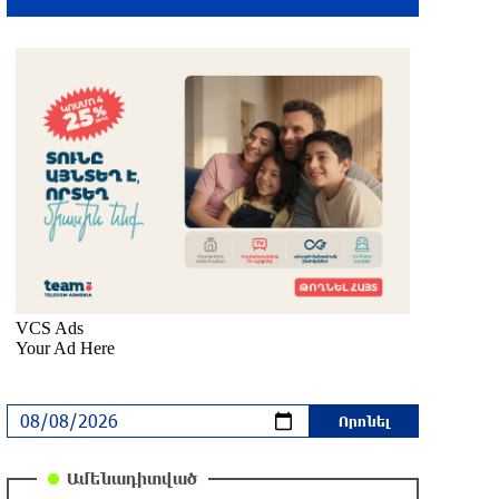
Վանաձորում բшխվել են «Jeep
Cherokee»-ն և «Toyota Camry»-ն
12 րոպե առաջ
Մասկը մերժել է Կիևի խնդրանքը՝
օգտագործել Starlink-ը Ռուսաստանի
դեմ հարվшծները կառավարելու
համար
29 րոպե առաջ
Երևանում և մարզերում
էլեկտրաէներգիայի ընդհատումներ
կլինեն
մեկ ժամ առաջ
Ստեփանավանում ռուս կին է փորձել
ինքնասպան լինել
մեկ ժամ առաջ
Ամենադիտված