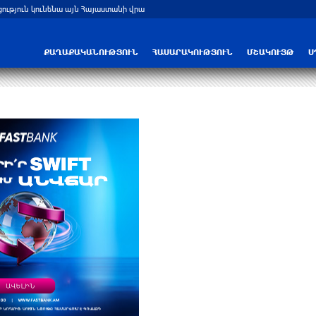
արգը․ Լուկաշենկո
Հայ ուշուիստները մեդալներ են նվաճել
ՔԱՂԱՔԱԿԱՆՈՒԹՅՈՒՆ
ՀԱՍԱՐԱԿՈՒԹՅՈՒՆ
ՄՇԱԿՈՒՅԹ
Ս