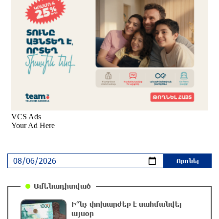
տեխնիկան մեծ քանակով որպես ավար
հանձնվել են թշնամուն, խnցվել․ դուք դեռ
խոսո՞ւմ եք․ Տիգրան Աբրահամյան
3 ժամ առաջ
«Ժողովուրդ». «Ուժեղ Հայաստան»-ում ևս
սպասում են Էդգար Ղազարյանի
«ներողությանը»
3 ժամ առաջ
Քարը քարին չեն թողնի. «Փաստ»
3 ժամ առաջ
Էլեկտրաէներգիայի անջատումներ Երևանի 8
Ամենադիտված
վարչական շրջաններում և բոլոր 10
մարզերում
Ի՞նչ փոխարժեք է սահմանվել
այսօր
2 ժամ առաջ