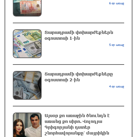
6 օր առաջ
ՔՊ հնաբնակները խիստ հիասթափված են
նորերից. «Հրապարակ»
2 ժամ առաջ
Տարադրամի փոխարժեքներն
օգոստոսի 1-ին
5 օր առաջ
«Եթե չկա տնտեսական ինքնիշխանություն,
ապա չի կարող լինել քաղաքական
ինքնիշխանություն. առաջիկա խոշորագույն
վտանգներից է գործազրկության և
աղքատության աճը». «Փաստ»
Տարադրամի փոխարժեքները
օգոստոսի 2-ին
2 ժամ առաջ
4 օր առաջ
Գնաճային ռիսկերի, արտահանման
խնդիրների և աճի կայունության
մարտահրավերների համախումբը. «Փաստ»
Այսօր քո առաջին ծնունդն է
2 ժամ առաջ
առանց քո սիրո. Վոլոդյա
Գրիգորյանի դստեր
շնորհավորանքը՝ մայրիկին
Քաղաքական սուր կոնտրաստն ու