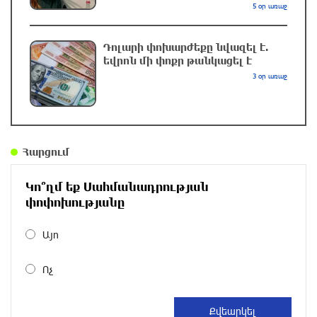
դիսբալանսը. «Փաստ»
5 օր առաջ
մեկ ժամ առաջ
Դոլարի փոխարժեքը նվազել է.
եվրոն մի փոքր թանկացել է
Ինքնակամ կառույցները հաշվառելու
3 օր առաջ
ընթացակարգում նոր փոփոխություններ
կկատարվեն. «Փաստ»
41 րոպե առաջ
Հարցում
Ընտրություններն ավարտվեցին,
իշխանություններին էլ ոչինչ չի
հետաքրքրու՞մ. «Փաստ»
Կո՞ղմ եք Սահմանադրության
փոփոխությանը
10 րոպե առաջ
Այո
Նոր պարտքեր են ներգրավում ճեղքերը
փակելու համար. «Փաստ»
Ոչ
21 րոպե առաջ