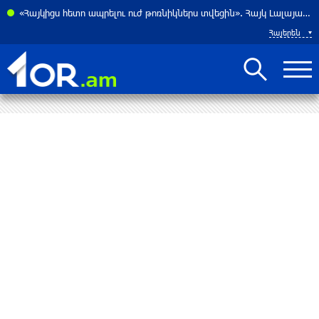
ուղատնտեսությունը կորցնում իր դիմադրողականությունը. «Փաստ»
«Հայկիցս հետո ապրելու ուժ թոռնիկներս տվեցին». Հայկ Լալայանն անմահացել է պատերազմի երկրորդ օրը՝ սեպտեմբերի 28-ին. «Փաստ»
Հայերեն