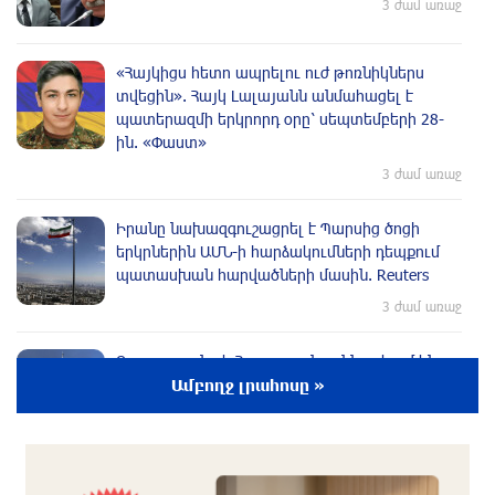
3 ժամ առաջ
«Հայկիցս հետո ապրելու ուժ թոռնիկներս
տվեցին». Հայկ Լալայանն անմահացել է
պատերազմի երկրորդ օրը՝ սեպտեմբերի 28-
ին. «Փաստ»
3 ժամ առաջ
Իրանը նախազգուշացրել է Պարսից ծոցի
երկրներին ԱՄՆ-ի hարձակումների դեպքում
պատասխան hարվածների մասին. Reuters
3 ժամ առաջ
Ռուսաստանը և Հայաստանը քննարկում են
նոր դիվանագիտական
Ամբողջ լրահոսը »
ներկայացուցչությունների բացումը
3 ժամ առաջ
Ձեր օրոք uպառազինությունն ու ռшզմական