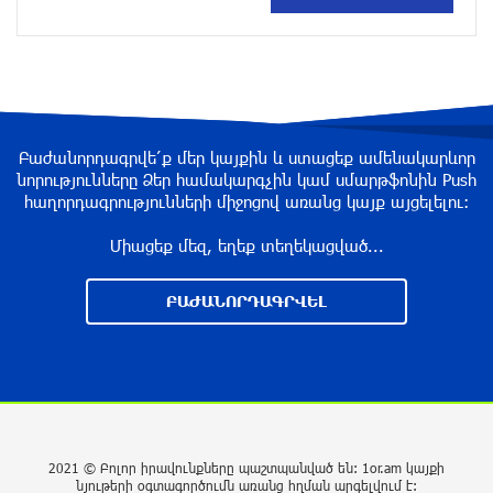
Անհավասարակշռության և նոր
կախվածության վտանգները. «Փաստ»
մեկ ժամ առաջ
Ես հավատում եմ, որ «Արարարտ-Արմենիան»
ունակ է անցնել որակավորման վերջին փուլ.
Բաժանորդագրվե՛ք մեր կայքին և ստացեք ամենակարևոր
Բերեզովսկի
նորությունները Ձեր համակարգչին կամ սմարթֆոնին Push
հաղորդագրությունների միջոցով առանց կայք այցելելու։
6 ժամ առաջ
Միացեք մեզ, եղեք տեղեկացված...
Գերմանիայում ահաբեկչության գործով
քննություն է սկսվել Լայպցիգի
ԲԱԺԱՆՈՐԴԱԳՐՎԵԼ
օդանավակայանում պայթուցիկով անօդաչու
սարք հայտնաբերելուց հետո
6 ժամ առաջ
Իրազեկում․ գործարկվելու է էլեկտրական
շչակ
7 ժամ առաջ
2021 © Բոլոր իրավունքները պաշտպանված են: 1or.am կայքի
նյութերի օգտագործումն առանց հղման արգելվում է: