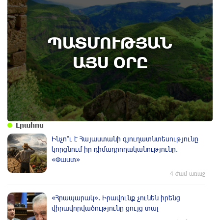
6th of August
ՊԱՏՄՈՒԹՅԱՆ
ՔՊ հնաբնակները խիստ հիասթափված են
նորերից. «Հրապարակ»
ԱՅՍ ՕՐԸ
Լրահոս
Ինչո՞ւ է Հայաստանի գյուղատնտեսությունը
կորցնում իր դիմադրողականությունը.
«Փաստ»
4 ժամ առաջ
«Հրապարակ». Իրավունք չունեն իրենց
վիրավորվածությունը ցույց տալ