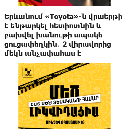
Երևանում «Toyota»-ն վրшերթի
է ենթարկել հետիոտնին և
բախվել խանութի ապակե
ցուցափեղկին․ 2 վիրավnրից
մեկն անչափահաս է