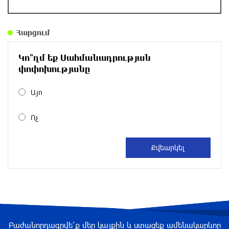
գերազանցել է թույլատրելի սահմանը
25 րոպե առաջ
Հարցում
Իրանը պատրաստ է բացել Հորմուզի նեղուցը,
եթե ԱՄՆ-ն ընդունի հանրապետության
Կո՞ղմ եք Սահմանադրության
պայմանները
փոփոխությանը
44 րոպե առաջ
Այո
Երևանում անցկացվել է հաշմանդամություն
Ոչ
ունեցող անձանց միջազգային մարզական
փառատոն
մեկ ժամ առաջ
Դմիտրի Մեդվեդև. Արևմուտքի
քաղաքականությունը Հայաստանի
նկատմամբ կրկնում է վրացական սցենարը
մեկ ժամ առաջ
Բաժանորդագրվե՛ք մեր կայքին և ստացեք ամենակարևոր