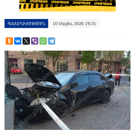
ՀԱՍԱՐԱԿՈՒԹՅՈՒՆ
10 Մայիս, 2026 19:31