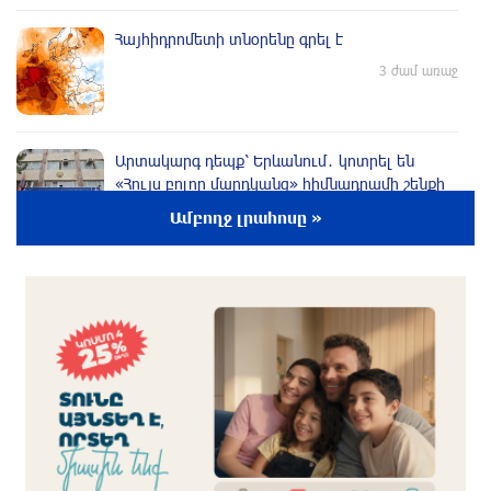
Հայհիդրոմետի տնօրենը գրել է
3 ժամ առաջ
Արտակարգ դեպք՝ Երևանում․ կոտրել են
«Հույս բոլոր մարդկանց» հիմնադրամի շենքի
պատուհաններն ու դռները
Ամբողջ լրահոսը »
3 ժամ առաջ
Ալիևն ու Թրամփը հեռախոսազրույց են
ունեցել
2 ժամ առաջ
«Ինտեր»-ը հաղթեց «Յուվենտուս»-ին
2 ժամ առաջ