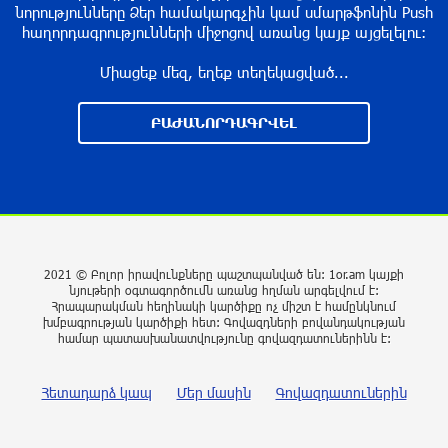
Եղանակը առաջիկա 5 օրերին
նորությունները Ձեր համակարգչին կամ սմարթֆոնին Push
2 ժամ առաջ
հաղորդագրությունների միջոցով առանց կայք այցելելու։
Միացեք մեզ, եղեք տեղեկացված...
Էստոնիայում կոչ են արել փակել
ԲԱԺԱՆՈՐԴԱԳՐՎԵԼ
Ռուսաստանի հետ սահմանը
2 ժամ առաջ
Խաղաղությունն անհնար է առանց ՀՀ
ինքնիշխան տարածքից ադրբեջանական
զինվшծ ուժերի դուրսբերման․ Իշխան
2021 © Բոլոր իրավունքները պաշտպանված են: 1or.am կայքի
Սաղաթելյան
նյութերի օգտագործումն առանց հղման արգելվում է:
Հրապարակման հեղինակի կարծիքը ոչ միշտ է համընկնում
2 ժամ առաջ
խմբագրության կարծիքի հետ: Գովազդների բովանդակության
համար պատասխանատվությունը գովազդատուներինն է:
Տղամարդը ծեծել է շտապօգնության բժշկին և
վարորդին
Հետադարձ կապ
Մեր մասին
Գովազդատուներին
2 ժամ առաջ