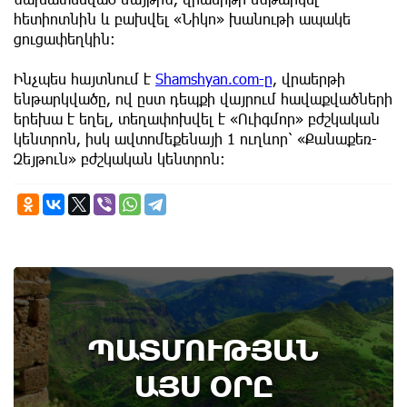
հետիոտնին և բախվել «Նիկո» խանութի ապակե
ցուցափեղկին։
Ինչպես հայտնում է
Shamshyan.com-ը
, վրաերթի
ենթարկվածը, ով ըստ դեպքի վայրում հավաքվածների
երեխա է եղել, տեղափոխվել է «Ուիգմոր» բժշկական
կենտրոն, իսկ ավտոմեքենայի 1 ուղևոր՝ «Քանաքեռ-
Զեյթուն» բժշկական կենտրոն։
8th of August
ՊԱՏՄՈՒԹՅԱՆ
Տեղի է ունեցել Գառնիի ճակատամարտը.
պատմության այս օրը (8 օգոստոս)
ԱՅՍ ՕՐԸ