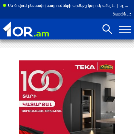
ել Հորմուզի նեղուցը ԱՄՆ–ի և Իսրայելի նավերի համար. ԶԼՄ
Սև ծովում բեռնափոխադրումների արժեքը կտրուկ աճել է․ ինչ ազդեցություն կունենա այն Հայաստանի վրա
Հայերեն