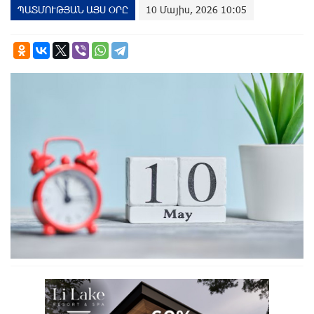
ՊԱՏՄՈՒԹՅԱՆ ԱՅՍ ՕՐԸ
10 Մայիս, 2026 10:05