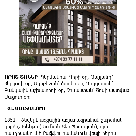
ՈՐՈՇ ՏՈՆԵՐ
-
Գերմանիա՝
Գրքի օր, Թայլանդ՝
Հերկողի օր, Ադրբեջան՝ ծաղկի օր, Ղրղզստան՝
Բանկային աշխատողի օր, Չինաստան՝ Ծովի աստված
Մացուի օր:
ՀԱՅԱՍՏԱՆՈՒՄ
1851 – ծնվել է ազգային ազատագրական շարժման
գործիչ Խենթը (Սամսոն Տեր-Պողոսյան), որը
հանդիսանում է Րաֆֆու համանուն վեպի հերոս