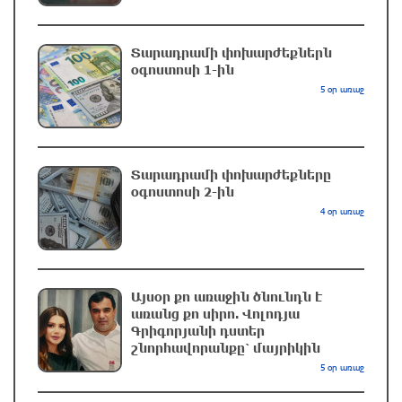
25 րոպե առաջ
ՌԴ-ն պատրաստ է շարունակել Հայաստանի
Տարադրամի փոխարժեքներն
երկաթուղիների կոնցեսիոն կառավարումը.
օգոստոսի 1-ին
Օվերչուկ
5 օր առաջ
8 րոպե առաջ
Հայաստանի բնակչության թիվը շուրջ 7
Տարադրամի փոխարժեքները
հազարով ավելացել է
օգոստոսի 2-ին
10 րոպե առաջ
4 օր առաջ
Իսրայելի ՊԲ-ն հարձակվել է Լիբանանում
«Հըզբոլլահ»-ի հրամանատարական կետերի և
պահեստների վրա
Այսօր քո առաջին ծնունդն է
առանց քո սիրո. Վոլոդյա
28 րոպե առաջ
Գրիգորյանի դստեր
շնորհավորանքը՝ մայրիկին
«Ռեալ Մադրիդ»-ն ու «ՌԲ Լայպցիգը»
5 օր առաջ
համաձայնության են եկել Յան Դիոմանդեի
տրանսֆերի վերաբերյալ