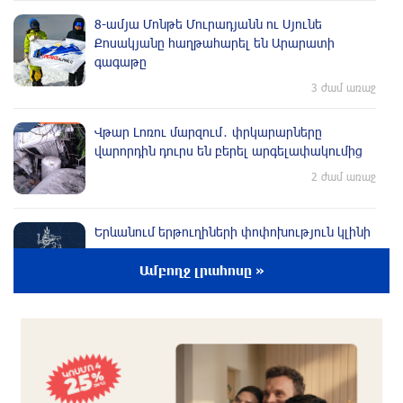
8-ամյա Մոնթե Մուրադյանն ու Սյունե
Քոսակյանը հաղթահարել են Արարատի
գագաթը
3 ժամ առաջ
Վթար Լոռու մարզում․ փրկարարները
վարորդին դուրս են բերել արգելափակումից
2 ժամ առաջ
Երևանում երթուղիների փոփոխություն կլինի
2 ժամ առաջ
Ամբողջ լրահոսը »
UFC 331 մրցաշարում Ծառուկյան-Օլիվեյրա
մենամարտի չեղարկման պատճառը
բացահայտվել է
2 ժամ առաջ