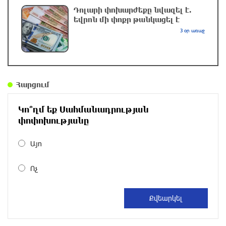
Դոլարի փոխարժեքը նվազել է.
մեկ ժամ առաջ
եվրոն մի փոքր թանկացել է
3 օր առաջ
ՆԳՆ-ն մանրամասներ է հայտնել
բենզալցակայանում տեղի ունեցած
պայթյունից
մեկ ժամ առաջ
Հարցում
Նուբարաշենի աղբավայրում տրակտորով
Կո՞ղմ եք Սահմանադրության
աղբը հրելիս այն լցվել է 29-ամյա
փոփոխությանը
աշխատակցի վրա. վերջինս մահացել է
մեկ ժամ առաջ
Այո
Ռուսաստանը քննարկում է նոր մեգա-
Ոչ
նախագիծ
2 ժամ առաջ
1,7 մլն դրամ կհատկացվի Ռաիսա Մկրտչյանի