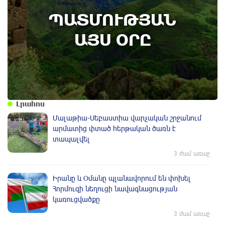
ՊԱՏՄՈՒԹՅԱՆ
Կառավարությունը ազդարարել է Հյուսիս -
Հարավ ավտոմայրուղու շինարարության
ԱՅՍ ՕՐԸ
մեկնարկը․ պատմության այս օրը (6
օգոստոս)
Լրահոս
Մալաթիա-Սեբաստիա վարչական շրջանում
արմատից փտած հերթական ծառն է
տապալվել
3 ժամ առաջ
Իրանը և Օմանը պլանավորում են փոխել
Հորմուզի նեղուցի նավագնացության
կառուցվածքը
3 ժամ առաջ