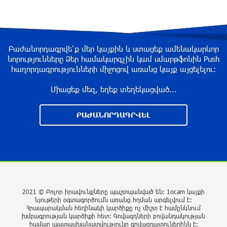
հուղարկավորության հետ կապված ծախսերը
փոխհատուցելու նպատակով
2 ժամ առաջ
Բաժանորդագրվե՛ք մեր կայքին և ստացեք ամենակարևոր
Մեսսին դուբլի հեղինակ է դարձել «Ինտեր
նորությունները Ձեր համակարգչին կամ սմարթֆոնին Push
Մայամիի» կազմում
հաղորդագրությունների միջոցով առանց կայք այցելելու։
2 ժամ առաջ
Միացեք մեզ, եղեք տեղեկացված...
ՖԻՖԱ-ն աջակցել է Ինֆանտինոյին, աշխարհի
ԲԱԺԱՆՈՐԴԱԳՐՎԵԼ
առաջնության իրավունքի վաճառքի հարց
այլեւս չկա
2 ժամ առաջ
Հայաստանը 320 մլն դոլարի նոր վարկեր
կվերցնի
2021 © Բոլոր իրավունքները պաշտպանված են: 1or.am կայքի
2 ժամ առաջ
նյութերի օգտագործումն առանց հղման արգելվում է:
Հրապարակման հեղինակի կարծիքը ոչ միշտ է համընկնում
խմբագրության կարծիքի հետ: Գովազդների բովանդակության
Հայաստանում պատրաստի մետաղական
համար պատասխանատվությունը գովազդատուներինն է: