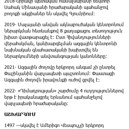
2018-Շիրակի պետական համալսարանի ռեկտոր
Սահակ Մինասյանի հրաժարականի պահանջով
բողոքի ակցիաներ են սկսվել Գյումրիում:
2019- Մալայանի անվան ակնաբուժական կենտրոնում
ներարկման հետևանքով 8 քաղաքացու տեսողություն
խիստ վատթարացել է: Ըստ Հիվանդությունների
վերահսկման, կանխարգելման ազգային կենտրոնի
նախնական գնահատականի խախտվել են
ներարկումների անվտանգության կանոնները:
2021- Ազգային ժողովը երկրորդ անգամ չի ընտրել
Փաշինյանին վարչապետի պաշտոնում: Փաստացի
Ազգային ժողովն իրավունքի ուժով ցրվել է:
2022- «Դիմադրության» շարժումը 4 ուղղություններով
երթ է իրականացրել Երևանում պահանջելով
վարչապետի հրաժարականը:
ԱՇԽԱՐՀՈՒՄ
1497 —սկսվել է Ամերիգո Վեսպուչչի երկրորդ