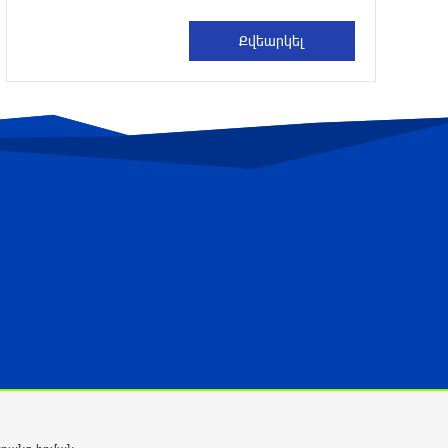
Վթար Լոռու մարզում․ փրկարարները
վարորդին դուրս են բերել
արգելափակումից
10 ժամ առաջ
Երևանում երթուղիների
փոփոխություն կլինի
10 ժամ առաջ
UFC 331 մրցաշարում Ծառուկյան-
Օլիվեյրա մենամարտի չեղարկման
պատճառը բացահայտվել է
10 ժամ առաջ
ՆԳՆ-ն՝ աղբակույտի տակ մնացած
քաղաքացու մահվան մասին
11 ժամ առաջ