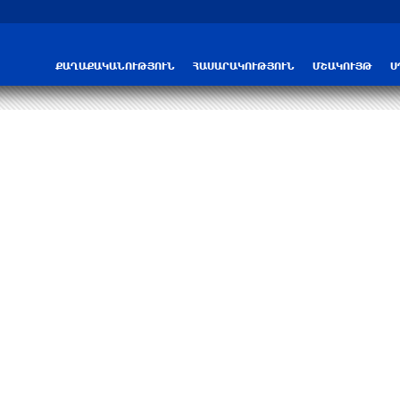
ՀՀ–ի համար ԵԱՏՄ–ի հետ համագործակց
ՔԱՂԱՔԱԿԱՆՈՒԹՅՈՒՆ
ՀԱՍԱՐԱԿՈՒԹՅՈՒՆ
ՄՇԱԿՈՒՅԹ
Ս