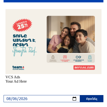
2 ժամ առաջ
Եվրոպայի մայրաքաղաքները գրանցում են
շոգի նոր ռեկորդներ
2 ժամ առաջ
Զովունի-Եղվարդ ճանապարհին բախվել են
«Alfa Romeo»-ն և «Opel»-ը. կա վիրավոր
3 ժամ առաջ
Իրանն ու Օմանը համաձայնեցրել են Հորմուզի
նեղուցով նոր երթուղու կոորդինատները
3 ժամ առաջ
Կեղծ էջով քաղաքացիներին առաջարկվում է
մասնակցել խաղարկության․ զգուշացում
3 ժամ առաջ