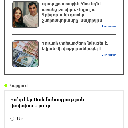
նկատմամբ պատժամիջոցները
Այսօր քո առաջին ծնունդն է
առանց քո սիրո. Վոլոդյա
4 ժամ առաջ
Գրիգորյանի դստեր
շնորհավորանքը՝ մայրիկին
Լոնդոնի կենտրոնում զինված անձը դանակով
5 օր առաջ
հարձակում է գործել. 4 վիրավոր կա
5 ժամ առաջ
Դոլարի փոխարժեքը նվազել է.
եվրոն մի փոքր թանկացել է
2 օր առաջ
Ռուսական ԱԹՍ-ներ արտադրող ընկերության
ղեկավարի դեմ մահափորձ է կատարվել
5 ժամ առաջ
Հարցում
4 մեդալ՝ մաթեմատիկական միջազգային
ուսանողական օլիմպիադայում
Կո՞ղմ եք Սահմանադրության
5 ժամ առաջ
փոփոխությանը
Այո
Պեղումներ և նոր բացահայտում Հին
Խնձորեսկում