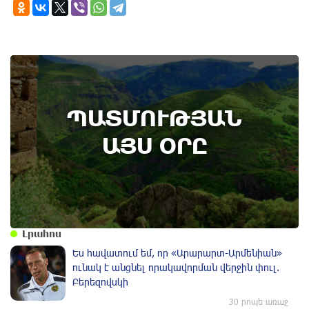
6th of August
ՊԱՏՄՈՒԹՅԱՆ
Տավուշի մարզի Ոսկեպարում հայ-ռուսական
համագործակցության շրջանակում ռուս
ԱՅՍ ՕՐԸ
սահմանապահներ են տեղակայվել․
պատմության այս օրը (5 օգոստոս)
Լրահոս
Ես հավատում եմ, որ «Արարարտ-Արմենիան»
ունակ է անցնել որակավորման վերջին փուլ.
Բերեզովսկի
30 րոպե առաջ