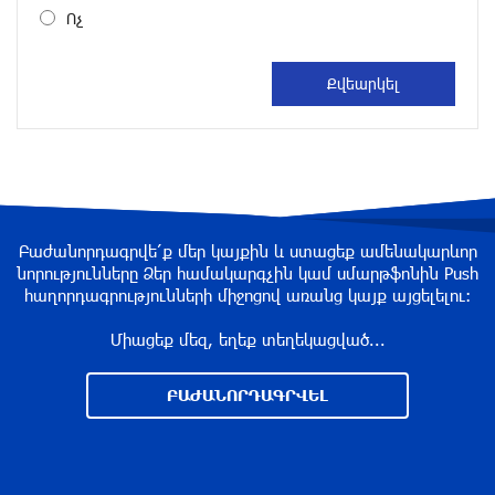
Ոչ
6 ժամ առաջ
Սալահը կարիերան կշարունակի Թուրքիայում
6 ժամ առաջ
Մեքենաներից գողություններ և շորթում
Երևանում. բացահայտվել է «Տեսլայով»
Բաժանորդագրվե՛ք մեր կայքին և ստացեք ամենակարևոր
հանցավոր խումբը
նորությունները Ձեր համակարգչին կամ սմարթֆոնին Push
6 ժամ առաջ
հաղորդագրությունների միջոցով առանց կայք այցելելու։
Միացեք մեզ, եղեք տեղեկացված...
Նոր հաղորդագրություն՝ Wildberries-ից․ ի՞նչ
են ասում ընկերությունից
ԲԱԺԱՆՈՐԴԱԳՐՎԵԼ
6 ժամ առաջ
Ծովագյուղում ապօրինի պահվող գայլերը
հանձնվել են մասնագետների խնամքին.