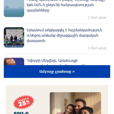
եթե ԱՄՆ-ն ընդունի հանրապետության
պայմանները
3 ժամ առաջ
Երևանում անցկացվել է հաշմանդամություն
ունեցող անձանց միջազգային մարզական
փառատոն
3 ժամ առաջ
Դմիտրի Մեդվեդև. Արևմուտքի
քաղաքականությունը Հայաստանի
նկատմամբ կրկնում է վրացական սցենարը
Ամբողջ լրահոսը »
3 ժամ առաջ
Եղանակը առաջիկա 5 օրերին
2 ժամ առաջ