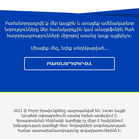
ունեցել
3 ժամ առաջ
Բաժանորդագրվե՛ք մեր կայքին և ստացեք ամենակարևոր
նորությունները Ձեր համակարգչին կամ սմարթֆոնին Push
Ռուսաստանից Ադրբեջանի տարածքով
հաղորդագրությունների միջոցով առանց կայք այցելելու։
Հայաստան է ուղարկվել 15 վագոն ցորեն և 10
վագոն քարածուխ
Միացեք մեզ, եղեք տեղեկացված...
3 ժամ առաջ
ԲԱԺԱՆՈՐԴԱԳՐՎԵԼ
Փորձագետ Խալաթյան. Հայաստանի դուրս
գալը ԵԱՏՄ-ից չի կարող հանգեցնել միության
փլուզմանը
4 ժամ առաջ
Հայկական կոնյակի և գինու վաճառքի անկում
2021 © Բոլոր իրավունքները պաշտպանված են: 1or.am կայքի
նյութերի օգտագործումն առանց հղման արգելվում է:
4 ժամ առաջ
Հրապարակման հեղինակի կարծիքը ոչ միշտ է համընկնում
խմբագրության կարծիքի հետ: Գովազդների բովանդակության
համար պատասխանատվությունը գովազդատուներինն է: