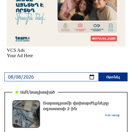
Էստոնիայում կոչ են արել փակել
Ռուսաստանի հետ սահմանը
2 ժամ առաջ
Խաղաղությունն անհնար է առանց ՀՀ
ինքնիշխան տարածքից ադրբեջանական
զինվшծ ուժերի դուրսբերման․ Իշխան
Սաղաթելյան
2 ժամ առաջ
Տղամարդը ծեծել է շտապօգնության բժշկին և
վարորդին
Ամենադիտված
մեկ ժամ առաջ
Տարադրամի փոխարժեքները
օգոստոսի 2-ին
Իրական խաղաղությանն ուղղված թիվ մեկ
6 օր առաջ
քայլը պետք է լիներ մեր բոլոր գերիների
ազատ արձակումը