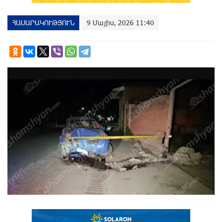
ՀԱՍԱՐԱԿՈՒԹՅՈՒՆ
9 Մայիս, 2026 11:40