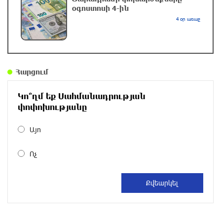
օգոստոսի 4-ին
4 օր առաջ
Որ հարցնես՝ կասեն՝ եթե խոսենք, սահմանին
խաղաղություն չի լինի, պшտերազմ կuադրենք
և այլ հիմարnւթյուններ․ Տիգրան
Աբրահամյան
Հարցում
2 ժամ առաջ
Կո՞ղմ եք Սահմանադրության
«Քաղաքագետ Աթաև. Փաշինյանը
փոփոխությանը
ընդդիմության առաջնորդներին համարում է
անձնական թշնամիներ»
Այո
2 ժամ առաջ
Ոչ
Խոշոր վթար՝ Գեղարքունիքում, բախվել են
խոտ տեղափոխող «ԳԱԶ 53» և «Opel»․
Shamshyan
2 ժամ առաջ
Ալիեւն ու Փաշինյանը հեռախոսազրույց են