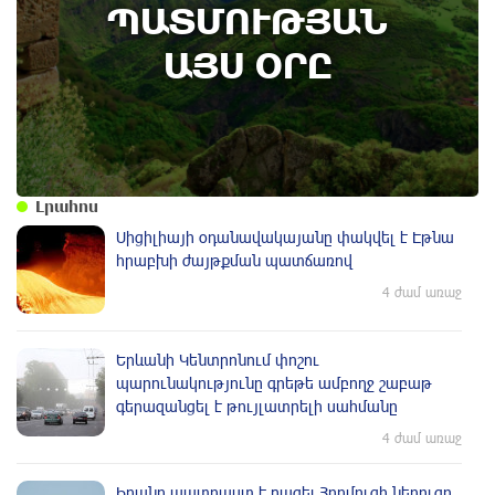
ՊԱՏՄՈՒԹՅԱՆ
Տեղի է ունեցել Գառնիի ճակատամարտը.
պատմության այս օրը (8 օգոստոս)
ԱՅՍ ՕՐԸ
Լրահոս
Սիցիլիայի օդանավակայանը փակվել է Էթնա
հրաբխի ժայթքման պատճառով
4 ժամ առաջ
Երևանի Կենտրոնում փոշու
պարունակությունը գրեթե ամբողջ շաբաթ
գերազանցել է թույլատրելի սահմանը
4 ժամ առաջ
Իրանը պատրաստ է բացել Հորմուզի նեղուցը,