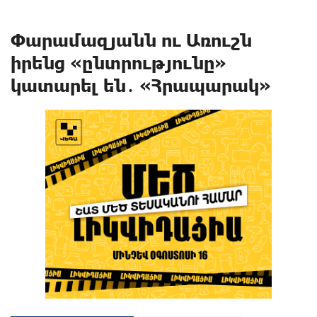
Փարամազյանն ու Առուշն
իրենց «ընտրությունը»
կատարել են․ «Հրապարակ»