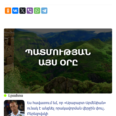
6th of August
ՊԱՏՄՈՒԹՅԱՆ
Տավուշի մարզի Ոսկեպարում հայ-ռուսական
համագործակցության շրջանակում ռուս
ԱՅՍ ՕՐԸ
սահմանապահներ են տեղակայվել․
պատմության այս օրը (5 օգոստոս)
Լրահոս
Ես հավատում եմ, որ «Արարարտ-Արմենիան»
ունակ է անցնել որակավորման վերջին փուլ.
Բերեզովսկի