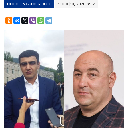
ՄԱՄՈՒԼԻ ՏԵՍՈՒԹՅՈՒՆ
9 Մայիս, 2026 8:52