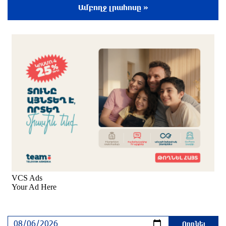
չի լինելու
Ամբողջ լրահոսը »
մեկ ժամ առաջ
Եվրոպայի մայրաքաղաքները գրանցում են
շոգի նոր ռեկորդներ
մեկ ժամ առաջ
Զովունի-Եղվարդ ճանապարհին բախվել են
«Alfa Romeo»-ն և «Opel»-ը. կա վիրավոր
43 րոպե առաջ
Իրանն ու Օմանը համաձայնեցրել են Հորմուզի
նեղուցով նոր երթուղու կոորդինատները
25 րոպե առաջ
Կեղծ էջով քաղաքացիներին առաջարկվում է