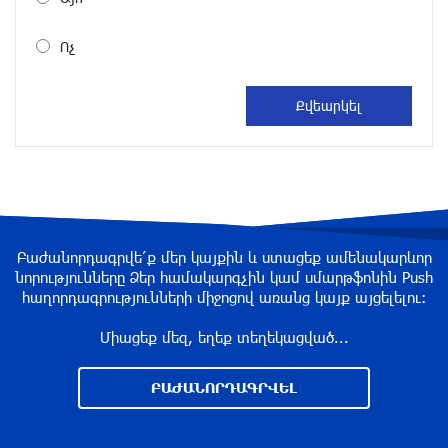
Խնձորեսկում
Ոչ
2 ժամ առաջ
Սալահը կարիերան կշարունակի Թուրքիայում
3 ժամ առաջ
Մեքենաներից գողություններ և շորթում
Երևանում. բացահայտվել է «Տեսլայով»
Բաժանորդագրվե՛ք մեր կայքին և ստացեք ամենակարևոր
հանցավոր խումբը
նորությունները Ձեր համակարգչին կամ սմարթֆոնին Push
3 ժամ առաջ
հաղորդագրությունների միջոցով առանց կայք այցելելու։
Միացեք մեզ, եղեք տեղեկացված...
Նոր հաղորդագրություն՝ Wildberries-ից․ ի՞նչ
են ասում ընկերությունից
ԲԱԺԱՆՈՐԴԱԳՐՎԵԼ
3 ժամ առաջ