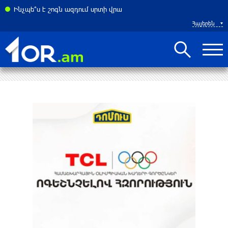
ատակարարման հարցում. FT
Ինչպե՞ս է շոգն ազդում սրտի վրա
Հայերեն