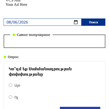
около одного месяца назад
Ложная дилемма мандатов: почему тема
парламентского бойкота оппозиции - пустая
повестка дня? «Паст»
около одного месяца назад
Самое популярное
Правовой терроризм как начало падения
власти: пример Гагика Царукяна и горькие
уроки истории: «Паст»
Опрос
около одного месяца назад
Կո՞ղմ եք Սահմանադրության
Размик Марукян стал обладателем бронзовой
փոփոխությանը
медали XV Международного конкурса артистов
балета
Այո
около одного месяца назад
Ոչ
«Росатом» готов построить новые АЭС, чтобы
избежать энергодефицита в Армении: Алексей