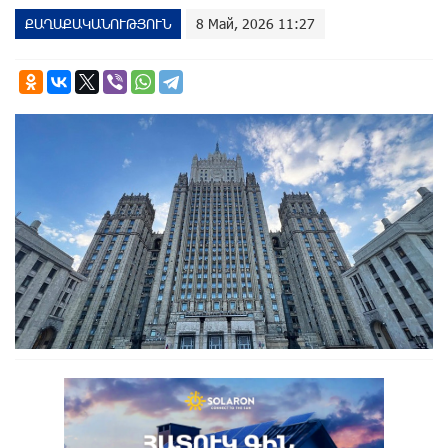
ՔԱՂԱՔԱԿԱՆՈՒԹՅՈՒՆ
8 Май, 2026 11:27