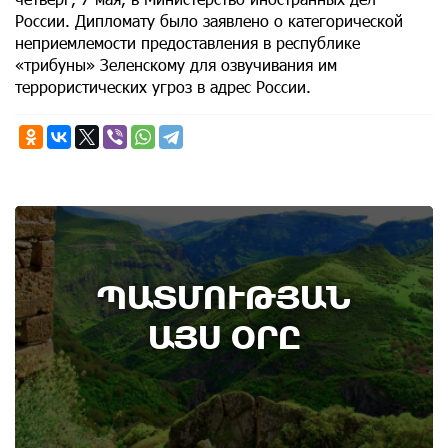
России. Дипломату было заявлено о категорической
неприемлемости предоставления в республике
«трибуны» Зеленскому для озвучивания им
террористических угроз в адрес России.
6th of August
ՊԱՏՄՈՒԹՅԱՆ
Административный суд удовлетворил иск ААЦ
по делу монастыря Ованаванк
ԱՅՍ ՕՐԸ