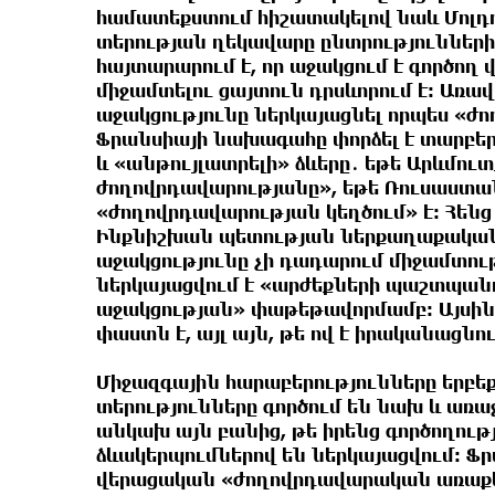
համատեքստում հիշատակելով նաև Մոլդ
տերության ղեկավարը ընտրություններ
հայտարարում է, որ աջակցում է գործող 
միջամտելու ցայտուն դրսևորում է: Առավ
աջակցությունը ներկայացնել որպես «
Ֆրանսիայի նախագահը փորձել է տարբեր
և «անթույլատրելի» ձևերը․ եթե Արևմուտ
ժողովրդավարությանը», եթե Ռուսաստան
«ժողովրդավարության կեղծում» է։ Հենց
Ինքնիշխան պետության ներքաղաքական
աջակցությունը չի դադարում միջամտութ
ներկայացվում է «արժեքների պաշտպան
աջակցության» փաթեթավորմամբ։ Այսին
փաստն է, այլ այն, թե ով է իրականացնու
Միջազգային հարաբերությունները երբեք
տերությունները գործում են նախ և առ
անկախ այն բանից, թե իրենց գործողու
ձևակերպումներով են ներկայացվում։ Ֆ
վերացական «ժողովրդավարական առաքել