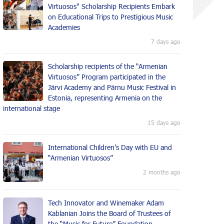
Virtuosos" Scholarship Recipients Embark
on Educational Trips to Prestigious Music
Academies
7 days ago
Scholarship recipients of the “Armenian
Virtuosos” Program participated in the
Järvi Academy and Pärnu Music Festival in
Estonia, representing Armenia on the
international stage
15 days ago
International Children’s Day with EU and
“Armenian Virtuosos”
2 months ago
Tech Innovator and Winemaker Adam
Kablanian Joins the Board of Trustees of
the “Music for Future” Foundation