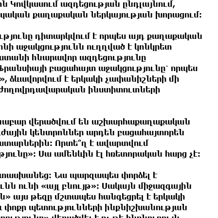
 Կովկասում ազդեցության ընդլայնում,
րոպական քաղաքական ներկայության խորացում։
ւթյունը դիտարկվում է որպես այդ քաղաքական
րոնի աջակցությունն ուղղված է կոնկրետ
ստանի հնարավոր ազդեցությունը
 Ֆրանսիայի բացահայտ աջակցությունը՝ որպես
, ձևավորվում է երկակի չափանիշների մի
մ ժողովրդավարական ինստիտուտների
նաբար վերածվում են աշխարհաքաղաքական
ւժային կենտրոններ արդեն բացահայտորեն
ատարներին։ Որտե՞ղ է ավարտվում
թյունը»։ Սա ամենևին էլ հռետորական հարց չէ:
ատասխանեց։ Նա պարզապես փորձել է
ւնն ունի «այլ բնույթ»։ Սակայն միջազգային
» այս թեզը մշտապես հանգեցրել է երկակի
 փոքր պետությունների ինքնիշխանության
ւթյունը» վերածվել է ոչ թե ինքնուրույն