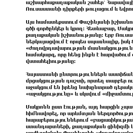
աշխարհաքաղաքական շահեր՝ Հարավային
Ռուսաստանի դիրքերի թուլացում և եվ
Այս համատեքստում Փաշինյանի իշխանո
գծի գործընկեր և կրող։ Հետևաբար, Մակ
քաղաքական իշխանությանը։ Երբ Ռուսա
ներկայացվում է որպես սպառնալիք, իսկ
«ժողովրդավարության մասնակցություն»
համակարգ, որը հենց ինքն է հարվածու
վստահելիությանը։
Հայաստանի ընտրություններն աստիճա
մրցակցության դաշտի, որտեղ տարբեր ո
աջակցում են իրենց նախընտրած դերակ
«աջակցությունը» և սկսվում «միջամտու
Մակրոնն ըստ էության, այդ հարցին չպ
հիմնավորել, որ արևմտյան ներգործությո
հարաբերություններում «բացառիկության
ստանդարտների, քաղաքական ցինիզմի և
արժեզրկման։ Փաշինյանի «ժողովրդավարո