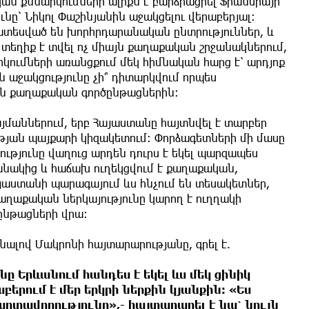
ն քննարկումների ալիքն է բարձրացրել Ֆրանսիայի
ը՝ Նիկոլ Փաշինյանին աջակցելու վերաբերյալ։
տեսված են խորհրդարանական ընտրություններ, և
տեղիք է տվել ոչ միայն քաղաքական շրջանակներում,
կումների առանցքում մեկ հիմնական հարց է՝ արդյոք
աջակցությունը չի՞ դիտարկվում որպես
ին քաղաքական գործընթացներին։
այմաններում, երբ Հայաստանը հայտնվել է տարբեր
յան պայքարի կիզակետում։ Փորձագետների մի մասը
ւթյունը վաղուց արդեն դուրս է եկել պարզապես
նակից և հաճախ ուղեկցվում է քաղաքական,
աստանի պարագայում ևս հնչում են տեսակետներ,
աղաքական ներկայությունը կարող է ուղղակի
ընթացների վրա։
ալով Մակրոնի հայտարարությանը, գրել է.
 Երևանում հանդես է եկել ևս մեկ ցինիկ
երում է մեր երկրի ներքին կյանքին: «Ես
րտավորությունը»,- հայտարարել է նա՝ նույն