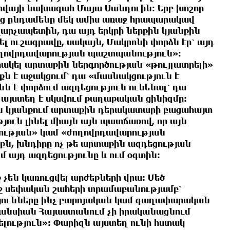
ովայի նախագահ Մայա Սանդուին։ Երբ խոշոր
ից ընդամենը մեկ ամիս առաջ հրապարակավ
վարչապետին, դա այդ երկրի ներքին կյանքին
ել ուշագրավը, սակայն, Մակրոնի փորձն էր՝ այդ
ժողովրդավարության պաշտպանություն»։
ակել արտաքին ներգործության «թույլատրելի»
քն է աջակցում՝ դա «մասնակցություն է
ն է փորձում ազդեցություն ունենալ՝ դա
 այստեղ է սկսվում քաղաքական ցինիզմը։
 կյանքում արտաքին դերակատարի բացահայտ
յուն լինել միայն այն պատճառով, որ այն
ության» կամ «ժողովրդավարության
քն, խնդիրը ոչ թե արտաքին ազդեցության
մ այդ ազդեցությունը և ում օգտին։
 չեն կառուցվել արժեքների վրա։ Մեծ
աջ սեփական շահերի տրամաբանությամբ՝
թյունները ինչ բարոյական կամ գաղափարական
րանսիան Հայաստանում չի իրականացնում
ություն»։ Փարիզն այստեղ ունի հստակ