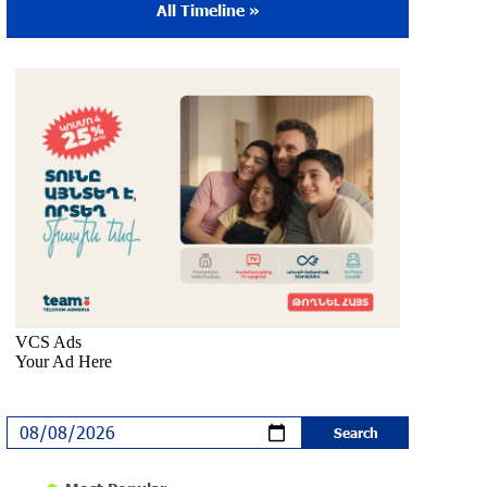
All Timeline »
The Sound of Artsakh in the USA
10 months ago
Educational Trip and First U.S. Concert of
the Music for Future Foundation’s Young
Musicians
10 months ago
Empowering the Next Generation of
Armenian Talents: “Music for Future”
Foundation’s First Concert in the U.S.
10 months ago
DIALOG Organization - Partner of the
“Born in Artsakh” Program
about a year ago