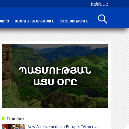
English
ՊՈՐՏ
ՄԱՄՈՒԼԻ ՏԵՍՈՒԹՅՈՒՆ
ՏՆՏԵՍՈՒԹՅՈՒՆ
ՊԱՏՄՈՒԹՅԱՆ
ԱՅՍ ՕՐԸ
Timeline
New Achievements in Europe: "Armenian