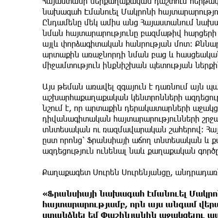
Հայաստանի ներքաղաքական դաշտում հերթակա
նախագահ Էմանուել Մակրոնի հայտարարություն
Ընդամենը մեկ ամիս անց Հայաստանում նախա
նման հայտարարությունը բազմաթիվ հարցերի 
այլև փորձագիտական հանրության մոտ։ Քննար
արտաքին առաջնորդի նման բաց և հասցեական 
միջամտություն ինքնիշխան պետության ներք
Այս թեման առավել զգայուն է դառնում այն պ
աշխարհաքաղաքական կենտրոնների ազդեցութ
նշում է, որ արտաքին դերակատարների աջակցո
դիվանագիտական հայտարարությունների շրջա
տնտեսական ու ռազմավարական շահերով։ Հայ
ըստ որոնց՝ Ֆրանսիայի աճող տնտեսական և ք
ազդեցություն ունենալ նաև քաղաքական գործ
Քաղաքագետ Սուրեն Սուրենյանցը, անդրադառն
«Ֆրանսիայի նախագահ Էմանուել Մակրոնը
հայտարարությամբ, որն այս անգամ վերաբ
ստանձնել եմ Փաշինյանին աջակցելու պա