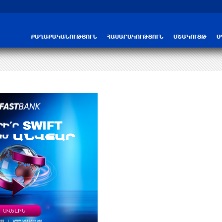
ՔԱՂԱՔԱԿԱՆՈՒԹՅՈՒՆ
ՀԱՍԱՐԱԿՈՒԹՅՈՒՆ
ՄՇԱԿՈՒՅԹ
Ս