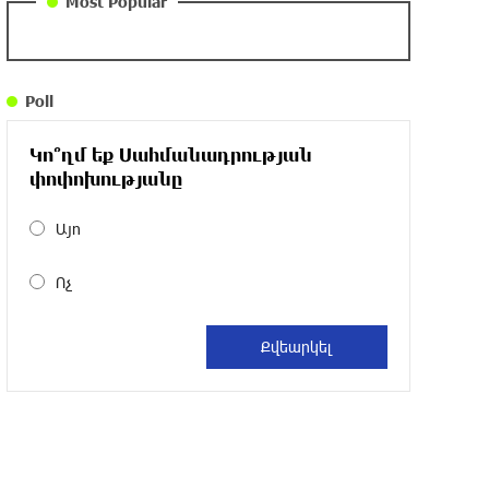
Most Popular
DIALOG Organization - Partner of the
“Born in Artsakh” Program
Poll
about a year ago
Կո՞ղմ եք Սահմանադրության
“Past”: A Publicly Funded Concert for the
փոփոխությանը
Privileged Few?
about a year ago
Այո
Ոչ
With a Mission to Preserve Armenian
Heritage: AraratBank Sponsors the
"Artsakh" Orchestra Concert
about a year ago
Ardshinbank Donates 120 Million AMD to
the Hayastan All-Armenian Fund
2 years ago