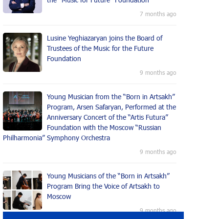
7 months ago
Lusine Yeghiazaryan joins the Board of
Trustees of the Music for the Future
Foundation
9 months ago
Young Musician from the “Born in Artsakh”
Program, Arsen Safaryan, Performed at the
Anniversary Concert of the “Artis Futura”
Foundation with the Moscow “Russian
Philharmonia” Symphony Orchestra
9 months ago
Young Musicians of the “Born in Artsakh”
Program Bring the Voice of Artsakh to
Moscow
9 months ago