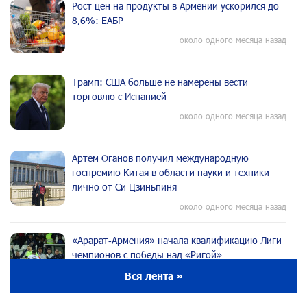
Рост цен на продукты в Армении ускорился до
8,6%: ЕАБР
около одного месяца назад
Трамп: США больше не намерены вести
торговлю с Испанией
около одного месяца назад
Артем Оганов получил международную
госпремию Китая в области науки и техники —
лично от Си Цзиньпиня
около одного месяца назад
«Арарат‑Армения» начала квалификацию Лиги
чемпионов с победы над «Ригой»
около одного месяца назад
Вся лента »