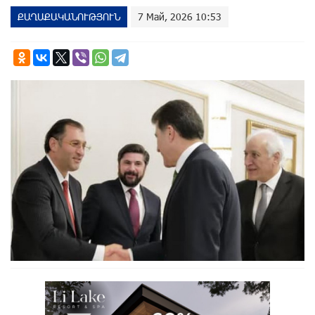
ՔԱՂԱՔԱԿԱՆՈՒԹՅՈՒՆ
7 Май, 2026 10:53