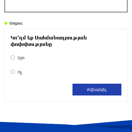
Правовой терроризм как начало падения
власти: пример Гагика Царукяна и горькие
уроки истории: «Паст»
Опрос
около одного месяца назад
Կո՞ղմ եք Սահմանադրության
Размик Марукян стал обладателем бронзовой
փոփոխությանը
медали XV Международного конкурса артистов
балета
Այո
около одного месяца назад
Ոչ
«Росатом» готов построить новые АЭС, чтобы
избежать энергодефицита в Армении: Алексей
Лихачёв
около одного месяца назад
Армения заинтересована в полноценном
участии в ЕАЭС: Пашинян
около одного месяца назад