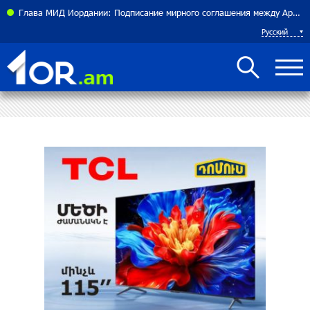
теннисистка Алина Чараева будет представлять Армению
Глава МИД Иордании: Подписание мирного соглашения между Арменией и Азербайджаном близко
Русский