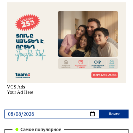
Пакистанский самолет пропал с радаров над
Аравийским морем
около одного месяца назад
Вопрос об аресте Чалабяна дошел до
Европейского парламента: «Паст»
около одного месяца назад
Почему стало модно «отчитывать» оппозицию,
и чего на самом деле ожидает общество?
«Паст»
около одного месяца назад
Ложная дилемма мандатов: почему тема
парламентского бойкота оппозиции - пустая
повестка дня? «Паст»
около одного месяца назад
Самое популярное