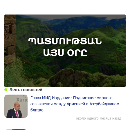
8th of August
ՊԱՏՄՈՒԹՅԱՆ
Административный суд удовлетворил иск ААЦ
по делу монастыря Ованаванк
ԱՅՍ ՕՐԸ
Лента новостей
Глава МИД Иордании: Подписание мирного
соглашения между Арменией и Азербайджаном
близко
около одного месяца назад