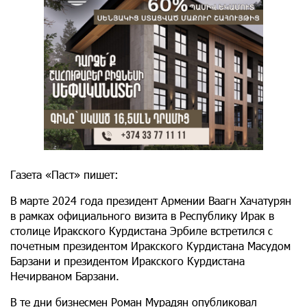
Газета «Паст» пишет։
В марте 2024 года президент Армении Ваагн Хачатурян
в рамках официального визита в Республику Ирак в
столице Иракского Курдистана Эрбиле встретился с
почетным президентом Иракского Курдистана Масудом
Барзани и президентом Иракского Курдистана
Нечирваном Барзани.
В те дни бизнесмен Роман Мурадян опубликовал