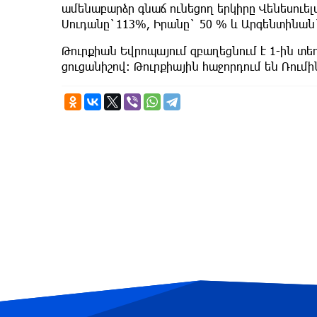
ամենաբարձր գնաճ ունեցող երկիրը Վենեսուել
Սուդանը`113%, Իրանը` 50 % և Արգենտինան`
Թուրքիան Եվրոպայում զբաղեցնում է 1-ին տե
ցուցանիշով։ Թուրքիային հաջորդում են Ռումի