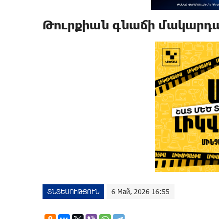
Թուրքիան գնաճի մակարդա
ՏՆՏԵՍՈՒԹՅՈՒՆ
6 Май, 2026 16:55