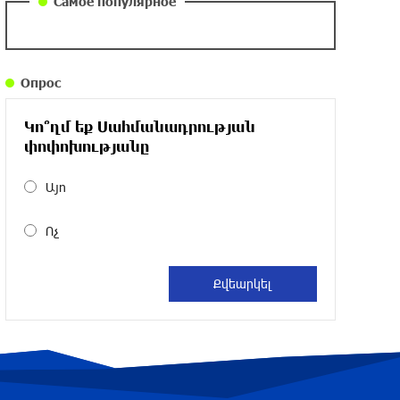
Самое популярное
около одного месяца назад
Армения заинтересована в полноценном
Опрос
участии в ЕАЭС: Пашинян
около одного месяца назад
Կո՞ղմ եք Սահմանադրության
փոփոխությանը
На автодороге Ереван-Севан произошел
камнепад
Այո
около одного месяца назад
Ոչ
Оппозиция Грузии отказалась от
мандатов и получила обратный
эффект: Нарек Карапетян
около одного месяца назад
Российская теннисистка Алина Чараева
будет представлять Армению