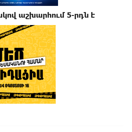
կով աշխարհում 5-րդն է