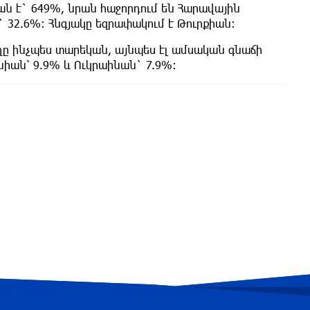
ան է` 649%, նրան հաջորդում են Հարավային
 32.6%։ Հնգյակը եզրափակում է Թուրքիան։
ղը ինչպես տարեկան, այնպես էլ ամսական գնաճի
նիան՝ 9.9% և Ուկրաինան` 7.9%։