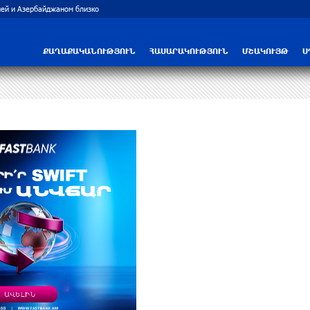
Трамп: США больше не намерены вести 
ՔԱՂԱՔԱԿԱՆՈՒԹՅՈՒՆ
ՀԱՍԱՐԱԿՈՒԹՅՈՒՆ
ՄՇԱԿՈՒՅԹ
Ս