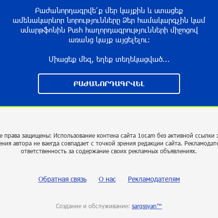
Բաժանորդագրվե՛ք մեր կայքին և ստացեք
ամենակարևոր նորությունները Ձեր համակարգչին կամ
սմարթֆոնին Push հաղորդագրությունների միջոցով
առանց կայք այցելելու։
Միացեք մեզ, եղեք տեղեկացված...
ԲԱԺԱՆՈՐԴԱԳՐՎԵԼ
е права защищены: Использование контена сайта 1or.am без активной ссылки 
ения автора не ваегда совпадает с точкой зрения редакции сайта. Рекламодат
ответственность за содержание своих рекламных объявлениях.
Обратная связь
О нас
Рекламодателям
Создание и обслуживание:
sargssyan™