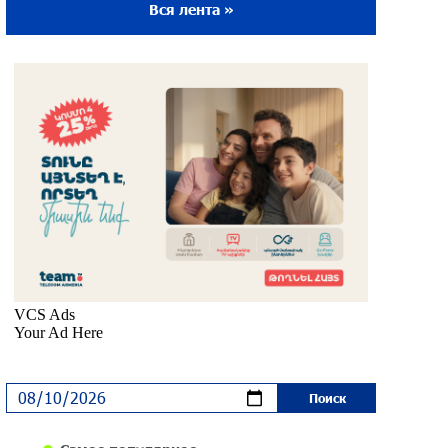
Вся лента »
Ложная дилемма мандатов: почему тема
парламентского бойкота оппозиции -
пустая повестка дня? «Паст»
около одного месяца назад
Правовой терроризм как начало
падения власти: пример Гагика
Царукяна и горькие уроки истории:
«Паст»
около одного месяца назад
Размик Марукян стал обладателем
бронзовой медали XV Международного
конкурса артистов балета
около одного месяца назад
«Росатом» готов построить новые АЭС,
чтобы избежать энергодефицита в
Армении: Алексей Лихачёв