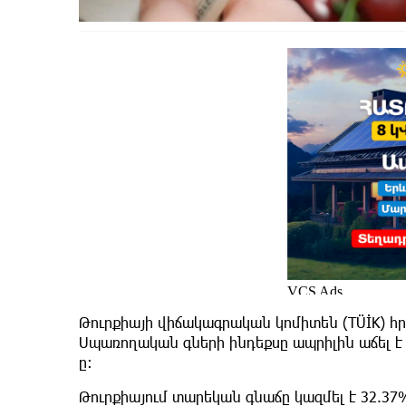
Թուրքիայի վիճակագրական կոմիտեն (TÜİK) հ
Սպառողական գների ինդեքսը ապրիլին աճել է 4
ը։
Թուրքիայում տարեկան գնաճը կազմել է 32.37