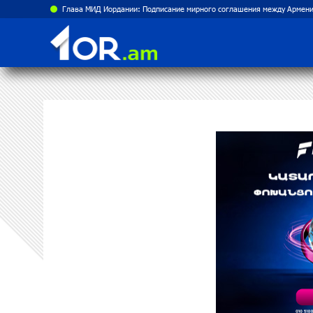
Рост цен на продукты в Армении ускорился до 8,6%: ЕАБР