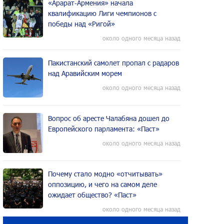
«Арарат‑Армения» начала
квалификацию Лиги чемпионов с
победы над «Ригой»
около одного месяца назад
Пакистанский самолет пропал с радаров
над Аравийским морем
около одного месяца назад
Вопрос об аресте Чалабяна дошел до
Европейского парламента: «Паст»
около одного месяца назад
Почему стало модно «отчитывать»
оппозицию, и чего на самом деле
ожидает общество? «Паст»
около одного месяца назад