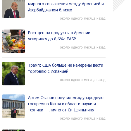
мирного соглашения между Арменией и
Азербайджаном близко
около одного месяца назад
Рост цен на продукты в Армении
ускорился до 8,6%: ЕАБР
около одного месяца назад
Трамп: США больше не намерены вести
торговлю с Испанией
около одного месяца назад
Артем Оганов получил международную
госпремию Китая в области науки и
техники — лично от Си Цзиньпиня
около одного месяца назад