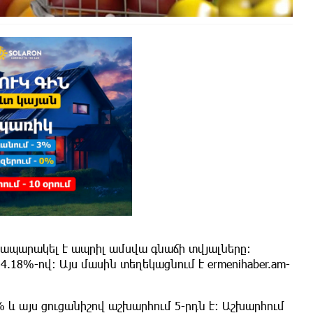
րապարակել է ապրիլ ամսվա գնաճի տվյալները։
.18%-ով։ Այս մասին տեղեկացնում է ermenihaber.am-
% և այս ցուցանիշով աշխարհում 5-րդն է։ Աշխարհում