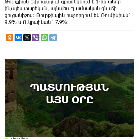
Թուրքիան Եվրոպայում զբաղեցնում է 1-ին տեղը
ինչպես տարեկան, այնպես էլ ամսական գնաճի
ցուցանիշով։ Թուրքիային հաջորդում են Ռումինիան՝
9.9% և Ուկրաինան` 7.9%։
ՊԱՏՄՈՒԹՅԱՆ
ԱՅՍ ՕՐԸ