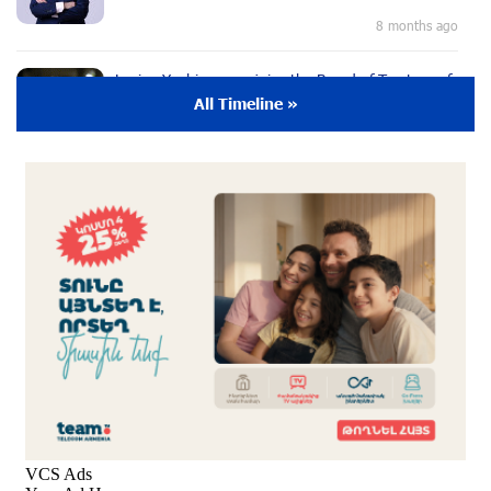
8 months ago
Lusine Yeghiazaryan joins the Board of Trustees of
the Music for the Future Foundation
All Timeline »
9 months ago
Young Musician from the “Born in Artsakh”
Program, Arsen Safaryan, Performed at the
Anniversary Concert of the “Artis Futura”
Foundation with the Moscow “Russian
Philharmonia” Symphony Orchestra
9 months ago
Young Musicians of the “Born in Artsakh” Program
Bring the Voice of Artsakh to Moscow
9 months ago