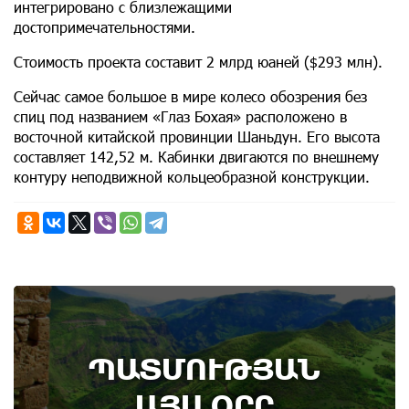
интегрировано с близлежащими
достопримечательностями.
Стоимость проекта составит 2 млрд юаней ($293 млн).
Сейчас самое большое в мире колесо обозрения без
спиц под названием «Глаз Бохая» расположено в
восточной китайской провинции Шаньдун. Его высота
составляет 142,52 м. Кабинки двигаются по внешнему
контуру неподвижной кольцеобразной конструкции.
8th of August
ՊԱՏՄՈՒԹՅԱՆ
Административный суд удовлетворил иск ААЦ
по делу монастыря Ованаванк
ԱՅՍ ՕՐԸ