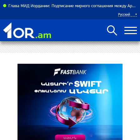
теннисистка Алина Чараева будет представлять Армению
Глава МИД Иордании: Подписание мирного соглашения между Арменией и Азербайджаном близко
Русский