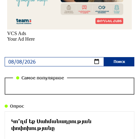
Почему стало модно «отчитывать» оппозицию,
и чего на самом деле ожидает общество?
«Паст»
около одного месяца назад
Ложная дилемма мандатов: почему тема
парламентского бойкота оппозиции - пустая
повестка дня? «Паст»
около одного месяца назад
Самое популярное
Правовой терроризм как начало падения
власти: пример Гагика Царукяна и горькие
уроки истории: «Паст»
Опрос
около одного месяца назад
Կո՞ղմ եք Սահմանադրության
Размик Марукян стал обладателем бронзовой
փոփոխությանը
медали XV Международного конкурса артистов