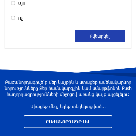
балета
Այո
около одного месяца назад
Ոչ
«Росатом» готов построить новые АЭС, чтобы
избежать энергодефицита в Армении: Алексей
Лихачёв
около одного месяца назад
Армения заинтересована в полноценном
участии в ЕАЭС: Пашинян
около одного месяца назад
Բաժանորդագրվե՛ք մեր կայքին և ստացեք ամենակարևոր
նորությունները Ձեր համակարգչին կամ սմարթֆոնին Push
հաղորդագրությունների միջոցով առանց կայք այցելելու։
На автодороге Ереван-Севан произошел
камнепад
Միացեք մեզ, եղեք տեղեկացված...
около одного месяца назад
ԲԱԺԱՆՈՐԴԱԳՐՎԵԼ
Оппозиция Грузии отказалась от мандатов и
получила обратный эффект: Нарек Карапетян