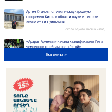
Артем Оганов получил международную
госпремию Китая в области науки и техники —
лично от Си Цзиньпиня
около одного месяца назад
«Арарат‑Армения» начала квалификацию Лиги
чемпионов с победы над «Ригой»
около одного месяца назад
Вся лента »
Пакистанский самолет пропал с радаров над
Аравийским морем
около одного месяца назад
Вопрос об аресте Чалабяна дошел до
Европейского парламента: «Паст»
около одного месяца назад