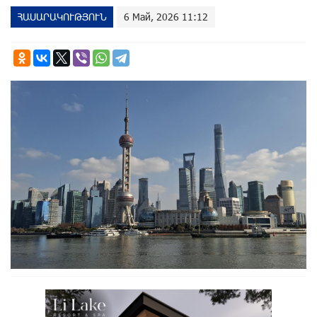
ՀԱՍԱՐԱԿՈՒԹՅՈՒՆ
6 Май, 2026 11:12