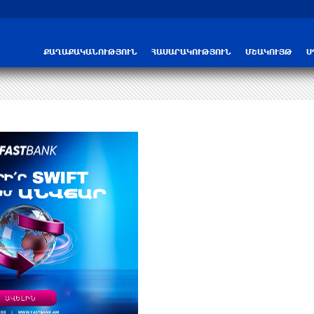
Трамп: США больше не намерены вести 
ՔԱՂԱՔԱԿԱՆՈՒԹՅՈՒՆ
ՀԱՍԱՐԱԿՈՒԹՅՈՒՆ
ՄՇԱԿՈՒՅԹ
Ս