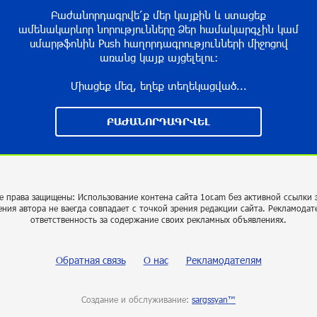
Բաժանորդագրվե՛ք մեր կայքին և ստացեք
ամենակարևոր նորությունները Ձեր համակարգչին կամ
սմարթֆոնին Push հաղորդագրությունների միջոցով
առանց կայք այցելելու։
Միացեք մեզ, եղեք տեղեկացված...
ԲԱԺԱՆՈՐԴԱԳՐՎԵԼ
е права защищены: Использование контена сайта 1or.am без активной ссылки 
ения автора не ваегда совпадает с точкой зрения редакции сайта. Рекламодат
ответственность за содержание своих рекламных объявлениях.
Обратная связь
О нас
Рекламодателям
Создание и обслуживание:
sargssyan™