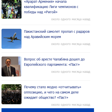
«Арарат‑Армения» начала
квалификацию Лиги чемпионов с
победы над «Ригой»
около одного месяца назад
Пакистанский самолет пропал с радаров
над Аравийским морем
около одного месяца назад
Вопрос об аресте Чалабяна дошел до
Европейского парламента: «Паст»
около одного месяца назад
Почему стало модно «отчитывать»
оппозицию, и чего на самом деле
ожидает общество? «Паст»
около одного месяца назад