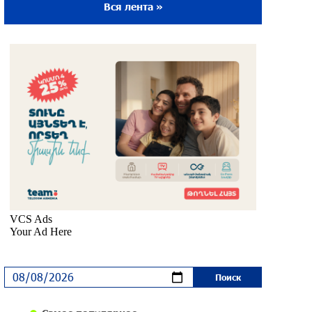
Вся лента »
Ложная дилемма мандатов: почему тема
парламентского бойкота оппозиции -
пустая повестка дня? «Паст»
около одного месяца назад
Правовой терроризм как начало
падения власти: пример Гагика
Царукяна и горькие уроки истории:
«Паст»
около одного месяца назад
Размик Марукян стал обладателем
бронзовой медали XV Международного
конкурса артистов балета
около одного месяца назад
«Росатом» готов построить новые АЭС,
чтобы избежать энергодефицита в
Армении: Алексей Лихачёв