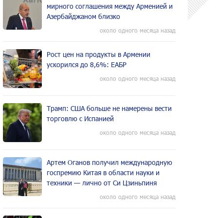
мирного соглашения между Арменией и
Азербайджаном близко
около одного месяца назад
Рост цен на продукты в Армении
ускорился до 8,6%: ЕАБР
около одного месяца назад
Трамп: США больше не намерены вести
торговлю с Испанией
около одного месяца назад
Артем Оганов получил международную
госпремию Китая в области науки и
техники — лично от Си Цзиньпиня
около одного месяца назад