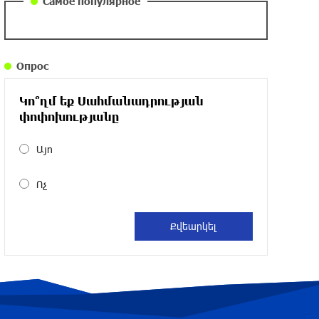
Самое популярное
около одного месяца назад
Армения заинтересована в полноценном
Опрос
участии в ЕАЭС: Пашинян
около одного месяца назад
Կո՞ղմ եք Սահմանադրության
փոփոխությանը
На автодороге Ереван-Севан произошел
камнепад
Այո
около одного месяца назад
Ոչ
Оппозиция Грузии отказалась от
мандатов и получила обратный
эффект: Нарек Карапетян
около одного месяца назад
Российская теннисистка Алина Чараева
будет представлять Армению