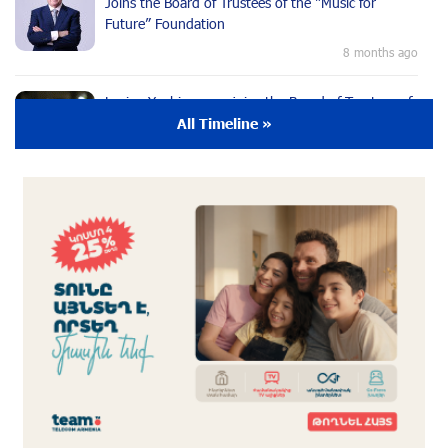
Joins the Board of Trustees of the “Music for
Future” Foundation
8 months ago
Lusine Yeghiazaryan joins the Board of Trustees of
the Music for the Future Foundation
All Timeline »
9 months ago
Young Musician from the “Born in Artsakh”
Program, Arsen Safaryan, Performed at the
Anniversary Concert of the “Artis Futura”
Foundation with the Moscow “Russian
Philharmonia” Symphony Orchestra
9 months ago
Young Musicians of the “Born in Artsakh” Program
Bring the Voice of Artsakh to Moscow
9 months ago