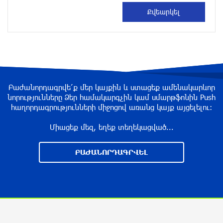
DIALOG Organization - Partner of the “Born in
Artsakh” Program
about a year ago
“Past”: A Publicly Funded Concert for the
Privileged Few?
Բաժանորդագրվե՛ք մեր կայքին և ստացեք ամենակարևոր
նորությունները Ձեր համակարգչին կամ սմարթֆոնին Push
about a year ago
հաղորդագրությունների միջոցով առանց կայք այցելելու։
Միացեք մեզ, եղեք տեղեկացված...
With a Mission to Preserve Armenian Heritage:
AraratBank Sponsors the "Artsakh" Orchestra
ԲԱԺԱՆՈՐԴԱԳՐՎԵԼ
Concert
about a year ago
Ardshinbank Donates 120 Million AMD to the
Hayastan All-Armenian Fund
2 years ago