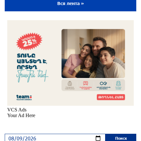
около одного месяца назад
Вся лента »
Пакистанский самолет пропал с радаров над
Аравийским морем
около одного месяца назад
Вопрос об аресте Чалабяна дошел до
Европейского парламента: «Паст»
около одного месяца назад
Почему стало модно «отчитывать» оппозицию,
и чего на самом деле ожидает общество?
«Паст»
около одного месяца назад
Ложная дилемма мандатов: почему тема
парламентского бойкота оппозиции - пустая