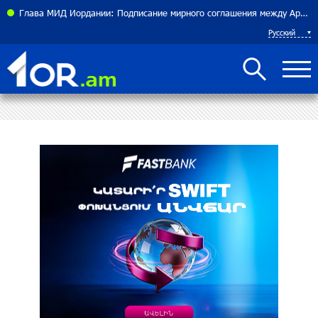
теннисистка Алина Чараева будет представлять Армению
Глава МИД Иордании: Подписание мирного соглашения между Арменией и Азербайджаном близко
Русский