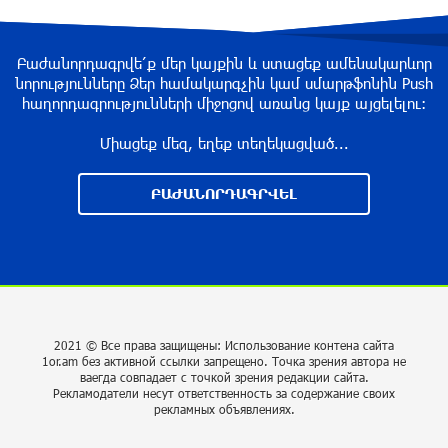
участии в ЕАЭС: Пашинян
около одного месяца назад
Բաժանորդագրվե՛ք մեր կայքին և ստացեք ամենակարևոր
նորությունները Ձեր համակարգչին կամ սմարթֆոնին Push
հաղորդագրությունների միջոցով առանց կայք այցելելու։
На автодороге Ереван-Севан произошел
камнепад
Միացեք մեզ, եղեք տեղեկացված...
около одного месяца назад
ԲԱԺԱՆՈՐԴԱԳՐՎԵԼ
Оппозиция Грузии отказалась от мандатов и
получила обратный эффект: Нарек Карапетян
около одного месяца назад
Российская теннисистка Алина Чараева будет
2021 © Все права защищены: Использование контена сайта
представлять Армению
1or.am без активной ссылки запрещено. Точка зрения автора не
ваегда совпадает с точкой зрения редакции сайта.
около одного месяца назад
Рекламодатели несут ответственность за содержание своих
рекламных объявлениях.
Politico: страны НАТО усиливают