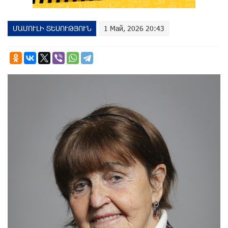
ՄԱՄՈՒԼԻ ՏԵՍՈՒԹՅՈՒՆ
1 Май, 2026 20:43