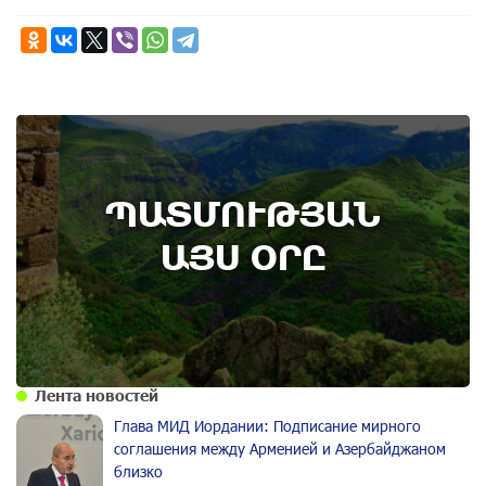
9th of August
ՊԱՏՄՈՒԹՅԱՆ
Административный суд удовлетворил иск ААЦ
по делу монастыря Ованаванк
ԱՅՍ ՕՐԸ
Лента новостей
Глава МИД Иордании: Подписание мирного
соглашения между Арменией и Азербайджаном
близко