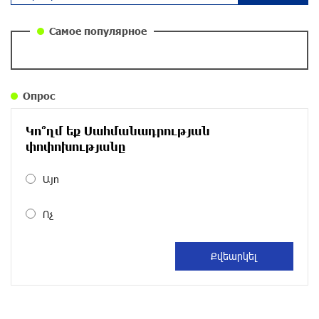
повестка дня? «Паст»
около одного месяца назад
Самое популярное
Правовой терроризм как начало падения
власти: пример Гагика Царукяна и горькие
уроки истории: «Паст»
Опрос
около одного месяца назад
Կո՞ղմ եք Սահմանադրության
Размик Марукян стал обладателем бронзовой
փոփոխությանը
медали XV Международного конкурса артистов
балета
Այո
около одного месяца назад
Ոչ
«Росатом» готов построить новые АЭС, чтобы
избежать энергодефицита в Армении: Алексей
Лихачёв
около одного месяца назад
Армения заинтересована в полноценном